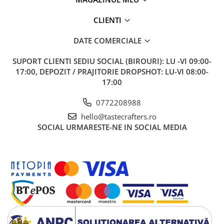
Ceai
CLIENTI
Frappé
Ciocolata calda
DATE COMERCIALE
Lapte alternativ
SUPORT CLIENTI
SEDIU SOCIAL (BIROURI): LU -VI 09:00-
Superfood Latte
17:00, DEPOZIT / PRAJITORIE DROPSHOT: LU-VI 08:00-
17:00
Accesorii ceai
Chai Latte
0772208988
Aparatura cafea
hello@tastecrafters.ro
Espressoare
SOCIAL
URMARESTE-NE IN SOCIAL MEDIA
Espressoare Manuale Profesionale
Espressoare Manuale Home/Office
Espressoare Automate Office
Espressoare Automate Home
Prepararea cafelei
Cafetiere
Aeropress