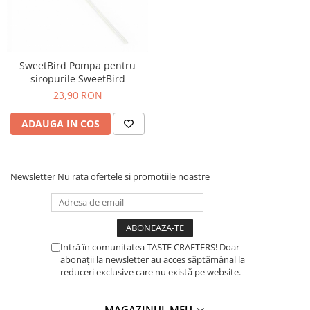
Ceai
Ceaiuri de specialitate
Verde
Rooibos
SweetBird Pompa pentru
Plante
siropurile SweetBird
Negru
23,90 RON
Matcha
ADAUGA IN COS
Alb
Zahar
Siropuri
Newsletter
Nu rata ofertele si promotiile noastre
Botanice
Clasice
Creative
Fara zahar
Intră în comunitatea TASTE CRAFTERS! Doar
abonații la newsletter au acces săptămânal la
Fructe
reduceri exclusive care nu există pe website.
Iced Tea
Limonada
MAGAZINUL MEU