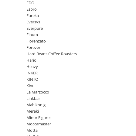
Ceai
EDO
Espro
Frappé
Eureka
Ciocolata calda
Eversys
Everpure
Lapte alternativ
Finum
Superfood Latte
Fiorenzato
Forever
Accesorii ceai
Hard Beans Coffee Roasters
Chai Latte
Hario
Heavy
Aparatura cafea
INKER
Espressoare
KINTO
Kinu
Espressoare Manuale Profesionale
La Marzocco
Espressoare Manuale Home/Office
Linkbar
Espressoare Automate Office
Mahlkonig
Espressoare Automate Home
Meraki
Prepararea cafelei
Minor Figures
Moccamaster
Cafetiere
Motta
Aeropress