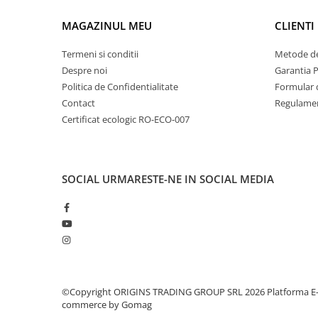
Dozare
MAGAZINUL MEU
CLIENTI
Termometru
Termeni si conditii
Metode de
Cutite de macinare
Despre noi
Garantia 
Pahare termoizolante
Politica de Confidentialitate
Formular 
Contact
Regulamen
Sticle refolosibile
Certificat ecologic RO-ECO-007
Traiste
Tricouri
Brands
SOCIAL
URMARESTE-NE IN SOCIAL MEDIA
Acaia
Gemilai
AeroPress
Almar
Amokka
©Copyright ORIGINS TRADING GROUP SRL 2026
Platforma E
Anfim
commerce by Gomag