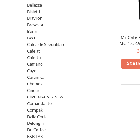
Ceai
Bellezza
Ceaiuri de specialitate
Bialetti
Verde
Bravilor
Brewista
Rooibos
Bunn
Plante
Mr.Cafe F
BWT
Negru
MC-18, ca
Cafea de Specialitate
recipie
Matcha
3
Cafelat
Cafetto
Alb
ADAUG
Cafflano
Zahar
Caye
Siropuri
Ceramica
Chemex
Botanice
Cinoart
Clasice
Circular&Co. ⚡ NEW
Creative
Comandante
Compak
Fara zahar
Dalla Corte
Fructe
Delonghi
Iced Tea
Dr. Coffee
Limonada
E&B LAB