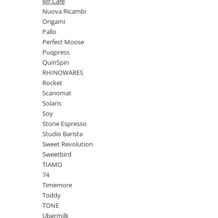
Mr.Cafe
Syphon
Nuova Ricambi
Origami
Presa franceza
Pallo
Aparate brewing
Perfect Moose
Cold Brew
Puqpress
Aparate automate pentru lapte
QuinSpin
RHINOWARES
Filtrare apa
Rocket
BWT
Scanomat
Fluux
Solaris
Soy
Rasnite Cafea
Stone Espresso
Rasnite Electrice
Studio Barista
Sweet Revolution
Profesionale
Sweetbird
Domestice
TIAMO
Domestice Prosumer
74
Single Dose
Timemore
Rasnite Manuale
Toddy
TONE
Accesorii Bar
Ubermilk