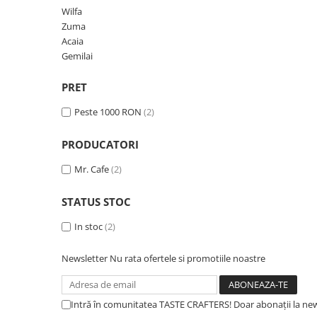
Dripper
Wilfa
Zuma
Tamper
Acaia
Rinser
Gemilai
Cantar
PRET
Knock-box
Peste 1000 RON
(2)
Latiere
Accesorii sirop
PRODUCATORI
Cești pentru cafea
Mr. Cafe
(2)
Distribuitor / Nivelator
STATUS STOC
Tamping - Statie de tampare
Timer
In stoc
(2)
Server
Newsletter
Nu rata ofertele si promotiile noastre
Cleaning
Cupping
Intră în comunitatea TASTE CRAFTERS! Doar abonații la news
Filtre Hartie