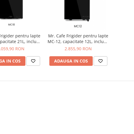
rigider pentru lapte
Mr. Cafe Frigider pentru lapte
pacitate 21L, include
MC-12, capacitate 12L, include
nt lapte 8L - Negru
recipient lapte 8L - Negru
.059,90 RON
2.855,90 RON
A IN COS
ADAUGA IN COS