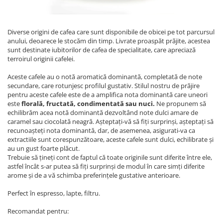
Fara zahar
Cleaning
Bialetti
Fructe
Cupping
Bravilor
Iced Tea
Diverse origini de cafea care sunt disponibile de obicei pe tot parcursul
Limonada
anului, deoarece le stocăm din timp. Livrate proaspăt prăjite, acestea
Filtre Hartie
Brewista
sunt destinate iubitorilor de cafea de specialitate, care apreciază
Ceai
Dozare
Bunn
terroirul originii cafelei.
Frappé
Termometru
BWT
Aceste cafele au o notă aromatică dominantă, completată de note
Ciocolata calda
secundare, care rotunjesc profilul gustativ. Stilul nostru de prăjire
Cutite de macinare
Cafea de Specialitate
pentru aceste cafele este de a amplifica nota dominantă care uneori
Lapte alternativ
Pahare termoizolante
Cafelat
este
florală, fructată, condimentată sau nuci.
Ne propunem să
echilibrăm acea notă dominantă dezvoltând note dulci amare de
Superfood Latte
Sticle refolosibile
Cafetto
caramel sau ciocolată neagră. Așteptați-vă să fiți surprinși, așteptați să
Accesorii ceai
recunoașteți nota dominantă, dar, de asemenea, asigurati-va ca
Traiste
Cafflano
extractiile sunt corespunzătoare, aceste cafele sunt dulci, echilibrate și
Chai Latte
au un gust foarte plăcut.
Tricouri
Caye
Trebuie să țineți cont de faptul că toate originile sunt diferite între ele,
Ceramica
astfel încât s-ar putea să fiți surprinși de modul în care simți diferite
arome și de a vă schimba preferințele gustative anterioare.
Chemex
Perfect în espresso, lapte, filtru.
Cinoart
Recomandat pentru:
Circular&Co. ⚡ NEW