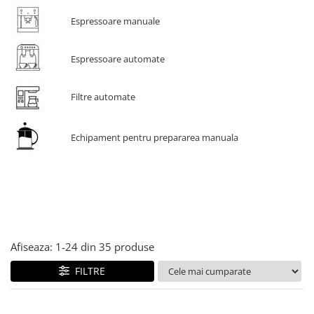
Comandante
Espressoare manuale
Compak
Dalla Corte
Espressoare automate
Delonghi
Dr. Coffee
Filtre automate
E&B LAB
EDO
Echipament pentru prepararea manuala
Espro
Eureka
Eversys
Everpure
Finum
Afiseaza:
1-
24
din
35
produse
Fiorenzato
FILTRE
Forever
Hard Beans Coffee Roasters