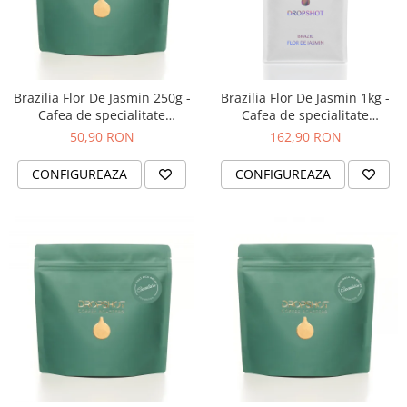
Brazilia Flor De Jasmin 250g -
Brazilia Flor De Jasmin 1kg -
Cafea de specialitate
Cafea de specialitate
DROPSHOT
DROPSHOT
50,90 RON
162,90 RON
CONFIGUREAZA
CONFIGUREAZA