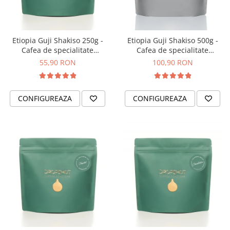
Timemore
74
Etiopia Guji Shakiso 250g -
Etiopia Guji Shakiso 500g -
Toddy
Cafea de specialitate
Cafea de specialitate
DROPSHOT
DROPSHOT
TONE
55,90 RON
100,90 RON
Ubermilk
Wilfa
CONFIGUREAZA
CONFIGUREAZA
Zuma