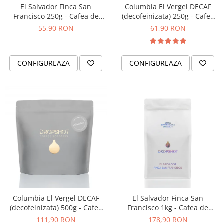
El Salvador Finca San
Columbia El Vergel DECAF
Francisco 250g - Cafea de
(decofeinizata) 250g - Cafea
specialitate DROPSHOT
de specialitate DROPSHOT
55,90 RON
61,90 RON
CONFIGUREAZA
CONFIGUREAZA
Columbia El Vergel DECAF
El Salvador Finca San
(decofeinizata) 500g - Cafea
Francisco 1kg - Cafea de
de specialitate DROPSHOT
specialitate DROPSHOT
111,90 RON
178,90 RON