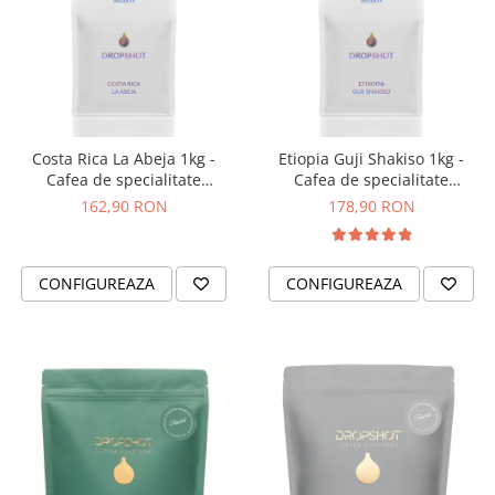
Origami
Pallo
Perfect Moose
Puqpress
QuinSpin
Costa Rica La Abeja 1kg -
Etiopia Guji Shakiso 1kg -
Cafea de specialitate
Cafea de specialitate
RHINOWARES
DROPSHOT
DROPSHOT
162,90 RON
178,90 RON
Rocket
Scanomat
CONFIGUREAZA
CONFIGUREAZA
Solaris
Soy
Stone Espresso
Studio Barista
Sweet Revolution
Sweetbird
TIAMO