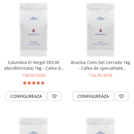
Hario
Heavy
INKER
KINTO
Kinu
La Marzocco
Columbia El Vergel DECAF
Brazilia Cielo Del Cerrado 1kg
Linkbar
(decofeinizata) 1kg - Cafea de
- Cafea de specialitate
Mahlkonig
specialitate DROPSHOT
DROPSHOT
198,90 RON
156,90 RON
Meraki
Minor Figures
CONFIGUREAZA
CONFIGUREAZA
Moccamaster
Motta
Mr.Cafe
Nuova Ricambi