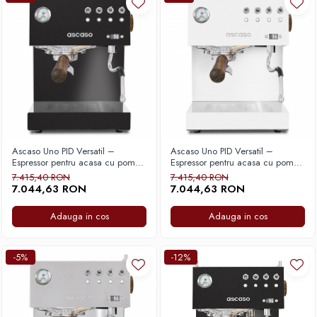
Ascaso Uno PID Versatil –
Ascaso Uno PID Versatil –
Espressor pentru acasa cu pompa
Espressor pentru acasa cu pompa
vibranta, Thermoblock si control
vibranta, Thermoblock si control
7.415,40 RON
7.415,40 RON
PID pentru stabilitate termica si
PID pentru stabilitate termica si
7.044,63 RON
7.044,63 RON
extractie precisa – Negru cu
extractie precisa – Alb cu Lemn
Lemn
Adauga in cos
Adauga in cos
-5%
-12%