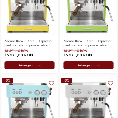
Timemore
74
Toddy
TONE
Ubermilk
Ascaso Baby T Zero – Espressor
Ascaso Baby T Zero – Espressor
pentru acasa cu pompa vibranta,
pentru acasa cu pompa vibranta,
Wilfa
sistem Thermoblock si control
sistem Thermoblock si control
16.391,40 RON
16.391,40 RON
stabil al temperaturii pentru
stabil al temperaturii pentru
15.571,83 RON
15.571,83 RON
Zuma
extractie precisa – Galben
extractie precisa – Verde
Pistachio
Adauga in cos
Adauga in cos
-5%
-5%