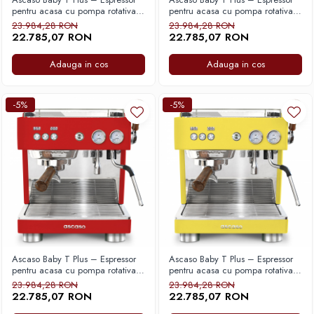
pentru acasa cu pompa rotativa,
pentru acasa cu pompa rotativa,
Multi Thermoblock si control al
Multi Thermoblock si control al
23.984,28 RON
23.984,28 RON
debitului pentru stabilitate termica
debitului pentru stabilitate termica
22.785,07 RON
22.785,07 RON
si extractie precisa – Negru
si extractie precisa – Alb
Adauga in cos
Adauga in cos
-5%
-5%
Ascaso Baby T Plus – Espressor
Ascaso Baby T Plus – Espressor
pentru acasa cu pompa rotativa,
pentru acasa cu pompa rotativa,
Multi Thermoblock si control al
Multi Thermoblock si control al
23.984,28 RON
23.984,28 RON
debitului pentru stabilitate termica
debitului pentru stabilitate termica
22.785,07 RON
22.785,07 RON
si extractie precisa – Rosu
si extractie precisa – Galben