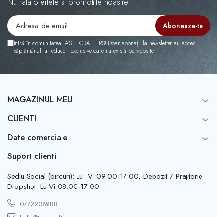
Nu rata ofertele si promotiile noastre
Intră în comunitatea TASTE CRAFTERS! Doar abonații la newsletter au acces
săptămânal la reduceri exclusive care nu există pe website.
MAGAZINUL MEU
CLIENTI
Date comerciale
Suport clienti
Sediu Social (birouri): Lu -Vi 09:00-17:00, Depozit / Prajitorie
Dropshot: Lu-Vi 08:00-17:00
0772208988