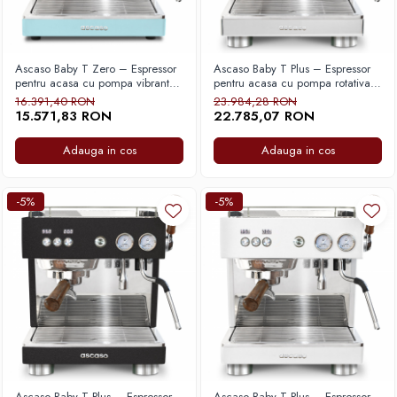
Ascaso Baby T Zero – Espressor
Ascaso Baby T Plus – Espressor
pentru acasa cu pompa vibranta,
pentru acasa cu pompa rotativa,
sistem Thermoblock si control
Multi Thermoblock si control al
16.391,40 RON
23.984,28 RON
stabil al temperaturii pentru
debitului pentru stabilitate termica
15.571,83 RON
22.785,07 RON
extractie precisa – Albastru
si extractie precisa – Inox
Adauga in cos
Adauga in cos
-5%
-5%
Ascaso Baby T Plus – Espressor
Ascaso Baby T Plus – Espressor