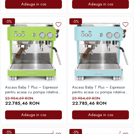
Adauga in cos
Adauga in cos
-5%
-5%
Ascaso Baby T Plus – Espressor
Ascaso Baby T Plus – Espressor
pentru acasa cu pompa rotativa,
pentru acasa cu pompa rotativa,
Multi Thermoblock si control al
Multi Thermoblock si control al
23.984,69 RON
23.984,69 RON
debitului pentru stabilitate termica
debitului pentru stabilitate termica
22.785,46 RON
22.785,46 RON
si extractie precisa – Verde
si extractie precisa – Albastru
Pistachio
Adauga in cos
Adauga in cos
-5%
-5%