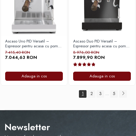
Ascaso Uno PID Versatil –
Ascaso Duo PID Versatil –
Espressor pentru acasa cu pompa
Espressor pentru acasa cu pompa
vibranta, Thermoblock si control
vibranta, Dual Thermoblock si
7.415,40 RON
8.976,00 RON
PID pentru stabilitate termica si
control PID pentru stabilitate
7.044,63 RON
7.899,90 RON
extractie precisa – Inox cu Lemn
termica si extractie precisa –
Negru cu lemn
Adauga in cos
Adauga in cos
1
2
3
5
...
Newsletter