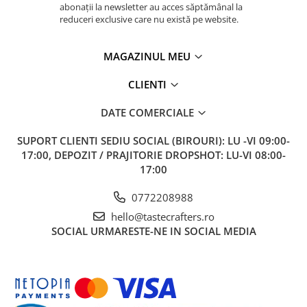
Dripper
abonații la newsletter au acces săptămânal la
reduceri exclusive care nu există pe website.
Tamper
Rinser
MAGAZINUL MEU
Cantar
CLIENTI
Knock-box
DATE COMERCIALE
Latiere
Accesorii sirop
SUPORT CLIENTI
SEDIU SOCIAL (BIROURI): LU -VI 09:00-
17:00, DEPOZIT / PRAJITORIE DROPSHOT: LU-VI 08:00-
Cești pentru cafea
17:00
Distribuitor / Nivelator
0772208988
Tamping - Statie de tampare
hello@tastecrafters.ro
Timer
SOCIAL
URMARESTE-NE IN SOCIAL MEDIA
Server
Cleaning
Cupping
Filtre Hartie