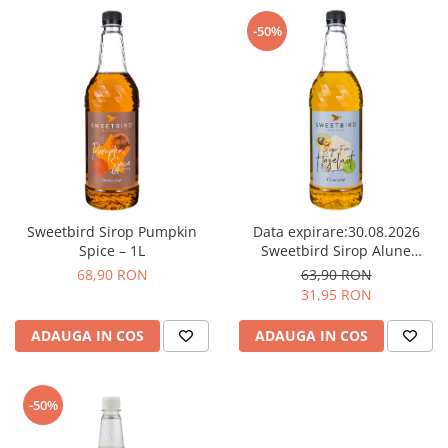
Ceai
-50%
Frappé
Ciocolata calda
Lapte alternativ
Superfood Latte
Accesorii ceai
Chai Latte
Aparatura cafea
Sweetbird Sirop Pumpkin
Data expirare:30.08.2026
Spice – 1L
Sweetbird Sirop Alune
Espressoare
(Hazelnut) Sugar Free – 1L
68,90 RON
63,90 RON
Espressoare Manuale Profesionale
31,95 RON
Espressoare Manuale Home/Office
Espressoare Automate Office
ADAUGA IN COS
ADAUGA IN COS
Espressoare Automate Home
Prepararea cafelei
-50%
Cafetiere
Aeropress