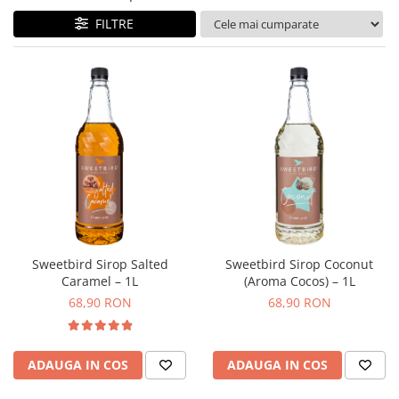
Ceai
FILTRE
Ceaiuri de specialitate
Verde
Rooibos
Plante
Negru
Matcha
Alb
Zahar
Siropuri
Botanice
Sweetbird Sirop Salted
Sweetbird Sirop Coconut
Clasice
Caramel – 1L
(Aroma Cocos) – 1L
Creative
68,90 RON
68,90 RON
Fara zahar
Fructe
Iced Tea
ADAUGA IN COS
ADAUGA IN COS
Limonada