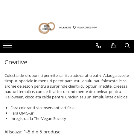
Toate Produsele
Ultima sansa❗
Pachete Barista
Cafea la pret special (prajiri
anterioare)
Cafea de specialitate
Produse cu termen de valabilitate
DROPSHOT
redus
Raritati Dropshot
Creative
Blenduri Premium DROPSHOT
Confort Single Origins DROPSHOT
Colectia de siropuri iti permite sa fii cu adevarat creativ. Adauga aceste
Microloturi DROPSHOT
siropuri speciale in meniuri pe tot parcursul anului sau foloseste-le ca
arome de sezon pentru a surprinde clientii cu optiuni inedite. Creeaza
BEANDROPS by Dropshot
bauturi tematice, cum ar fi latte cu condimente de dovleac pentru
Halloween, ciocolata calda pentru Craciun sau un simplu latte delicios.
Office Coffee BEANDROPS by
Dropshot
Fara coloranti si conservanti artificiali
Cafea la pret special (prajiri
Fara OMG-uri
anterioare)
Inregistrat la The Vegan Society
Băuturi alternative
Afiseaza:
1-
5
din
5
produse