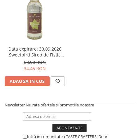
Syphon
Presa franceza
Aparate brewing
Cold Brew
Aparate automate pentru lapte
Filtrare apa
Data expirare: 30.09.2026
Sweetbird Sirop de Fistic
BWT
(Pistachio) – 1L
68,90 RON
Fluux
34,45 RON
Rasnite Cafea
ADAUGA IN COS
Rasnite Electrice
Profesionale
Domestice
Newsletter
Nu rata ofertele si promotiile noastre
Domestice Prosumer
Single Dose
Rasnite Manuale
Accesorii Bar
Intră în comunitatea TASTE CRAFTERS! Doar