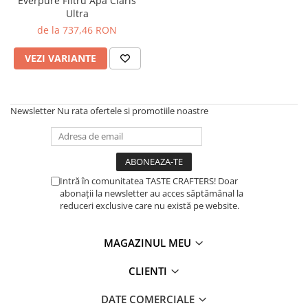
Everpure Filtru Apa Claris
Ceai
Ultra
Frappé
de la 737,46 RON
Ciocolata calda
VEZI VARIANTE
Lapte alternativ
Superfood Latte
Newsletter
Nu rata ofertele si promotiile noastre
Accesorii ceai
Chai Latte
Aparatura cafea
Espressoare
Intră în comunitatea TASTE CRAFTERS! Doar
abonații la newsletter au acces săptămânal la
Espressoare Manuale Profesionale
reduceri exclusive care nu există pe website.
Espressoare Manuale Home/Office
Espressoare Automate Office
MAGAZINUL MEU
Espressoare Automate Home
Prepararea cafelei
CLIENTI
Cafetiere
DATE COMERCIALE
Aeropress