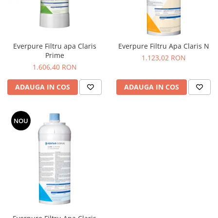
Ceai
Ceaiuri de specialitate
Verde
Rooibos
Everpure Filtru apa Claris
Everpure Filtru Apa Claris N
Plante
Prime
1.123,02 RON
Negru
1.606,40 RON
Matcha
ADAUGA IN COS
ADAUGA IN COS
Alb
Zahar
Siropuri
NOU
Botanice
Clasice
Creative
Fara zahar
Fructe
Iced Tea
Limonada