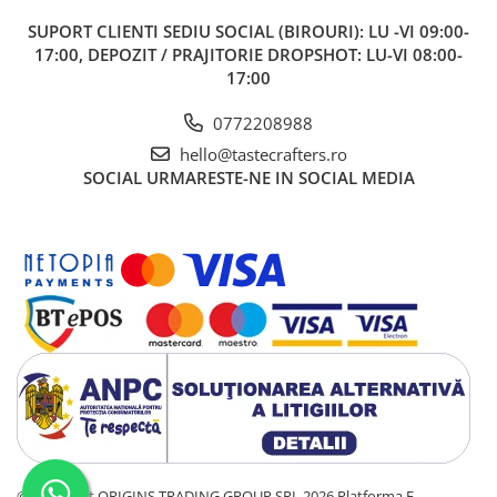
Syphon
SUPORT CLIENTI
SEDIU SOCIAL (BIROURI): LU -VI 09:00-
Presa franceza
17:00, DEPOZIT / PRAJITORIE DROPSHOT: LU-VI 08:00-
17:00
Aparate brewing
Cold Brew
0772208988
Aparate automate pentru lapte
hello@tastecrafters.ro
Filtrare apa
SOCIAL
URMARESTE-NE IN SOCIAL MEDIA
BWT
Fluux
Rasnite Cafea
Rasnite Electrice
Profesionale
Domestice
Domestice Prosumer
Single Dose
Rasnite Manuale
Accesorii Bar
©Copyright ORIGINS TRADING GROUP SRL 2026
Platforma E-