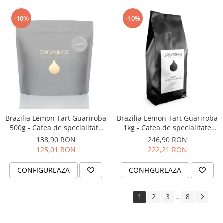
-10%
-10%
Brazilia Lemon Tart Guariroba
Brazilia Lemon Tart Guariroba
500g - Cafea de specialitate
1kg - Cafea de specialitate
DROPSHOT
DROPSHOT
138,90 RON
246,90 RON
125,01 RON
222,21 RON
CONFIGUREAZA
CONFIGUREAZA
1
2
3
8
...