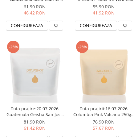
Ocana 250g - Cafea de
250g - Cafea de specialitate
61,90 RON
55,90 RON
Dozare
specialitate DROPSHOT
DROPSHOT
46,42 RON
41,92 RON
Termometru
CONFIGUREAZA
CONFIGUREAZA
Cutite de macinare
Pahare termoizolante
Sticle refolosibile
-25%
-25%
Traiste
Tricouri
Brands
Acaia
Gemilai
AeroPress
Data prajire:20.07.2026
Data prajirii:16.07.2026
Almar
Guatemala Geisha San Jose
Columbia Pink Volcano 250g -
Ocana 250G - Cafea de
Cafea de specialitate
Amokka
81,90 RON
76,90 RON
specialitate DROPSHOT
DROPSHOT
61,42 RON
57,67 RON
Anfim