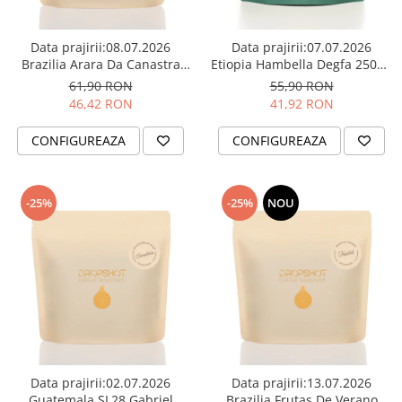
Dripper
Tamper
Data prajirii:08.07.2026
Data prajirii:07.07.2026
Brazilia Arara Da Canastra
Etiopia Hambella Degfa 250g -
Rinser
250g - Cafea de specialitate
Cafea de specialitate
61,90 RON
55,90 RON
Cantar
DROPSHOT
DROPSHOT
46,42 RON
41,92 RON
Knock-box
CONFIGUREAZA
CONFIGUREAZA
Latiere
Accesorii sirop
-25%
-25%
NOU
Cești pentru cafea
Distribuitor / Nivelator
Tamping - Statie de tampare
Timer
Server
Cleaning
Cupping
Data prajirii:02.07.2026
Data prajirii:13.07.2026
Filtre Hartie
Guatemala SL28 Gabriel
Brazilia Frutas De Verano