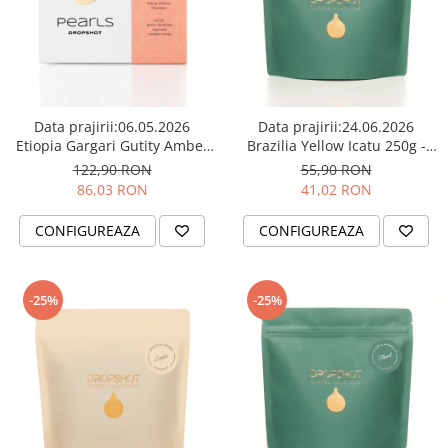
Syphon
Presa franceza
Aparate brewing
Cold Brew
Data prajirii:06.05.2026
Data prajirii:24.06.2026
Aparate automate pentru lapte
Etiopia Gargari Gutity Amber
Brazilia Yellow Icatu 250g -
Filtrare apa
200g - Cafea de specialitate
Cafea de specialitate
122,90 RON
55,90 RON
BWT
DROPSHOT
DROPSHOT
86,03 RON
41,02 RON
Fluux
CONFIGUREAZA
CONFIGUREAZA
Rasnite Cafea
Rasnite Electrice
Profesionale
-25%
-25%
Domestice
Domestice Prosumer
Single Dose
Rasnite Manuale
Accesorii Bar