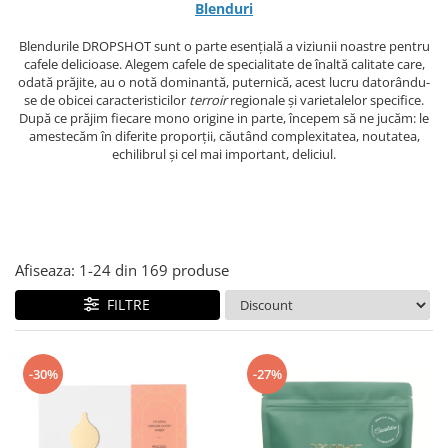
Blenduri
Ceai
Frappé
Blendurile DROPSHOT sunt o parte esențială a viziunii noastre pentru
cafele delicioase. Alegem cafele de specialitate de înaltă calitate care,
Ciocolata calda
odată prăjite, au o notă dominantă, puternică, acest lucru datorându-
se de obicei caracteristicilor
terroir
regionale și varietalelor specifice.
Lapte alternativ
După ce prăjim fiecare mono origine in parte, începem să ne jucăm: le
Superfood Latte
amestecăm în diferite proporții, căutând complexitatea, noutatea,
echilibrul și cel mai important, deliciul.
Accesorii ceai
Chai Latte
Aparatura cafea
Espressoare
Afiseaza:
1-
24
din
169
produse
Espressoare Manuale Profesionale
FILTRE
Espressoare Manuale Home/Office
Espressoare Automate Office
Espressoare Automate Home
-30%
-27%
Prepararea cafelei
Cafetiere
Aeropress