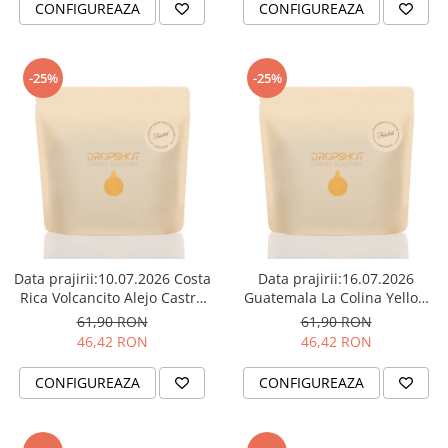
CONFIGUREAZA
CONFIGUREAZA
ANKOMN
Aremde
Ascaso
-25%
-25%
Barista & CO
Bartscher
Bellezza
Bialetti
Bravilor
Brewista
Data prajirii:10.07.2026 Costa
Data prajirii:16.07.2026
Bunn
Rica Volcancito Alejo Castro
Guatemala La Colina Yellow
250g - Cafea de specialitate
Bourbon 250g - Cafea de
BWT
61,90 RON
61,90 RON
DROPSHOT
specialitate DROPSHOT
46,42 RON
46,42 RON
Cafea de Specialitate
Cafelat
CONFIGUREAZA
CONFIGUREAZA
Cafetto
Cafflano