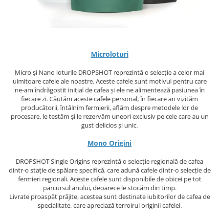
Ceai
Ceaiuri de specialitate
Verde
Rooibos
Plante
Microloturi
Negru
Micro și Nano loturile DROPSHOT reprezintă o selecție a celor mai
Matcha
uimitoare cafele ale noastre. Aceste cafele sunt motivul pentru care
ne-am îndrăgostit inițial de cafea și ele ne alimentează pasiunea în
Alb
fiecare zi. Căutăm aceste cafele personal, în fiecare an vizităm
Zahar
producătorii, întâlnim fermierii, aflăm despre metodele lor de
procesare, le testăm și le rezervăm uneori exclusiv pe cele care au un
Siropuri
gust delicios și unic.
Botanice
Mono Origini
Clasice
Creative
DROPSHOT Single Origins reprezintă o selecție regională de cafea
dintr-o stație de spălare specifică, care adună cafele dintr-o selecție de
Fara zahar
fermieri regionali. Aceste cafele sunt disponibile de obicei pe tot
Fructe
parcursul anului, deoarece le stocăm din timp.
Livrate proaspăt prăjite, acestea sunt destinate iubitorilor de cafea de
Iced Tea
specialitate, care apreciază terroirul originii cafelei.
Limonada