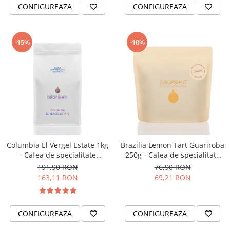
CONFIGUREAZA
CONFIGUREAZA
Consultanta deschidere cafenea
Consultanta cumparare cafea
verde
-15%
-10%
Consultanta private label cafea
Consultanta deschidere
coffeeshop de specialitate
Start up - Cafenea
Oferta personalizata B2B
Curs Barista
Traininguri Profesionale
Columbia El Vergel Estate 1kg
Brazilia Lemon Tart Guariroba
- Cafea de specialitate
250g - Cafea de specialitate
DROPSHOT
DROPSHOT
191,90 RON
76,90 RON
163,11 RON
69,21 RON
CONFIGUREAZA
CONFIGUREAZA