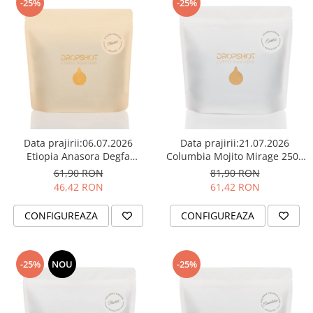
-25%
-25%
Caye
Ceramica
Chemex
Cinoart
Circular&Co. ⚡ NEW
Comandante
Data prajirii:06.07.2026
Data prajirii:21.07.2026
Compak
Etiopia Anasora Degfa
Columbia Mojito Mirage 250g
Washed 250g - Cafea de
- Cafea de specialitate
Dalla Corte
61,90 RON
81,90 RON
specialitate DROPSHOT -
DROPSHOT
46,42 RON
61,42 RON
Delonghi
Copie
Dr. Coffee
CONFIGUREAZA
CONFIGUREAZA
E&B LAB
EDO
-25%
NOU
-25%
Espro
Eureka