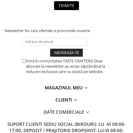
Comandante
TRIMITE
Compak
Dalla Corte
Delonghi
Newsletter
Nu rata ofertele si promotiile noastre
Dr. Coffee
E&B LAB
EDO
Intră în comunitatea TASTE CRAFTERS! Doar
abonații la newsletter au acces săptămânal la
Espro
reduceri exclusive care nu există pe website.
Eureka
Eversys
MAGAZINUL MEU
Everpure
CLIENTI
Finum
DATE COMERCIALE
Fiorenzato
Forever
SUPORT CLIENTI
SEDIU SOCIAL (BIROURI): LU -VI 09:00-
17:00, DEPOZIT / PRAJITORIE DROPSHOT: LU-VI 08:00-
Hard Beans Coffee Roasters