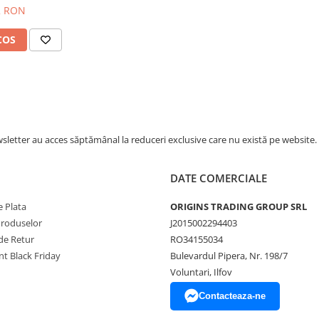
2 RON
COS
letter au acces săptămânal la reduceri exclusive care nu există pe website.
DATE COMERCIALE
 Plata
ORIGINS TRADING GROUP SRL
Produselor
J2015002294403
de Retur
RO34155034
t Black Friday
Bulevardul Pipera, Nr. 198/7
Voluntari, Ilfov
Contacteaza-ne