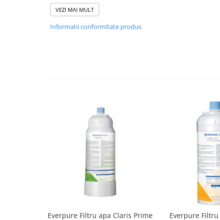
cartusului si perioada optima pentru inlocuirea lui.
VEZI MAI MULT
Syphon
Presa franceza
Informatii conformitate produs
Aparate brewing
Cold Brew
Aparate automate pentru lapte
Filtrare apa
BWT
Fluux
Rasnite Cafea
Rasnite Electrice
Profesionale
Domestice
Domestice Prosumer
Single Dose
Rasnite Manuale
Accesorii Bar
Everpure Filtru apa Claris Prime
Everpure Filtru