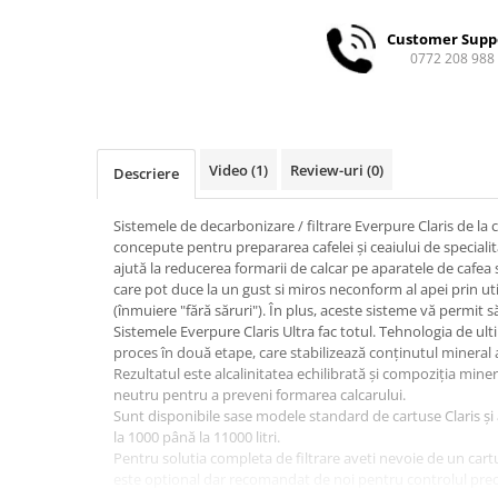
Ceai
Customer Supp
Frappé
0772 208 988
Ciocolata calda
Lapte alternativ
Superfood Latte
Video
(1)
Review-uri
(0)
Descriere
Accesorii ceai
Chai Latte
Sistemele de decarbonizare / filtrare Everpure Claris de la
concepute pentru prepararea cafelei și ceaiului de speciali
Aparatura cafea
ajută la reducerea formarii de calcar pe aparatele de cafea si
Espressoare
care pot duce la un gust si miros neconform al apei prin ut
(înmuiere "fără săruri"). În plus, aceste sisteme vă permit s
Espressoare Manuale Profesionale
Sistemele Everpure Claris Ultra fac totul. Tehnologia de ulti
Espressoare Manuale Home/Office
proces în două etape, care stabilizează conținutul mineral a
Espressoare Automate Office
Rezultatul este alcalinitatea echilibrată și compoziția mine
neutru pentru a preveni formarea calcarului.
Espressoare Automate Home
Sunt disponibile sase modele standard de cartuse Claris și
Prepararea cafelei
la 1000 până la 11000 litri.
Pentru solutia completa de filtrare aveti nevoie de un cartu
Cafetiere
este optional dar recomandat de noi pentru controlul precis 
Aeropress