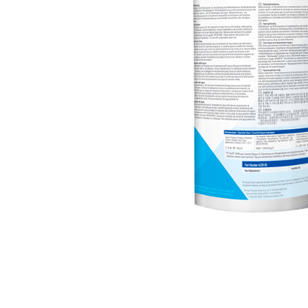
Ceai
Ceaiuri de specialitate
Verde
Rooibos
Plante
Negru
Matcha
Alb
Zahar
Siropuri
Botanice
Clasice
Creative
Fara zahar
Fructe
Iced Tea
Limonada