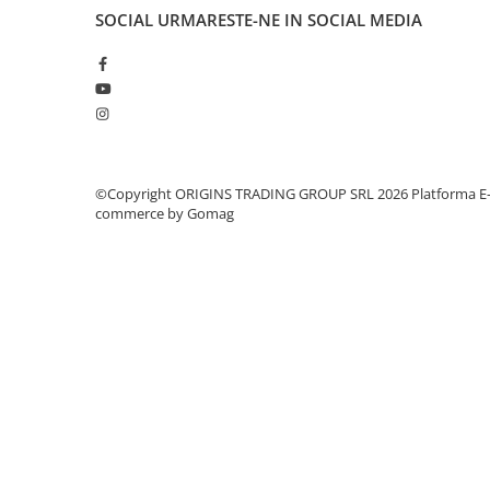
SOCIAL
URMARESTE-NE IN SOCIAL MEDIA
Dozare
Termometru
Cutite de macinare
Pahare termoizolante
Sticle refolosibile
©Copyright ORIGINS TRADING GROUP SRL 2026
Platforma E
Traiste
commerce by Gomag
Tricouri
Brands
Acaia
Gemilai
AeroPress
Almar
Amokka
Anfim