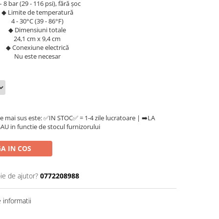
– 8 bar (29 - 116 psi), fără șoc
◆ Limite de temperatură
4 - 30°C (39 - 86°F)
◆ Dimensiuni totale
24,1 cm x 9,4 cm
◆ Conexiune electrică
Nu este necesar
e mai sus este: ✅IN STOC✅ = 1-4 zile lucratoare | ➡️LA
U in functie de stocul furnizorului
A IN COS
ie de ajutor?
0772208988
informatii