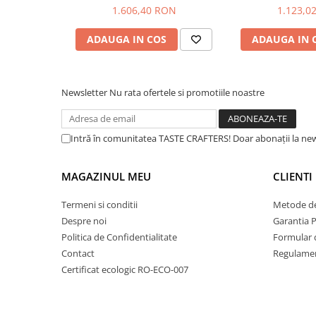
Dripper
1.606,40 RON
1.123,0
Tamper
ADAUGA IN COS
ADAUGA IN 
Rinser
Cantar
Newsletter
Nu rata ofertele si promotiile noastre
Knock-box
Latiere
Accesorii sirop
Intră în comunitatea TASTE CRAFTERS! Doar abonații la news
Cești pentru cafea
MAGAZINUL MEU
CLIENTI
Distribuitor / Nivelator
Tamping - Statie de tampare
Termeni si conditii
Metode de
Despre noi
Garantia 
Timer
Politica de Confidentialitate
Formular 
Server
Contact
Regulamen
Cleaning
Certificat ecologic RO-ECO-007
Cupping
Filtre Hartie