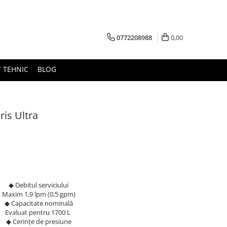
0772208988
0,00
 TEHNIC
BLOG
ris Ultra
◆ Debitul serviciului
Maxim 1,9 lpm (0,5 gpm)
◆ Capacitate nominală
Evaluat pentru 1700 L
◆ Cerințe de presiune