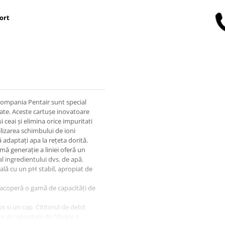
ort
 compania Pentair sunt special
tate. Aceste cartușe inovatoare
 ceai și elimina orice impuritati
ilizarea schimbului de ioni
ă adaptați apa la rețeta dorită.
mă generație a liniei oferă un
l ingredientului dvs. de apă.
rală cu un pH stabil, apropiat de
 acoperă o gamă de capacități de
s si un cap. Cititorul de debit
al capacitatii de filtrare a