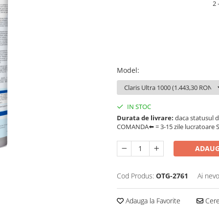
2 
Model
:
IN STOC
Durata de livrare:
daca statusul d
COMANDA⬅️ = 3-15 zile lucratoare SA
ADAUG
Cod Produs:
OTG-2761
Ai nevo
Adauga la Favorite
Cere 