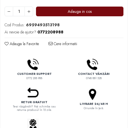
Comandante
Compak
Adauga in cos
Dalla Corte
Cod Produs:
6959493513198
Delonghi
Ai nevoie de ajutor?
0772208988
Dr. Coffee
Adauga la Favorite
Cere informatii
E&B LAB
EDO
Espro
Eureka
CUSTOMER SUPPORT
CONTACT VÂNZĂRI
0772 208 988
0748 881 528
Eversys
Everpure
Finum
RETUR GRATUIT
LIVRARE 24/48 H
Te-ai răzgândit? Poți schimba sau
Fiorenzato
Oriunde în țară.
returna produsul în 15 zile.
Forever
Hard Beans Coffee Roasters