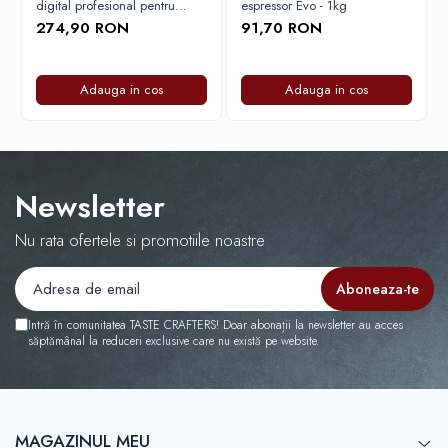
digital profesional pentru
espressor Evo - 1kg
cafea - Negru mat
274,90 RON
91,70 RON
Timemore
74
Toddy
Adauga in cos
Adauga in cos
TONE
Ubermilk
Wilfa
Newsletter
Zuma
Nu rata ofertele si promotiile noastre
Intră în comunitatea TASTE CRAFTERS! Doar abonații la newsletter au acces
săptămânal la reduceri exclusive care nu există pe website.
MAGAZINUL MEU