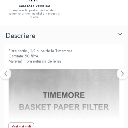
CALITATE VERIFICA
Hario
Am selectat pentru tine branduri
renumite la nivel mondial din industria
Heavy
cafelei.
INKER
Descriere
KINTO
Kinu
Filtre hartie , 1-2 cupe de la Timemore.
La Marzocco
Cantitate: 50 filtre
Linkbar
Material: Fibra naturala de lemn
Mahlkonig
Meraki
Minor Figures
Moccamaster
Motta
Mr.Cafe
Nuova Ricambi
Vezi mai mult