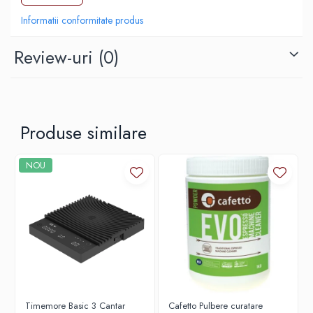
Origami
Informatii conformitate produs
Pallo
Perfect Moose
Review-uri
(0)
Puqpress
QuinSpin
RHINOWARES
Produse similare
Rocket
Scanomat
NOU
Solaris
Soy
Stone Espresso
Studio Barista
Sweet Revolution
Sweetbird
Timemore Basic 3 Cantar
Cafetto Pulbere curatare
TIAMO