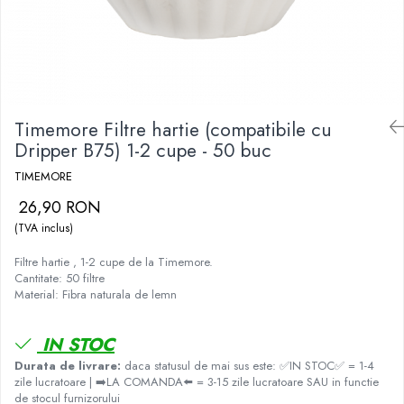
Fara zahar
Cleaning
Bialetti
Fructe
Cupping
Bravilor
Iced Tea
Limonada
Filtre Hartie
Brewista
Ceai
Dozare
Bunn
Frappé
Timemore Filtre hartie (compatibile cu
Termometru
BWT
Dripper B75) 1-2 cupe - 50 buc
Ciocolata calda
Cutite de macinare
Cafea de Specialitate
TIMEMORE
Lapte alternativ
Pahare termoizolante
Cafelat
26,90 RON
Superfood Latte
Sticle refolosibile
Cafetto
(TVA inclus)
Accesorii ceai
Traiste
Cafflano
Filtre hartie , 1-2 cupe de la Timemore.
Chai Latte
Tricouri
Caye
Cantitate: 50 filtre
Material: Fibra naturala de lemn
Ceramica
Chemex
IN STOC
Cinoart
Durata de livrare:
daca statusul de mai sus este: ✅IN STOC✅ = 1-4
zile lucratoare | ➡️LA COMANDA⬅️ = 3-15 zile lucratoare SAU in functie
Circular&Co. ⚡ NEW
de stocul furnizorului