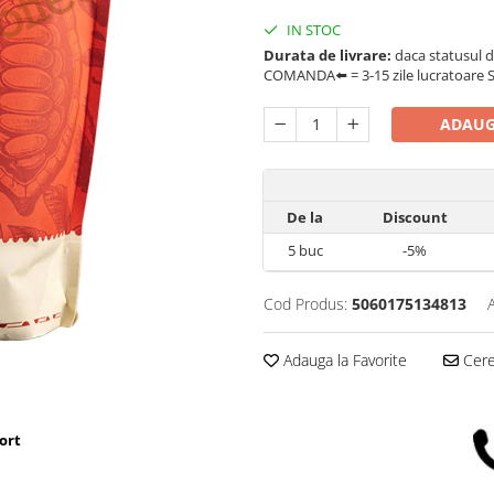
IN STOC
Durata de livrare:
daca statusul d
COMANDA⬅️ = 3-15 zile lucratoare SA
ADAUG
De la
Discount
5
buc
-5%
Cod Produs:
5060175134813
Adauga la Favorite
Cere 
ort