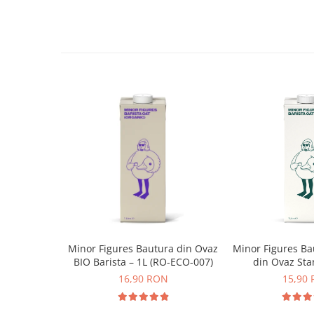
Pentru o bautura de 350 ml, adaugati 2 linguri (28 g) d
Syphon
ceasca.
Presa franceza
Turnati un strop de apa fierbinte si amestecati pana obt
Completati cu 250 ml de lapte fierbinte, amestecand con
Aparate brewing
Cold Brew
Aparate automate pentru lapte
Filtrare apa
BWT
Fluux
Rasnite Cafea
Rasnite Electrice
Profesionale
Domestice
Domestice Prosumer
Minor Figures Bautura din Ovaz
Minor Figures Ba
BIO Barista – 1L (RO-ECO-007)
din Ovaz Sta
Single Dose
16,90 RON
15,90
Rasnite Manuale
Accesorii Bar