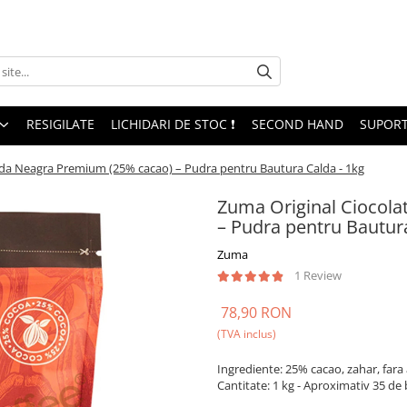
RESIGILATE
LICHIDARI DE STOC ❗
SECOND HAND
SUPORT
lda Neagra Premium (25% cacao) – Pudra pentru Bautura Calda - 1kg
Zuma Original Ciocola
– Pudra pentru Bautura
Zuma
1 Review
78,90 RON
(TVA inclus)
Ingrediente: 25% cacao, zahar, fara a
Cantitate: 1 kg - Aproximativ 35 de 