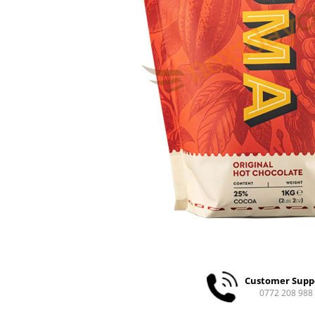
Ceai
Ceaiuri de specialitate
Verde
Rooibos
Plante
Negru
Matcha
Alb
Zahar
Siropuri
Botanice
Clasice
Creative
Fara zahar
Fructe
Customer Supp
Iced Tea
0772 208 988
Limonada