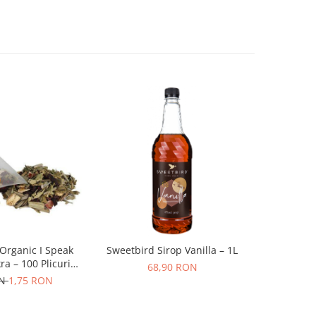
 Organic I Speak
Sweetbird Sirop Vanilla – 1L
Zuma Sp
a – 100 Plicuri
Premi
68,90 RON
amidale
Condimen
ON
1,75 RON
1
Cha