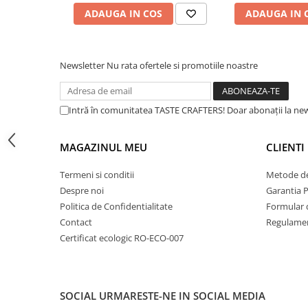
Dripper
ADAUGA IN COS
ADAUGA IN 
Tamper
Rinser
Newsletter
Nu rata ofertele si promotiile noastre
Cantar
Knock-box
Intră în comunitatea TASTE CRAFTERS! Doar abonații la news
Latiere
Accesorii sirop
MAGAZINUL MEU
CLIENTI
Cești pentru cafea
Termeni si conditii
Metode de
Distribuitor / Nivelator
Despre noi
Garantia 
Tamping - Statie de tampare
Politica de Confidentialitate
Formular 
Timer
Contact
Regulamen
Certificat ecologic RO-ECO-007
Server
Cleaning
Cupping
SOCIAL
URMARESTE-NE IN SOCIAL MEDIA
Filtre Hartie