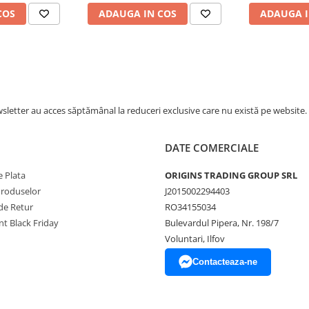
COS
ADAUGA IN COS
ADAUGA I
letter au acces săptămânal la reduceri exclusive care nu există pe website.
DATE COMERCIALE
 Plata
ORIGINS TRADING GROUP SRL
Produselor
J2015002294403
de Retur
RO34155034
t Black Friday
Bulevardul Pipera, Nr. 198/7
Voluntari, Ilfov
Contacteaza-ne