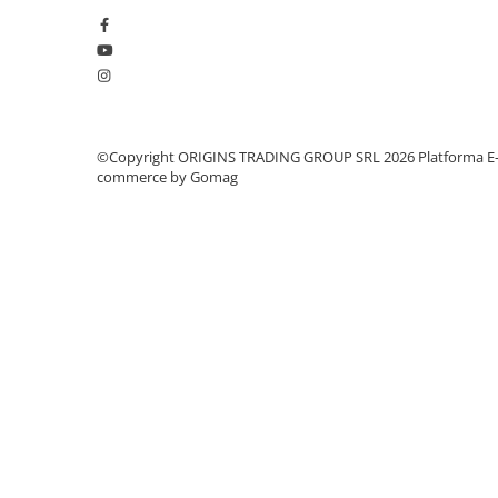
Dozare
Termometru
Cutite de macinare
Pahare termoizolante
©Copyright ORIGINS TRADING GROUP SRL 2026
Platforma E
Sticle refolosibile
commerce by Gomag
Traiste
Tricouri
Brands
Acaia
Gemilai
AeroPress
Almar
Amokka
Anfim