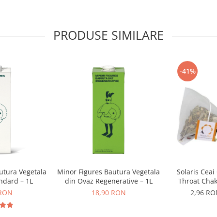
e pudra de ciocolata Zuma intr-o
ineti o pasta fina.
PRODUSE SIMILARE
stant in timp ce turnati.
-41%
utura Vegetala
Minor Figures Bautura Vegetala
Solaris Ceai
ndard – 1L
din Ovaz Regenerative – 1L
Throat Chakr
Pir
 RON
18,90 RON
2,96 R