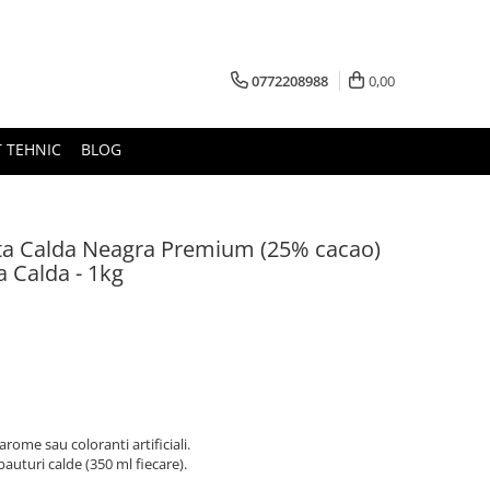
0772208988
0,00
 TEHNIC
BLOG
ta Calda Neagra Premium (25% cacao)
 Calda - 1kg
rome sau coloranti artificiali.
bauturi calde (350 ml fiecare).