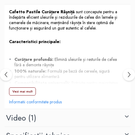
Hario
Cafetto Pastile Curățare Râșniță
sunt concepute pentru a
Heavy
îndepărta eficient uleiurile și reziduurile de cafea din lamele și
camerele de măcinare, menținând râșnița în stare optimă de
INKER
funcționare și asigurând un gust autentic al cafelei.
KINTO
Caracteristici principale:
Kinu
La Marzocco
Curățare profundă:
Elimină uleiurile și resturile de cafea
Linkbar
fără a demonta râșnița
100% naturale:
Formulă pe bază de cereale, sigură
Mahlkonig
pentru utilizare alimentară
Meraki
Compatibilitate universală:
Potrivite pentru majoritatea
râșnițelor automate și manuale
Minor Figures
Vezi mai mult
Întreținere ușoară:
Extinde durata de viață a râșniței și
menține calitatea măcinăturii
Moccamaster
Informatii conformitate produs
Fără reziduuri:
Nu lasă gust sau miros în râșniță după
Motta
utilizare
Video
(1)
Mr.Cafe
PROCEDURA DE CURATARE
Nuova Ricambi