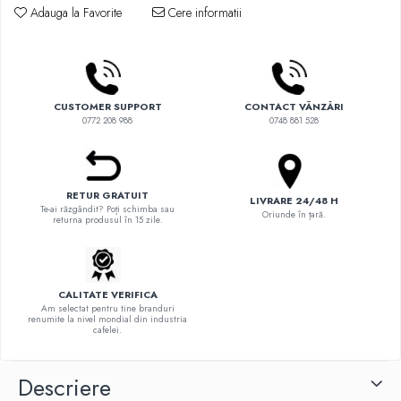
Comandante
Adauga la Favorite
Cere informatii
Compak
Dalla Corte
Delonghi
CUSTOMER SUPPORT
CONTACT VÂNZĂRI
Dr. Coffee
0772 208 988
0748 881 528
E&B LAB
EDO
RETUR GRATUIT
Espro
LIVRARE 24/48 H
Te-ai răzgândit? Poți schimba sau
Oriunde în țară.
returna produsul în 15 zile.
Eureka
Eversys
Everpure
CALITATE VERIFICA
Am selectat pentru tine branduri
Finum
renumite la nivel mondial din industria
cafelei.
Fiorenzato
Forever
Descriere
Hard Beans Coffee Roasters