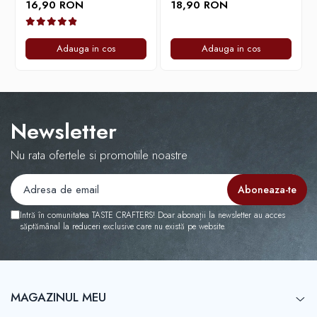
ECO-007)
Regenerative – 1L
16,90 RON
18,90 RON
Timemore
74
Adauga in cos
Adauga in cos
Toddy
TONE
Ubermilk
Newsletter
Wilfa
Zuma
Nu rata ofertele si promotiile noastre
Intră în comunitatea TASTE CRAFTERS! Doar abonații la newsletter au acces
săptămânal la reduceri exclusive care nu există pe website.
MAGAZINUL MEU