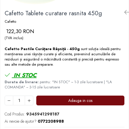
Fara zahar
Cleaning
Bialetti
Fructe
Cafetto Tablete curatare rasnita 450g
Cupping
Bravilor
Iced Tea
Cafetto
Limonada
Filtre Hartie
Brewista
122,30 RON
Ceai
Dozare
Bunn
(TVA inclus)
Frappé
Termometru
BWT
Ciocolata calda
Cafetto Pastile Curățare Râșniță - 450g
sunt soluția ideală pentru
Cutite de macinare
Cafea de Specialitate
menținerea unei râșnițe curate și eficiente, prevenind acumulările de
Lapte alternativ
reziduuri și asigurând o măcinătură constantă și precisă pentru espresso
Pahare termoizolante
Cafelat
sau alte metode de preparare.
Superfood Latte
Sticle refolosibile
Cafetto
IN STOC
Accesorii ceai
Traiste
Cafflano
Durata de livrare:
pentru: "IN STOC" ~ 1-3 zile lucratoare | "LA
Chai Latte
Tricouri
Caye
COMANDA" ~ 3-15 zile lucratoare
Ceramica
Adauga in cos
Chemex
Cinoart
Cod Produs:
9345941298187
Ai nevoie de ajutor?
0772208988
Circular&Co. ⚡ NEW