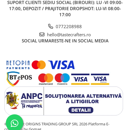
SUPORT CLIENTI
SEDIU SOCIAL (BIROURI): LU -VI 09:00-
ANKOMN
17:00, DEPOZIT / PRAJITORIE DROPSHOT: LU-VI 08:00-
Aremde
17:00
Ascaso
0772208988
Barista & CO
hello@tastecrafters.ro
Bartscher
SOCIAL
URMARESTE-NE IN SOCIAL MEDIA
Bellezza
Bialetti
Bravilor
Brewista
Bunn
BWT
Cafea de Specialitate
Cafelat
Cafetto
©Copyright ORIGINS TRADING GROUP SRL 2026
Platforma E-
Cafflano
commerce by Gomag