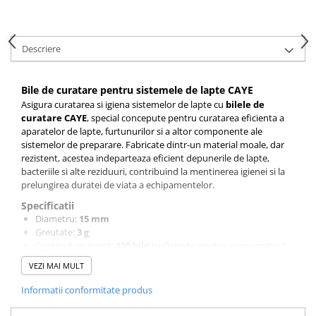
Syphon
Presa franceza
Descriere
Aparate brewing
Cold Brew
Aparate automate pentru lapte
Bile de curatare pentru sistemele de lapte CAYE
Asigura curatarea si igiena sistemelor de lapte cu
bilele de
Filtrare apa
curatare CAYE
, special concepute pentru curatarea eficienta a
BWT
aparatelor de lapte, furtunurilor si a altor componente ale
sistemelor de preparare. Fabricate dintr-un material moale, dar
Fluux
rezistent, acestea indeparteaza eficient depunerile de lapte,
Rasnite Cafea
bacteriile si alte reziduuri, contribuind la mentinerea igienei si la
prelungirea duratei de viata a echipamentelor.
Rasnite Electrice
Specificatii
Profesionale
Diametru:
15 mm
Domestice
Greutate:
3 g
Continut recipient:
100 bile
(suficiente pentru aproximativ 3
Domestice Prosumer
luni de utilizare)
Single Dose
VEZI MAI MULT
Caracteristici
Rasnite Manuale
Informatii conformitate produs
Indeparteaza eficient reziduurile de lapte si impuritatile.
Accesorii Bar
Contribuie la prevenirea dezvoltarii bacteriilor in interiorul