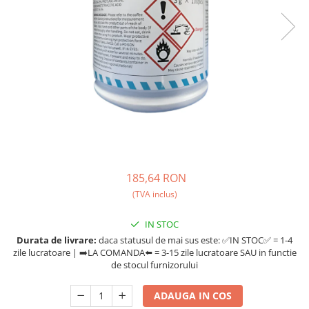
Ceai
Ceaiuri de specialitate
Verde
Rooibos
Plante
Negru
Matcha
Alb
Zahar
Siropuri
185,64 RON
Botanice
(TVA inclus)
Clasice
IN STOC
Creative
Durata de livrare:
daca statusul de mai sus este: ✅IN STOC✅ = 1-4
Fara zahar
zile lucratoare | ➡️LA COMANDA⬅️ = 3-15 zile lucratoare SAU in functie
Fructe
de stocul furnizorului
Iced Tea
ADAUGA IN COS
Limonada