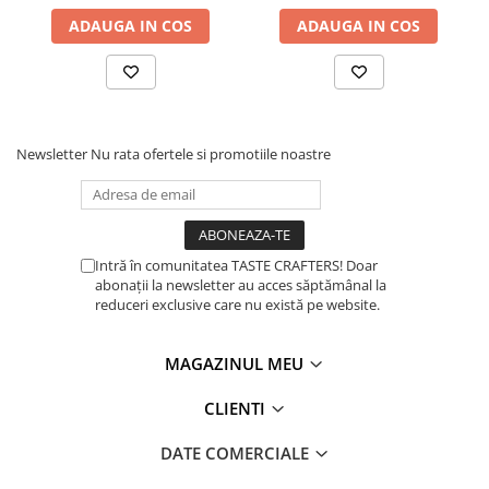
ADAUGA IN COS
ADAUGA IN COS
Dozare
Termometru
Cutite de macinare
Pahare termoizolante
Newsletter
Nu rata ofertele si promotiile noastre
Sticle refolosibile
Traiste
Tricouri
Intră în comunitatea TASTE CRAFTERS! Doar
Brands
abonații la newsletter au acces săptămânal la
Acaia
reduceri exclusive care nu există pe website.
Gemilai
AeroPress
MAGAZINUL MEU
Almar
CLIENTI
Amokka
DATE COMERCIALE
Anfim