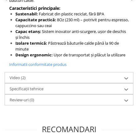
băuturi calde.
Origami
Caracteristici principale:
Pallo
Sustenabil:
Fabricat din plastic reciclat, fără BPA
Capacitate practică:
8Oz (230 ml) – potrivit pentru espresso,
Perfect Moose
cappuccino sau ceai
Capac etanș:
Sistem inovator anti-scurgere, ușor de deschis
Puqpress
și închis
QuinSpin
Izolare termică:
Păstrează băuturile calde până la 90 de
minute
RHINOWARES
Design ergonomic:
Ușor de transportat și plăcut la utilizare
Rocket
Informatii conformitate produs
Scanomat
Video
(2)
Solaris
Specificații tehnice
Soy
Stone Espresso
Review-uri
(0)
Studio Barista
Sweet Revolution
RECOMANDARI
Sweetbird
TIAMO