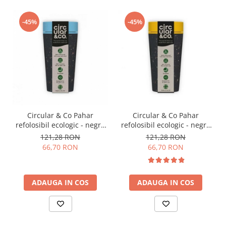
Timemore
-45%
-45%
74
Toddy
TONE
Ubermilk
Wilfa
Zuma
Circular & Co Pahar
Circular & Co Pahar
refolosibil ecologic - negru
refolosibil ecologic - negru
& albastru 12oz
& galben 12oz
121,28 RON
121,28 RON
66,70 RON
66,70 RON
ADAUGA IN COS
ADAUGA IN COS