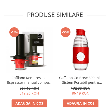
PRODUSE SIMILARE
-13%
-50%
Cafflano Kompresso –
Cafflano Go-Brew 390 ml –
Espressor manual compact
Sistem Portabil pentru
pentru acasa si calatorii cu
Prepararea Cafelei - Rosu
367,10 RON
172,38 RON
extractie prin presiune si
319,26 RON
86,19 RON
design portabil – Negru
ADAUGA IN COS
ADAUGA IN COS