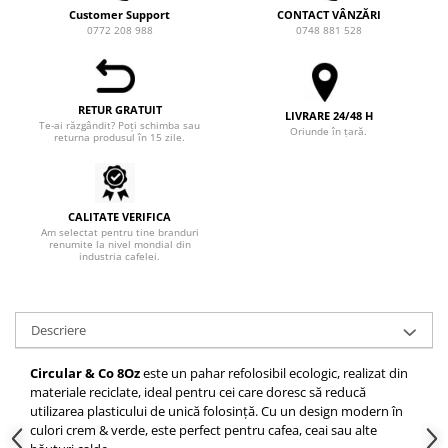
Customer Support
CONTACT VÂNZĂRI
Hario
0772 208 988
0748 881 528
Heavy
INKER
RETUR GRATUIT
LIVRARE 24/48 H
KINTO
Te-ai răzgândit? Poți schimba sau
Oriunde în țară.
returna produsul în 15 zile.
Kinu
La Marzocco
Linkbar
CALITATE VERIFICA
Am selectat pentru tine branduri
Mahlkonig
renumite la nivel mondial din
industria cafelei.
Meraki
Minor Figures
Descriere
Moccamaster
Motta
Circular & Co 8Oz
este un pahar refolosibil ecologic, realizat din
materiale reciclate, ideal pentru cei care doresc să reducă
Mr.Cafe
utilizarea plasticului de unică folosință. Cu un design modern în
Nuova Ricambi
culori crem & verde, este perfect pentru cafea, ceai sau alte