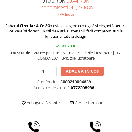
91,70 RON
50,44 RON
Comandante
Economisesti:
41,27
RON
Compak
(TVA inclus)
Dalla Corte
Paharul
Circular & Co 8Oz
este o alegere ecologică și elegantă pentru
Delonghi
cei care își doresc un stil de viață sustenabil, fără compromisuri la
funcționalitate și design.
Dr. Coffee
IN STOC
E&B LAB
Durata de livrare:
pentru: "IN STOC" ~ 1-3 zile lucratoare | "LA
EDO
COMANDA" ~ 3-15 zile lucratoare
Espro
ADAUGA IN COS
Eureka
Cod Produs:
5060210004859
Eversys
Ai nevoie de ajutor?
0772208988
Everpure
Adauga la Favorite
Cere informatii
Finum
Fiorenzato
Forever
Hard Beans Coffee Roasters