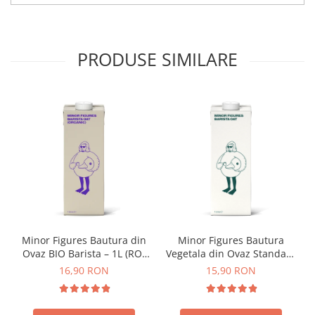
Origami
Pallo
Perfect Moose
PRODUSE SIMILARE
Puqpress
QuinSpin
RHINOWARES
Rocket
Scanomat
Solaris
Soy
Stone Espresso
Minor Figures Bautura din
Minor Figures Bautura
Studio Barista
Ovaz BIO Barista – 1L (RO-
Vegetala din Ovaz Standard
ECO-007)
– 1L
Sweet Revolution
16,90 RON
15,90 RON
Sweetbird
TIAMO