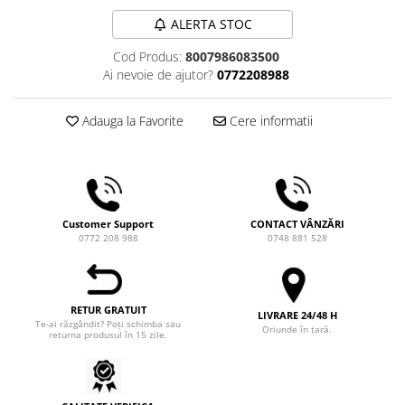
Comandante
ALERTA STOC
Compak
Cod Produs:
8007986083500
Dalla Corte
Ai nevoie de ajutor?
0772208988
Delonghi
Dr. Coffee
Adauga la Favorite
Cere informatii
E&B LAB
EDO
Espro
Customer Support
CONTACT VÂNZĂRI
Eureka
0772 208 988
0748 881 528
Eversys
Everpure
RETUR GRATUIT
Finum
LIVRARE 24/48 H
Te-ai răzgândit? Poți schimba sau
Oriunde în țară.
returna produsul în 15 zile.
Fiorenzato
Forever
Hard Beans Coffee Roasters