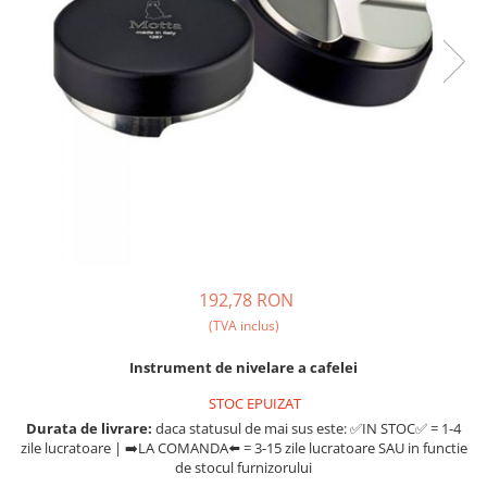
Fara zahar
Cleaning
Bialetti
Fructe
Cupping
Bravilor
Iced Tea
Limonada
Filtre Hartie
Brewista
Ceai
Dozare
Bunn
Frappé
Termometru
BWT
Ciocolata calda
Cutite de macinare
Cafea de Specialitate
Lapte alternativ
Pahare termoizolante
Cafelat
Superfood Latte
Sticle refolosibile
Cafetto
Accesorii ceai
Traiste
Cafflano
192,78 RON
Chai Latte
Tricouri
Caye
(TVA inclus)
Ceramica
Instrument de nivelare a cafelei
Chemex
STOC EPUIZAT
Cinoart
Durata de livrare:
daca statusul de mai sus este: ✅IN STOC✅ = 1-4
zile lucratoare | ➡️LA COMANDA⬅️ = 3-15 zile lucratoare SAU in functie
Circular&Co. ⚡ NEW
de stocul furnizorului