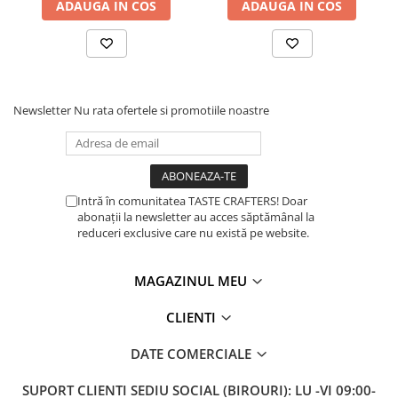
ADAUGA IN COS
ADAUGA IN COS
Timemore
74
Toddy
TONE
Newsletter
Nu rata ofertele si promotiile noastre
Ubermilk
Wilfa
Zuma
Intră în comunitatea TASTE CRAFTERS! Doar
abonații la newsletter au acces săptămânal la
reduceri exclusive care nu există pe website.
MAGAZINUL MEU
CLIENTI
DATE COMERCIALE
SUPORT CLIENTI
SEDIU SOCIAL (BIROURI): LU -VI 09:00-