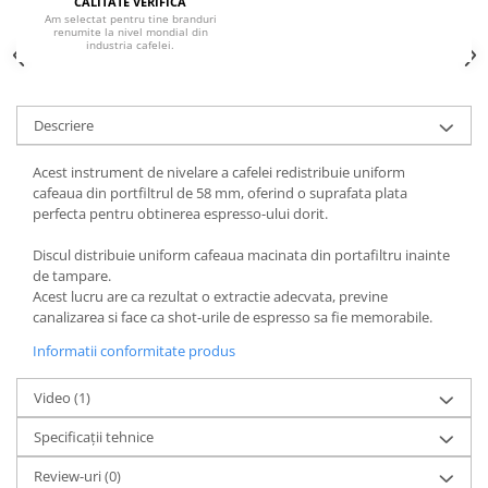
CALITATE VERIFICA
Am selectat pentru tine branduri
Hario
renumite la nivel mondial din
industria cafelei.
Heavy
INKER
Descriere
KINTO
Kinu
Acest instrument de nivelare a cafelei redistribuie uniform
cafeaua din portfiltrul de 58 mm, oferind o suprafata plata
La Marzocco
perfecta pentru obtinerea espresso-ului dorit.
Linkbar
Discul distribuie uniform cafeaua macinata din portafiltru inainte
Mahlkonig
de tampare.
Meraki
Acest lucru are ca rezultat o extractie adecvata, previne
canalizarea si face ca shot-urile de espresso sa fie memorabile.
Minor Figures
Informatii conformitate produs
Moccamaster
Motta
Video
(1)
Mr.Cafe
Specificații tehnice
Nuova Ricambi
Review-uri
(0)