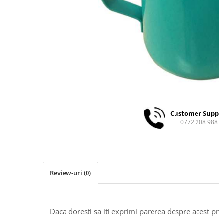
Ceai
Ceaiuri de specialitate
Verde
Rooibos
Plante
Negru
Matcha
Alb
Zahar
Customer Supp
Siropuri
0772 208 988
Botanice
Clasice
Creative
Review-uri
(0)
Fara zahar
Fructe
Iced Tea
Daca doresti sa iti exprimi parerea despre acest 
Limonada