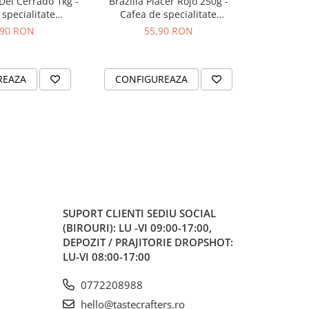
 Del Cerrado 1kg -
Brazilia Placer Rojo 250g -
Bombon Bl
specialitate
Cafea de specialitate
specia
OPSHOT
DROPSHOT
,90 RON
55,90 RON
2
REAZA
CONFIGUREAZA
CONFI
SUPORT CLIENTI
SEDIU SOCIAL
(BIROURI): LU -VI 09:00-17:00,
DEPOZIT / PRAJITORIE DROPSHOT:
LU-VI 08:00-17:00
0772208988
hello@tastecrafters.ro