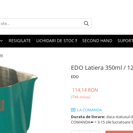
RESIGILATE
LICHIDARI DE STOC ❗
SECOND HAND
SUPORT
ny
EDO Latiera 350ml / 12
EDO
114,14 RON
(TVA inclus)
LA COMANDA
Durata de livrare:
daca statusul d
COMANDA⬅️ = 3-15 zile lucratoare SA