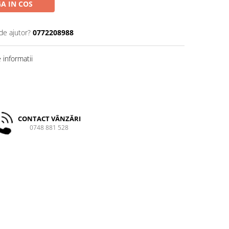
A IN COS
de ajutor?
0772208988
informatii
CONTACT VÂNZĂRI
0748 881 528