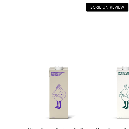
Ceai
SCRIE UN REVIEW
Frappé
Ciocolata calda
Lapte alternativ
Superfood Latte
Accesorii ceai
Chai Latte
Aparatura cafea
Espressoare
Espressoare Manuale Profesionale
Espressoare Manuale Home/Office
Espressoare Automate Office
Espressoare Automate Home
Prepararea cafelei
Cafetiere
Aeropress