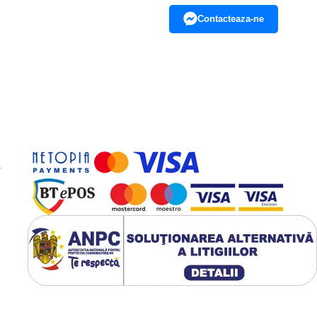
Contacteaza-ne
-