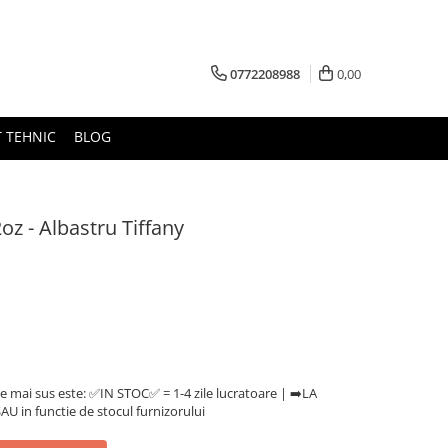
0772208988
0,00
 TEHNIC
BLOG
oz - Albastru Tiffany
e mai sus este: ✅IN STOC✅ = 1-4 zile lucratoare | ➡️LA
U in functie de stocul furnizorului