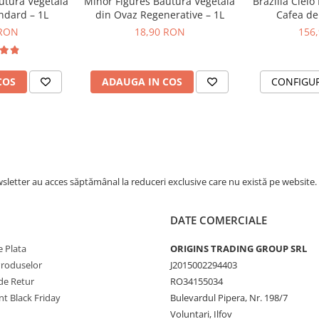
utura Vegetala
Minor Figures Bautura Vegetala
Brazilia Cielo
ndard – 1L
din Ovaz Regenerative – 1L
Cafea de 
DR
 RON
18,90 RON
156
COS
ADAUGA IN COS
CONFIGU
letter au acces săptămânal la reduceri exclusive care nu există pe website.
DATE COMERCIALE
 Plata
ORIGINS TRADING GROUP SRL
Produselor
J2015002294403
de Retur
RO34155034
t Black Friday
Bulevardul Pipera, Nr. 198/7
Voluntari, Ilfov