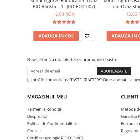
Minor Figures Bautura din Ovaz
Minor Figures Ba
BIO Barista – 1L (RO-ECO-007)
din Ovaz Sta
Syphon
16,90 RON
15,90
Presa franceza
Aparate brewing
Cold Brew
ADAUGA IN COS
ADAUGA IN 
Aparate automate pentru lapte
Filtrare apa
BWT
Newsletter
Nu rata ofertele si promotiile noastre
Fluux
Rasnite Cafea
Intră în comunitatea TASTE CRAFTERS! Doar abonații la news
Rasnite Electrice
Profesionale
MAGAZINUL MEU
CLIENTI
Domestice
Termeni si conditii
Metode de
Domestice Prosumer
Despre noi
Garantia 
Single Dose
Politica de Confidentialitate
Formular 
Rasnite Manuale
Contact
Regulamen
Accesorii Bar
Certificat ecologic RO-ECO-007