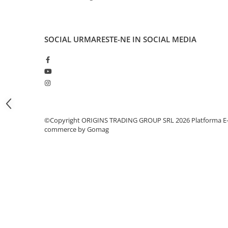
Dripper
Tamper
Rinser
SOCIAL
URMARESTE-NE IN SOCIAL MEDIA
Cantar
Knock-box
Latiere
Accesorii sirop
Cești pentru cafea
©Copyright ORIGINS TRADING GROUP SRL 2026
Platforma E
commerce by Gomag
Distribuitor / Nivelator
Tamping - Statie de tampare
Timer
Server
Cleaning
Cupping
Filtre Hartie