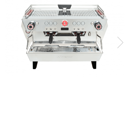
Ceai
Ceaiuri de specialitate
Verde
Rooibos
Plante
Negru
Matcha
Alb
Zahar
Siropuri
Botanice
Clasice
Creative
Fara zahar
Fructe
Iced Tea
Limonada