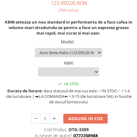
123.950,00 RON
Ceai
(TVA inclus)
Frappé
Ciocolata calda
KB90 seteaza un nou standard in performanta de a face cafea in
volume mari straduindu-se pentru a face un espresso grozav
Lapte alternativ
mai rapid, mai curat si mai usor.
Superfood Latte
Model
:
Accesorii ceai
Chai Latte
KB90
Aparatura cafea
Espressoare
IN STOC
Espressoare Manuale Profesionale
Durata de livrare:
daca statusul de mai sus este: ✅IN STOC✅ = 1-4
Espressoare Manuale Home/Office
zile lucratoare | ➡️LA COMANDA⬅️ = 3-15 zile lucratoare SAU in functie
de stocul furnizorului
Espressoare Automate Office
Espressoare Automate Home
Prepararea cafelei
ADAUGA IN COS
Cafetiere
Cod Produs:
OTG-3309
Ai nevoie de ajutor?
0772208988
Aeropress