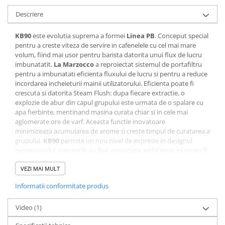
Dripper
Descriere
Tamper
KB90
este evolutia suprema a formei
Linea PB
. Conceput special
Rinser
pentru a creste viteza de servire in cafenelele cu cel mai mare
Cantar
volum, fiind mai usor pentru barista datorita unui flux de lucru
imbunatatit.
La Marzocco
a reproiectat sistemul de portafiltru
Knock-box
pentru a imbunatati eficienta fluxului de lucru si pentru a reduce
Latiere
incordarea incheieturii mainii utilizatorului. Eficienta poate fi
crescuta si datorita Steam Flush: dupa fiecare extractie, o
Accesorii sirop
explozie de abur din capul grupului este urmata de o spalare cu
apa fierbinte, mentinand masina curata chiar si in cele mai
Cești pentru cafea
aglomerate ore de varf. Aceasta functie inovatoare
Distribuitor / Nivelator
minimizeaza acumularea de arome si creste timpul de curatarea a
grupului.
KB90
permite un nou nivel de expresie in designul
Tamping - Statie de tampare
espressorului, panourile au fost proiectate astfel incat sa poata fi
create combinatii infinite de culori personalizate.
Timer
VEZI MAI MULT
Server
Informatii conformitate produs
Sistem portafiltru direct
Cleaning
Proiectat pentru a simplifica miscarile necesare de activare a
Cupping
portafiltrului si scade incordarea mainii utilizatorului cu pana la
Video
(1)
12 ori pentru o performanta mai mare si utilizare zilnica. Mediile
Filtre Hartie