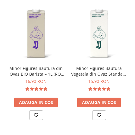
74
Toddy
TONE
Ubermilk
Wilfa
Zuma
Minor Figures Bautura din
Minor Figures Bautura
Ovaz BIO Barista – 1L (RO-
Vegetala din Ovaz Standard
ECO-007)
– 1L
16,90 RON
15,90 RON
ADAUGA IN COS
ADAUGA IN COS