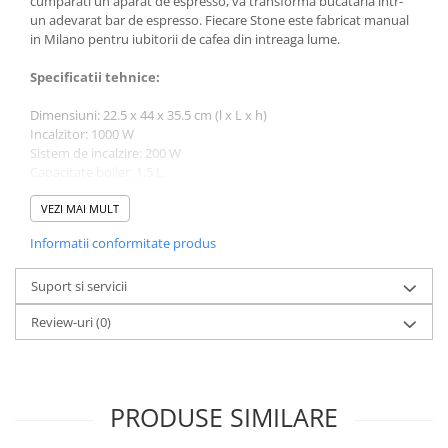
cumparati un aparat de espresso, va transforma bucataria intr-
Pallo
un adevarat bar de espresso. Fiecare Stone este fabricat manual
in Milano pentru iubitorii de cafea din intreaga lume.
Perfect Moose
Puqpress
Specificatii tehnice:
QuinSpin
Dimensiuni: 22.5 x 44 x 35.5 cm (l x L x h)
Incalzitor: 1000 W
RHINOWARES
Sistem de incalzire: 200 W
Rocket
Capacitate boiler: 1,5 L
Camera de aburi: 0,8 L
Scanomat
Rezervor de apa detasabil: 1,2 L
VEZI MAI MULT
Solaris
Putere electrica - Versiunea A: 220-240 V - 50/60 Hz
Informatii conformitate produs
Putere electrica - Versiunea B: 115 V - 60 Hz
Soy
Suport si servicii
Stone Espresso
Studio Barista
Review-uri
(0)
Sweet Revolution
Sweetbird
PRODUSE SIMILARE
TIAMO
Timemore