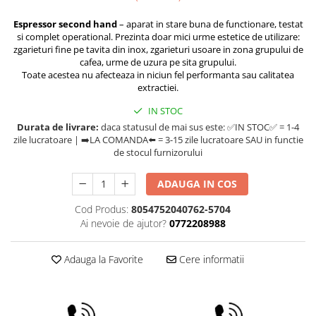
Compak
Espressor second hand
– aparat in stare buna de functionare, testat
Dalla Corte
si complet operational. Prezinta doar mici urme estetice de utilizare:
Delonghi
zgarieturi fine pe tavita din inox, zgarieturi usoare in zona grupului de
cafea, urme de uzura pe sita grupului.
Dr. Coffee
Toate acestea nu afecteaza in niciun fel performanta sau calitatea
extractiei.
E&B LAB
IN STOC
EDO
Durata de livrare:
daca statusul de mai sus este: ✅IN STOC✅ = 1-4
Espro
zile lucratoare | ➡️LA COMANDA⬅️ = 3-15 zile lucratoare SAU in functie
de stocul furnizorului
Eureka
Eversys
ADAUGA IN COS
Everpure
Cod Produs:
8054752040762-5704
Ai nevoie de ajutor?
0772208988
Finum
Fiorenzato
Adauga la Favorite
Cere informatii
Forever
Hard Beans Coffee Roasters
Hario