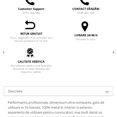
Heavy
Customer Support
CONTACT VÂNZĂRI
0772 208 988
0748 881 528
INKER
KINTO
Kinu
RETUR GRATUIT
LIVRARE 24/48 H
Te-ai răzgândit? Poți schimba sau
La Marzocco
Oriunde în țară.
returna produsul în 15 zile.
Linkbar
Mahlkonig
CALITATE VERIFICA
Meraki
Am selectat pentru tine branduri
renumite la nivel mondial din
Minor Figures
industria cafelei.
Moccamaster
Motta
Descriere
Mr.Cafe
Performanta profesionala, dimensiuni ultra-compacte, gata de
Nuova Ricambi
utilizare in 10 minute, 100% metal in interior si exterior,
Origami
experienta de utilizare pentru cunoscatori, mai mult decat sa