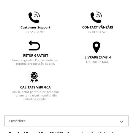
Hario
Heavy
INKER
Customer Support
CONTACT VÂNZĂRI
0772 208 988
0748 881 528
KINTO
Kinu
La Marzocco
RETUR GRATUIT
LIVRARE 24/48 H
Te-ai răzgândit? Poți schimba sau
Oriunde în țară.
Linkbar
returna produsul în 15 zile.
Mahlkonig
Meraki
CALITATE VERIFICA
Minor Figures
Am selectat pentru tine branduri
renumite la nivel mondial din
Moccamaster
industria cafelei.
Motta
Mr.Cafe
Descriere
Nuova Ricambi