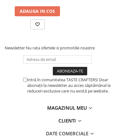
la Volum, Ideala pentru
Cafea Filtru si Utilizare
ADAUGA IN COS
Comerciala Intensiva –
Negru Mat
Newsletter
Nu rata ofertele si promotiile noastre
Intră în comunitatea TASTE CRAFTERS! Doar
abonații la newsletter au acces săptămânal la
reduceri exclusive care nu există pe website.
MAGAZINUL MEU
CLIENTI
DATE COMERCIALE