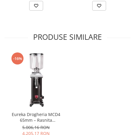
PRODUSE SIMILARE
-16%
Eureka Drogheria MCD4
65mm – Rasnita
Profesionala de Mare
5.006,16 RON
Capacitate pentru Macinare
4.205,17 RON