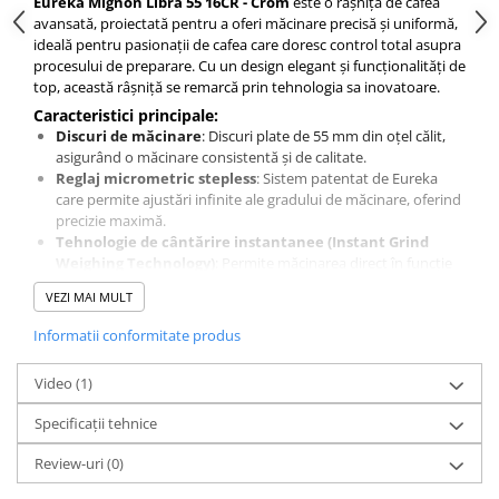
Eureka Mignon Libra 55 16CR - Crom
este o râșniță de cafea
Origami
avansată, proiectată pentru a oferi măcinare precisă și uniformă,
ideală pentru pasionații de cafea care doresc control total asupra
Pallo
procesului de preparare. Cu un design elegant și funcționalități de
Perfect Moose
top, această râșniță se remarcă prin tehnologia sa inovatoare.
Caracteristici principale:
Puqpress
Discuri de măcinare
: Discuri plate de 55 mm din oțel călit,
QuinSpin
asigurând o măcinare consistentă și de calitate.
Reglaj micrometric stepless
: Sistem patentat de Eureka
RHINOWARES
care permite ajustări infinite ale gradului de măcinare, oferind
Rocket
precizie maximă.
Tehnologie de cântărire instantanee (Instant Grind
Scanomat
Weighing Technology)
: Permite măcinarea direct în funcție
de greutate, eliminând risipa de cafea și asigurând dozarea
Solaris
VEZI MAI MULT
exactă.
Soy
Sistem ACE (Anti-Clumps & Electrostaticity)
: Previne
Informatii conformitate produs
formarea aglomerărilor și reduce încărcarea electrostatică a
Stone Espresso
cafelei măcinate, menținând curățenia și consistența dozei.
Video
(1)
Tehnologie silențioasă (Silent Technology)
: Reduce
Studio Barista
semnificativ zgomotul de măcinare, oferind o experiență
Specificații tehnice
Sweet Revolution
plăcută atât acasă, cât și în cafenele.
Capacitate hopper
: 300 g de boabe de cafea, cu opțiunea de
Sweetbird
Review-uri
(0)
a extinde la 510 g cu un hopper transparent înalt (opțional).
TIAMO
Productivitate
: 2,5 - 3,5 g/s pentru metode de preparare