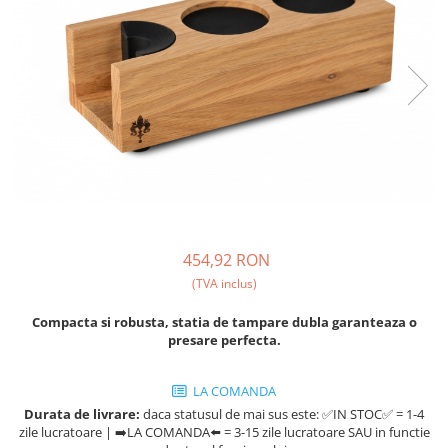
Fara zahar
Cleaning
Bialetti
Fructe
Cupping
Bravilor
Iced Tea
Limonada
Filtre Hartie
Brewista
Ceai
Dozare
Bunn
Frappé
Termometru
BWT
Ciocolata calda
Cutite de macinare
Cafea de Specialitate
Lapte alternativ
Pahare termoizolante
Cafelat
Superfood Latte
Sticle refolosibile
Cafetto
454,92 RON
Accesorii ceai
Traiste
Cafflano
(TVA inclus)
Chai Latte
Tricouri
Caye
Compacta si robusta, statia de tampare dubla garanteaza o
Ceramica
presare perfecta.
Chemex
LA COMANDA
Cinoart
Durata de livrare:
daca statusul de mai sus este: ✅IN STOC✅ = 1-4
Circular&Co. ⚡ NEW
zile lucratoare | ➡️LA COMANDA⬅️ = 3-15 zile lucratoare SAU in functie