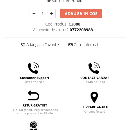
de stocul furnizorului
Comandante
Compak
ADAUGA IN COS
Dalla Corte
Cod Produs:
C3088
Delonghi
Ai nevoie de ajutor?
0772208988
Dr. Coffee
Adauga la Favorite
Cere informatii
E&B LAB
EDO
Espro
Eureka
Customer Support
CONTACT VÂNZĂRI
0772 208 988
0748 881 528
Eversys
Everpure
Finum
RETUR GRATUIT
LIVRARE 24/48 H
Fiorenzato
Te-ai răzgândit? Poți schimba sau
Oriunde în țară.
returna produsul în 15 zile.
Forever
Hard Beans Coffee Roasters