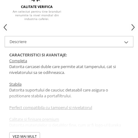
CALITATE VERIFICA
Hario
Am selectat pentru tine branduri
renumite la nivel mondial din
Heavy
industria cafelei.
INKER
KINTO
Descriere
Kinu
CARACTERISTICI SI AVANTAJE:
La Marzocco
Completa
Linkbar
Datorita carcasei duble care permite atat tamperului, cat si
nivelatorului sa se odihneasca.
Mahlkonig
Meraki
Stabila
Datorita suportului de cauciuc detasabil care asigura o
Minor Figures
pozitionare stabila a portafiltrului.
Moccamaster
Perfect compatibila cu tamperul si nivelatorul
Motta
Calitate si finisare premium
Mr.Cafe
Datorita materialelor si detaliilor fine, cum ar fi logo-ul Eureka
gravat pe lateral.
Nuova Ricambi
VEZI MAI MULT