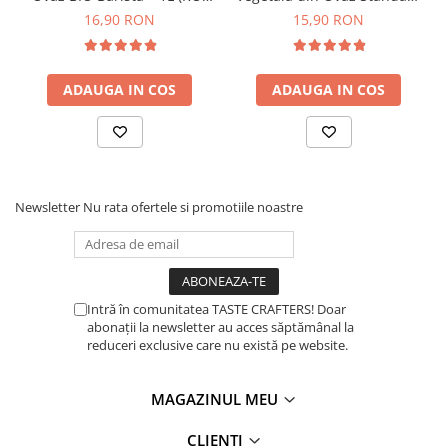
ECO-007)
– 1L
16,90 RON
15,90 RON
Timemore
74
ADAUGA IN COS
ADAUGA IN COS
Toddy
TONE
Ubermilk
Wilfa
Newsletter
Nu rata ofertele si promotiile noastre
Zuma
Intră în comunitatea TASTE CRAFTERS! Doar
abonații la newsletter au acces săptămânal la
reduceri exclusive care nu există pe website.
MAGAZINUL MEU
CLIENTI