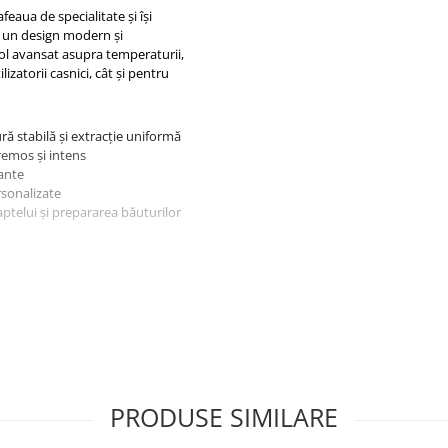
feaua de specialitate și își
Cu un design modern și
ol avansat asupra temperaturii,
lizatorii casnici, cât și pentru
ă stabilă și extracție uniformă
remos și intens
gante
rsonalizate
ptelui și prepararea băuturilor
Grind
În colaborare cu
TIMEMORE®, am
dezvoltat un ghid
PRODUSE SIMILARE
pentru râșnița Meraki,
echipată cu freze