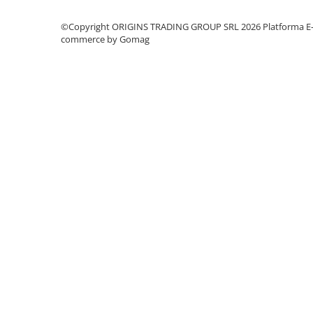
Dozare
©Copyright ORIGINS TRADING GROUP SRL 2026
Platforma E
commerce by Gomag
Termometru
Cutite de macinare
Pahare termoizolante
Sticle refolosibile
Traiste
Tricouri
Brands
Acaia
AeroPress
Almar
Amokka
Anfim
ANKOMN
pentru capul de grup. Boilerul de extracție furnizează un f
eliminând fluctuațiile de temperatură care ar putea compr