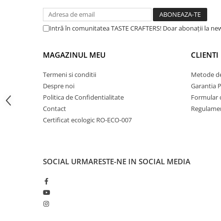
Dripper
Tamper
Intră în comunitatea TASTE CRAFTERS! Doar abonații la news
Rinser
Cantar
MAGAZINUL MEU
CLIENTI
Knock-box
Termeni si conditii
Metode de
Latiere
Despre noi
Garantia 
Accesorii sirop
Politica de Confidentialitate
Formular 
Contact
Regulamen
Cești pentru cafea
Certificat ecologic RO-ECO-007
Distribuitor / Nivelator
Tamping - Statie de tampare
obține un espresso excepțional, constant, de fiecare dată.
Timer
SOCIAL
URMARESTE-NE IN SOCIAL MEDIA
Server
Cleaning
Cupping
Filtre Hartie