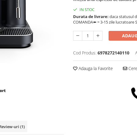
IN STOC
Durata de livrare:
daca statusul d
COMANDA⬅️ = 3-15 zile lucratoare SA
ADAUG
Cod Produs:
6978272140110
Adauga la Favorite
Cere 
ort
Review-uri
(1)