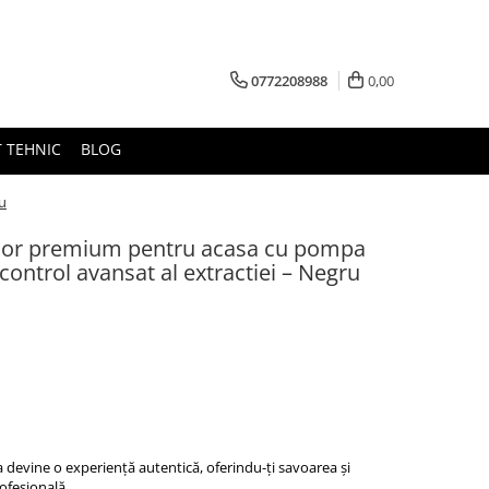
0772208988
0,00
 TEHNIC
BLOG
u
sor premium pentru acasa cu pompa
 control avansat al extractiei – Negru
a devine o experiență autentică, oferindu-ți savoarea și
ofesională.