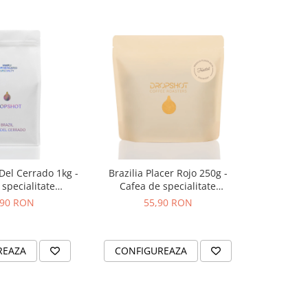
 Del Cerrado 1kg -
Brazilia Placer Rojo 250g -
Zuma Origi
specialitate
Cafea de specialitate
Neagra Pr
OPSHOT
DROPSHOT
Pudra pen
,90 RON
55,90 RON
REAZA
CONFIGUREAZA
ADAUG