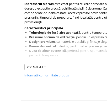
Ceai
Espressorul Meraki
este creat pentru cei care apreciază ca
doresc o extracție precisă, echilibrată și plină de arome. 
Frappé
componente de înaltă calitate, acest espressor oferă contr
Ciocolata calda
presiunii și timpului de preparare, fiind ideal atât pentru uti
profesioniști.
Lapte alternativ
Caracteristici principale
Superfood Latte
Tehnologie de încălzire avansată
, pentru temperatur
Presiune optimă de extracție
, pentru un espresso c
Accesorii ceai
Design premium
, cu materiale durabile și finisaje ele
Panou de control intuitiv
, pentru setări precise și pe
Chai Latte
Duza de abur puternică
, perfectă pentru spumarea la
Aparatura cafea
pe bază de espresso
Espressoare
VEZI MAI MULT
Espressoare Manuale Profesionale
Espressoare Manuale Home/Office
Informatii conformitate produs
Espressoare Automate Office
Espressoare Automate Home
Prepararea cafelei
Cafetiere
Aeropress