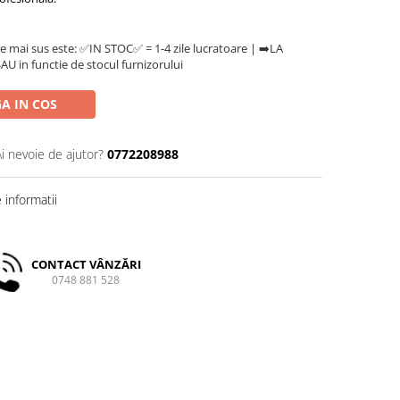
e mai sus este: ✅IN STOC✅ = 1-4 zile lucratoare | ➡️LA
U in functie de stocul furnizorului
A IN COS
Ai nevoie de ajutor?
0772208988
informatii
CONTACT VÂNZĂRI
0748 881 528