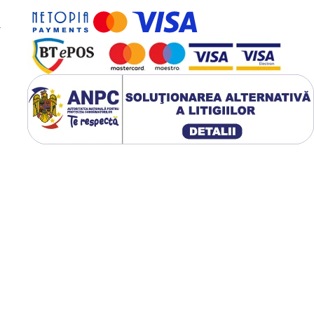
-
Temperatură
Ideală, Shot Ideal
Meraki îți oferă un
control constant al
temperaturii printr-o
abordare triplă
inovativă: un boiler de
extracție independent,
tehnologia PID și un
încălzitor dedicat
lux continuu de apă caldă,
omite gustul. Feedback-ul în