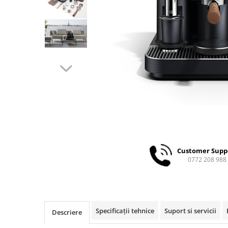
Ceai
Ceaiuri de specialitate
Verde
Rooibos
Plante
Negru
Matcha
Alb
Zahar
Siropuri
Botanice
Customer Supp
Clasice
0772 208 988
Creative
Fara zahar
Fructe
Iced Tea
Specificații tehnice
Suport si servicii
Descriere
Limonada