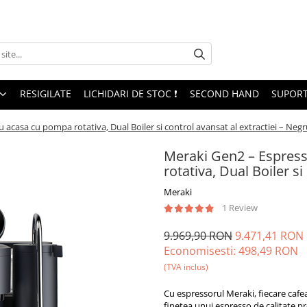
RESIGILATE
LICHIDARI DE STOC ❗
SECOND HAND
SUPORT
casa cu pompa rotativa, Dual Boiler si control avansat al extractiei – Negr
Meraki Gen2 – Espres
rotativa, Dual Boiler si
Meraki
1 Review
9.969,90 RON
9.471,41 RON
Economisesti:
498,49
RON
(TVA inclus)
Cu espressorul Meraki, fiecare cafe
finețea unui espresso de calitate pr