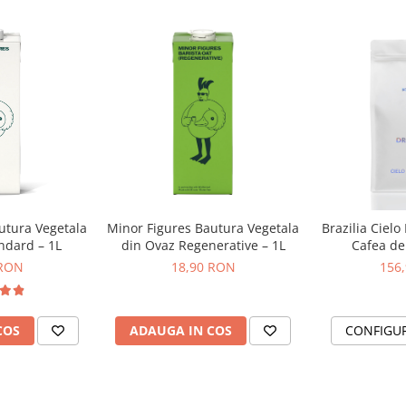
conice brevetate,
special concepute
pentru acest model.
Spuneți adio
constantă a dimensiunii
 sale, oferind o calitate superioară
utura Vegetala
Minor Figures Bautura Vegetala
Brazilia Cielo
ndard – 1L
din Ovaz Regenerative – 1L
Cafea de 
DR
 RON
18,90 RON
156
Extract
COS
ADAUGA IN COS
CONFIGU
Descoperirea esenței
unui espresso deosebit
începe cu o extracție