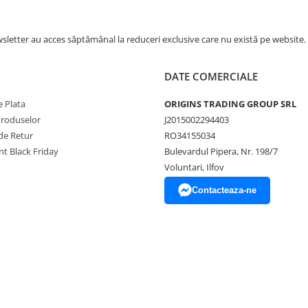
impecabilă. Profilurile
de temperatură precise
și controlul riguros al
letter au acces săptămânal la reduceri exclusive care nu există pe website.
presiunii ale aparatului
Meraki asigură o
extragere optimă,
DATE COMERCIALE
adaptată perfect
caracteristicilor
 Plata
ORIGINS TRADING GROUP SRL
boabelor tale și
Produselor
J2015002294403
gradului lor de prăjire.
de Retur
RO34155034
Cântarele integrate se
sincronizează perfect
t Black Friday
Bulevardul Pipera, Nr. 198/7
cu aparatul, garantând
Voluntari, Ilfov
raporturi exacte între
apă și cafea, pentru a
Contacteaza-ne