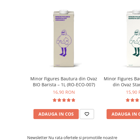
Syphon
Presa franceza
Aparate brewing
extracțiilor neuniforme! Râșnița garantează o distribuție 
Cold Brew
particulelor, datorită reglajului precis și etapat al ingineriei
Aparate automate pentru lapte
a cafelei de fiecare dată.
Filtrare apa
BWT
Fluux
Rasnite Cafea
Minor Figures Bautura din Ovaz
Minor Figures Ba
Rasnite Electrice
BIO Barista – 1L (RO-ECO-007)
din Ovaz Sta
16,90 RON
15,90
Profesionale
Domestice
Domestice Prosumer
ADAUGA IN COS
ADAUGA IN 
Single Dose
Rasnite Manuale
Accesorii Bar
Newsletter
Nu rata ofertele si promotiile noastre