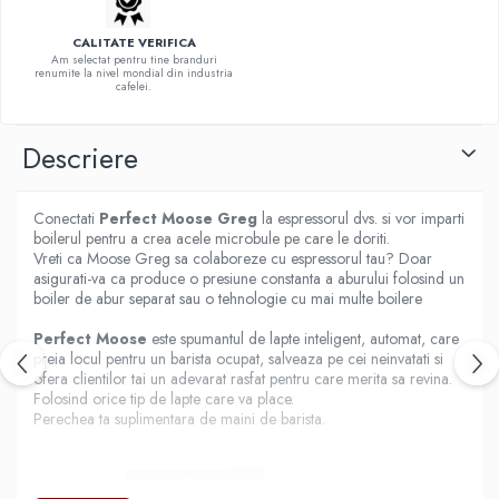
Hario
CALITATE VERIFICA
Heavy
Am selectat pentru tine branduri
renumite la nivel mondial din industria
cafelei.
INKER
KINTO
Descriere
Kinu
La Marzocco
Conectati
Perfect Moose Greg
la espressorul dvs. si vor imparti
Linkbar
boilerul pentru a crea acele microbule pe care le doriti.
Vreti ca Moose Greg sa colaboreze cu espressorul tau? Doar
Mahlkonig
asigurati-va ca produce o presiune constanta a aburului folosind un
boiler de abur separat sau o tehnologie cu mai multe boilere
Meraki
Minor Figures
Perfect Moose
este spumantul de lapte inteligent, automat, care
preia locul pentru un barista ocupat, salveaza pe cei neinvatati si
Moccamaster
ofera clientilor tai un adevarat rasfat pentru care merita sa revina.
Folosind orice tip de lapte care va place.
Motta
Perechea ta suplimentara de maini de barista.
Mr.Cafe
Nuova Ricambi