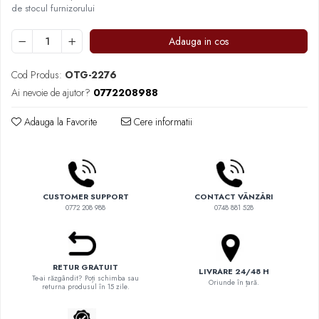
Comandante
de stocul furnizorului
Compak
Adauga in cos
Dalla Corte
Delonghi
Cod Produs:
OTG-2276
Ai nevoie de ajutor?
0772208988
Dr. Coffee
E&B LAB
Adauga la Favorite
Cere informatii
EDO
Espro
Eureka
CUSTOMER SUPPORT
CONTACT VÂNZĂRI
Eversys
0772 208 988
0748 881 528
Everpure
Finum
RETUR GRATUIT
Fiorenzato
LIVRARE 24/48 H
Te-ai răzgândit? Poți schimba sau
Oriunde în țară.
returna produsul în 15 zile.
Forever
Hard Beans Coffee Roasters