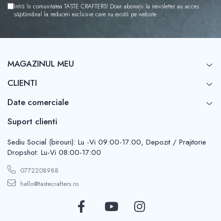
Intră în comunitatea TASTE CRAFTERS! Doar abonații la newsletter au acces
săptămânal la reduceri exclusive care nu există pe website.
MAGAZINUL MEU
CLIENTI
Date comerciale
Suport clienti
Sediu Social (birouri): Lu -Vi 09:00-17:00, Depozit / Prajitorie
Dropshot: Lu-Vi 08:00-17:00
0772208988
hello@tastecrafters.ro