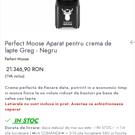
Fara zahar
Cleaning
Bialetti
Fructe
Cupping
Bravilor
Iced Tea
Limonada
Filtre Hartie
Brewista
Ceai
Dozare
Bunn
Frappé
Perfect Moose Aparat pentru crema de
Termometru
BWT
lapte Greg - Negru
Ciocolata calda
Cutite de macinare
Cafea de Specialitate
Perfect Moose
Lapte alternativ
Pahare termoizolante
Cafelat
21.346,90 RON
Superfood Latte
Sticle refolosibile
Cafetto
(TVA inclus)
Accesorii ceai
Traiste
Cafflano
Crema perfecta de fiecare data, potrivit in a economisi timp
Chai Latte
Tricouri
Caye
si munca fizica la un volum ridicat de bauturi pe baza de
cafea sau lapte.
Ceramica
Latierele nu sunt incluse in pret. Acestea se achizitioneaza
Chemex
separat
Cinoart
IN STOC
Durata de livrare:
daca statusul de mai sus este: ✅IN STOC✅ = 1-4
Circular&Co. ⚡ NEW
zile lucratoare | ➡️LA COMANDA⬅️ = 3-15 zile lucratoare SAU in functie