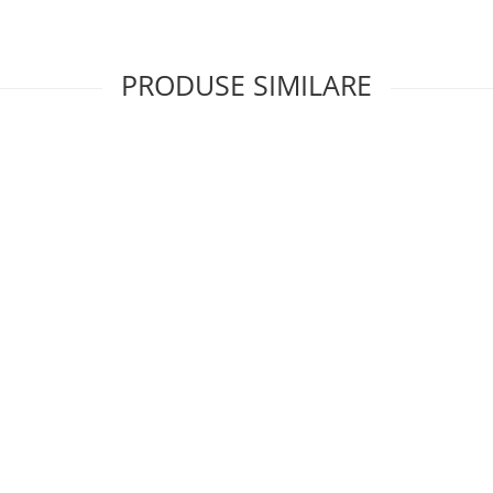
cării de tip punct, puteți regla în
PRODUSE SIMILARE
e dimensiune a particulelor
pentru presa franceză, dripper
 portafiltru cu sita
asnire mai precisa, pe care
tnut C2 Titan