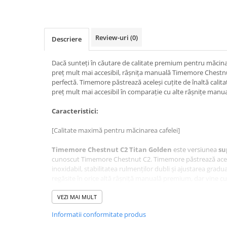
Ceai
Frappé
Ciocolata calda
Review-uri
(0)
Descriere
Lapte alternativ
Dacă sunteți în căutare de calitate premium pentru măcinar
Superfood Latte
preț mult mai accesibil, râșnița manuală Timemore Chestnu
perfectă. Timemore păstrează aceleși cuțite de înaltă calita
Accesorii ceai
preț mult mai accesibil în comparație cu alte râșnițe man
Chai Latte
Caracteristici:
Aparatura cafea
Espressoare
[Calitate maximă pentru măcinarea cafelei]
Espressoare Manuale Profesionale
Timemore Chestnut C2 Titan Golden
este versiunea
su
Espressoare Manuale Home/Office
cunoscut Timemore Chestnut C2. Timemore păstrează acel
inoxidabil, stabilitatea rulmenților dubli și ajustarea grad
Espressoare Automate Office
regăsite în orice altă râșniță manuală premium, dar vine cu
Espressoare Automate Home
interiorul polizorului sunt acoperite cu un strat de titan, 
Prepararea cafelei
decât bavurile standard din oțel. Astfel, se menține capacit
VEZI MAI MULT
durata de viață a polizorului, permițând râșniței Chestnut C
Cafetiere
Informatii conformitate produs
măcinarea espresso.
Aeropress