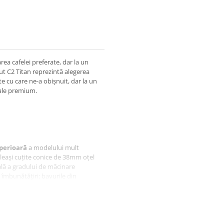
ea cafelei preferate, dar la un
t C2 Titan reprezintă alegerea
te cu care ne-a obișnuit, dar la un
uale premium.
perioară
a modelului mult
eași cuțite conice de 38mm oțel
uală a gradului de măcinare
 îmbunătățiri: bavurile din
acestea păstrându-se mai ascuțite
atea de tăiere și se extinde
2 Titan să taie fin pentru