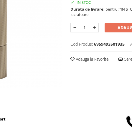
IN STOC
Durata de livrare:
pentru: "IN STO
lucratoare
ADAUG
Cod Produs:
6959493501935
Adauga la Favorite
Cere 
ort