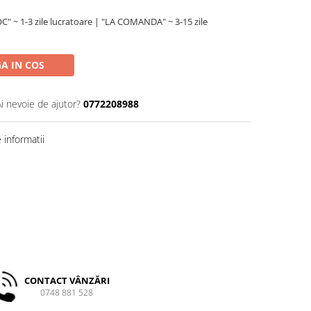
C" ~ 1-3 zile lucratoare | "LA COMANDA" ~ 3-15 zile
A IN COS
Ai nevoie de ajutor?
0772208988
informatii
CONTACT VÂNZĂRI
0748 881 528