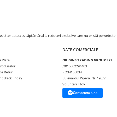
n
letter au acces săptămânal la reduceri exclusive care nu există pe website.
DATE COMERCIALE
 Plata
ORIGINS TRADING GROUP SRL
Produselor
J2015002294403
de Retur
RO34155034
t Black Friday
Bulevardul Pipera, Nr. 198/7
Voluntari, Ilfov
Contacteaza-ne