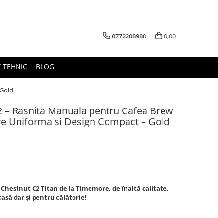
0772208988
0,00
 TEHNIC
BLOG
 Gold
 – Rasnita Manuala pentru Cafea Brew
re Uniforma si Design Compact – Gold
Chestnut C2 Titan de la Timemore, de înaltă calitate,
asă dar și pentru călătorie!