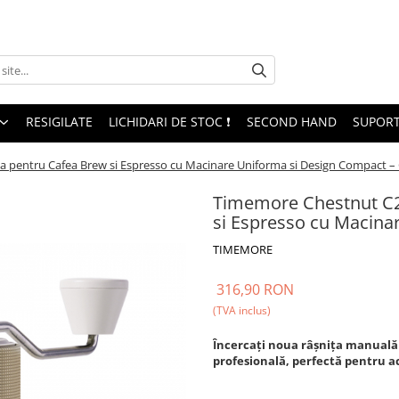
RESIGILATE
LICHIDARI DE STOC ❗
SECOND HAND
SUPORT
 pentru Cafea Brew si Espresso cu Macinare Uniforma si Design Compact –
Timemore Chestnut C2
si Espresso cu Macina
TIMEMORE
316,90 RON
(TVA inclus)
Încercați noua râșnița manuală 
profesională, perfectă pentru ac