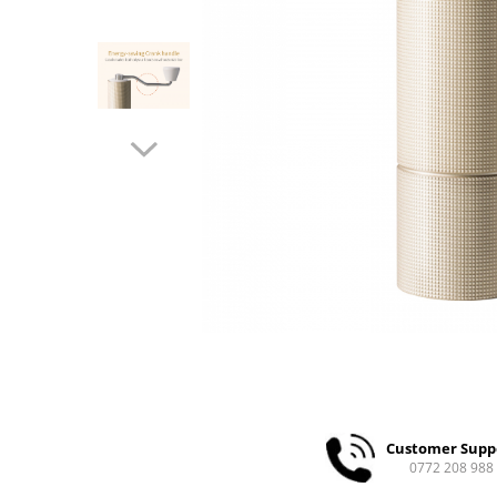
Ceai
Ceaiuri de specialitate
Verde
Rooibos
Plante
Negru
Matcha
Alb
Zahar
Siropuri
Botanice
Clasice
Creative
Fara zahar
Fructe
Customer Supp
Iced Tea
0772 208 988
Limonada