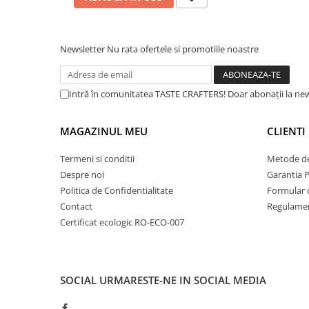
Material Cuțite:
Oțel Inoxidabil acoperite cu Tita
Dripper
Tip Cuțite:
Conice
Tamper
Diametru Cuțite:
38 mm
Newsletter
Nu rata ofertele si promotiile noastre
Rinser
Cantar
Knock-box
Intră în comunitatea TASTE CRAFTERS! Doar abonații la news
Latiere
MAGAZINUL MEU
CLIENTI
Accesorii sirop
Cești pentru cafea
Termeni si conditii
Metode de
Despre noi
Garantia 
Distribuitor / Nivelator
Politica de Confidentialitate
Formular 
Tamping - Statie de tampare
Contact
Regulamen
Timer
Certificat ecologic RO-ECO-007
Server
Cleaning
SOCIAL
URMARESTE-NE IN SOCIAL MEDIA
Cupping
Filtre Hartie