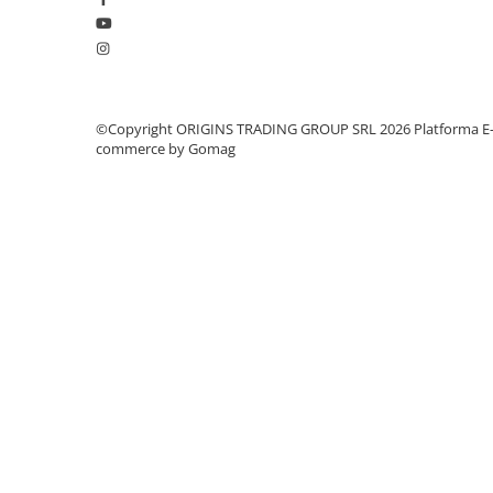
Dozare
Termometru
Cutite de macinare
©Copyright ORIGINS TRADING GROUP SRL 2026
Platforma E
Pahare termoizolante
commerce by Gomag
Sticle refolosibile
Traiste
Tricouri
Brands
Acaia
Gemilai
AeroPress
Almar
Amokka
Anfim