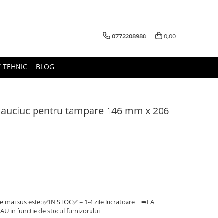
0772208988
0,00
 TEHNIC
BLOG
auciuc pentru tampare 146 mm x 206
e mai sus este: ✅IN STOC✅ = 1-4 zile lucratoare | ➡️LA
U in functie de stocul furnizorului