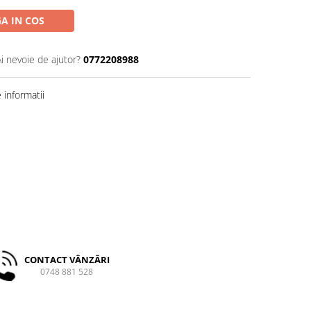
A IN COS
Ai nevoie de ajutor?
0772208988
informatii
CONTACT VÂNZĂRI
0748 881 528