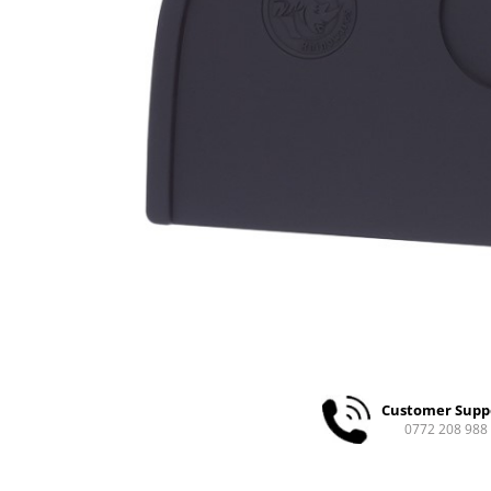
Ceai
Ceaiuri de specialitate
Verde
Rooibos
Plante
Negru
Matcha
Alb
Zahar
Siropuri
Botanice
Clasice
Creative
Fara zahar
Customer Supp
Fructe
0772 208 988
Iced Tea
Limonada