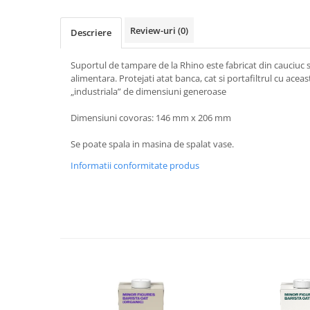
Ceai
Frappé
Review-uri
(0)
Descriere
Ciocolata calda
Suportul de tampare de la Rhino este fabricat din cauciuc sil
Lapte alternativ
alimentara. Protejati atat banca, cat si portafiltrul cu acea
„industriala” de dimensiuni generoase
Superfood Latte
Accesorii ceai
Dimensiuni covoras: 146 mm x 206 mm
Chai Latte
Se poate spala in masina de spalat vase.
Aparatura cafea
Informatii conformitate produs
Espressoare
Espressoare Manuale Profesionale
Espressoare Manuale Home/Office
Espressoare Automate Office
Espressoare Automate Home
Prepararea cafelei
Cafetiere
Aeropress