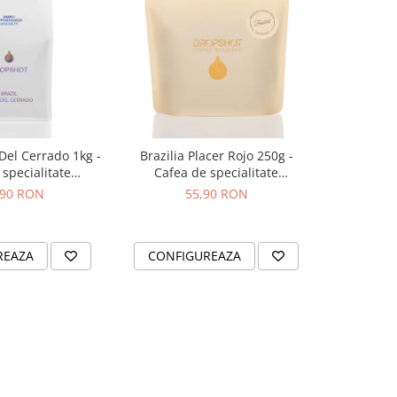
 Del Cerrado 1kg -
Brazilia Placer Rojo 250g -
Bombon Bl
specialitate
Cafea de specialitate
specia
OPSHOT
DROPSHOT
,90 RON
55,90 RON
2
REAZA
CONFIGUREAZA
CONFI