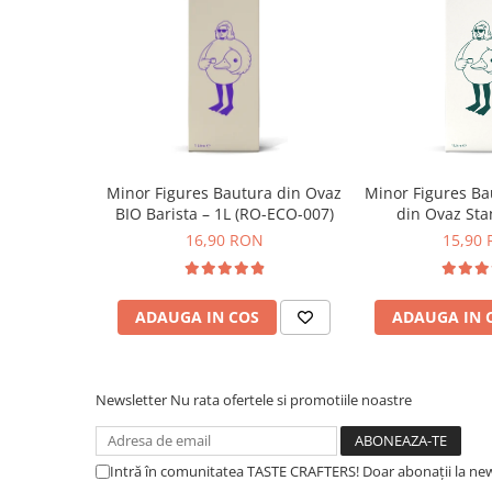
Syphon
Presa franceza
Aparate brewing
Cold Brew
Aparate automate pentru lapte
Filtrare apa
Minor Figures Bautura din Ovaz
Minor Figures Ba
BWT
BIO Barista – 1L (RO-ECO-007)
din Ovaz Sta
Fluux
16,90 RON
15,90
Rasnite Cafea
Rasnite Electrice
ADAUGA IN COS
ADAUGA IN 
Profesionale
Domestice
Domestice Prosumer
Newsletter
Nu rata ofertele si promotiile noastre
Single Dose
Rasnite Manuale
Intră în comunitatea TASTE CRAFTERS! Doar abonații la news
Accesorii Bar