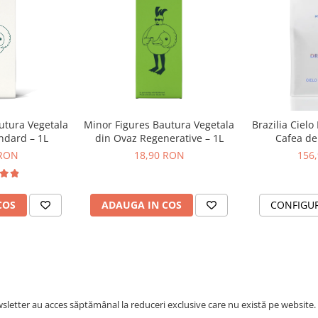
utura Vegetala
Minor Figures Bautura Vegetala
Brazilia Cielo
ndard – 1L
din Ovaz Regenerative – 1L
Cafea de 
DR
 RON
18,90 RON
156
COS
ADAUGA IN COS
CONFIGU
letter au acces săptămânal la reduceri exclusive care nu există pe website.