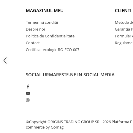
Dripper
MAGAZINUL MEU
CLIENTI
Tamper
Rinser
Termeni si conditii
Metode de
Despre noi
Garantia 
Cantar
Politica de Confidentialitate
Formular 
Knock-box
Contact
Regulamen
Latiere
Certificat ecologic RO-ECO-007
Accesorii sirop
Cești pentru cafea
SOCIAL
URMARESTE-NE IN SOCIAL MEDIA
Distribuitor / Nivelator
Tamping - Statie de tampare
Timer
Server
Cleaning
©Copyright ORIGINS TRADING GROUP SRL 2026
Platforma E
Cupping
commerce by Gomag
Filtre Hartie