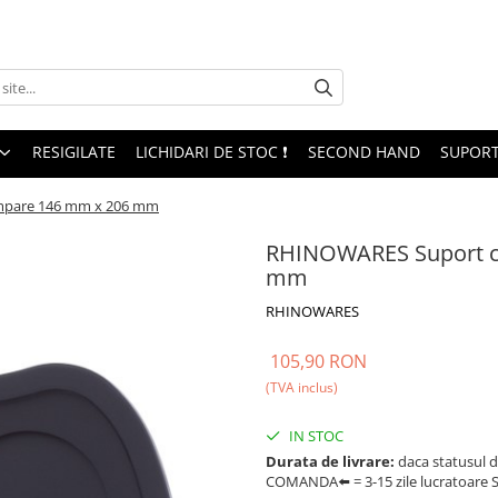
RESIGILATE
LICHIDARI DE STOC ❗
SECOND HAND
SUPORT
mpare 146 mm x 206 mm
RHINOWARES Suport c
mm
RHINOWARES
105,90 RON
(TVA inclus)
IN STOC
Durata de livrare:
daca statusul d
COMANDA⬅️ = 3-15 zile lucratoare SA