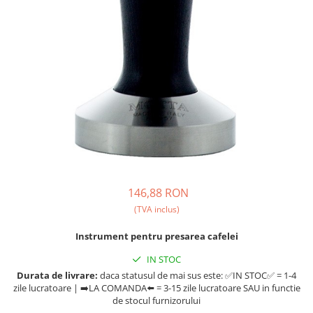
Fara zahar
Cleaning
Bialetti
Fructe
Cupping
Bravilor
Iced Tea
Limonada
Filtre Hartie
Brewista
Ceai
Dozare
Bunn
Frappé
Termometru
BWT
Ciocolata calda
Cutite de macinare
Cafea de Specialitate
Lapte alternativ
Pahare termoizolante
Cafelat
Superfood Latte
Sticle refolosibile
Cafetto
Accesorii ceai
Traiste
Cafflano
146,88 RON
Chai Latte
Tricouri
Caye
(TVA inclus)
Ceramica
Instrument pentru presarea cafelei
Chemex
IN STOC
Cinoart
Durata de livrare:
daca statusul de mai sus este: ✅IN STOC✅ = 1-4
zile lucratoare | ➡️LA COMANDA⬅️ = 3-15 zile lucratoare SAU in functie
Circular&Co. ⚡ NEW
de stocul furnizorului