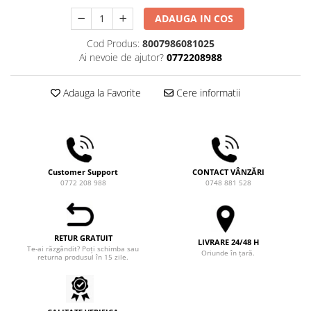
Comandante
ADAUGA IN COS
Compak
Cod Produs:
8007986081025
Dalla Corte
Ai nevoie de ajutor?
0772208988
Delonghi
Dr. Coffee
Adauga la Favorite
Cere informatii
E&B LAB
EDO
Espro
Customer Support
CONTACT VÂNZĂRI
Eureka
0772 208 988
0748 881 528
Eversys
Everpure
RETUR GRATUIT
Finum
LIVRARE 24/48 H
Te-ai răzgândit? Poți schimba sau
Oriunde în țară.
returna produsul în 15 zile.
Fiorenzato
Forever
Hard Beans Coffee Roasters