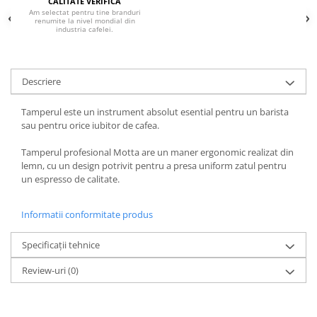
CALITATE VERIFICA
Am selectat pentru tine branduri
Hario
renumite la nivel mondial din
industria cafelei.
Heavy
INKER
Descriere
KINTO
Kinu
Tamperul este un instrument absolut esential pentru un barista
sau pentru orice iubitor de cafea.
La Marzocco
Linkbar
Tamperul profesional Motta are un maner ergonomic realizat din
lemn, cu un design potrivit pentru a presa uniform zatul pentru
Mahlkonig
un espresso de calitate.
Meraki
Minor Figures
Informatii conformitate produs
Moccamaster
Specificații tehnice
Motta
Review-uri
(0)
Mr.Cafe
Nuova Ricambi