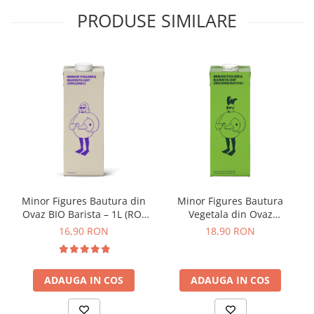
Origami
PRODUSE SIMILARE
Pallo
Perfect Moose
Puqpress
QuinSpin
RHINOWARES
Rocket
Scanomat
Solaris
Minor Figures Bautura din
Minor Figures Bautura
Soy
Ovaz BIO Barista – 1L (RO-
Vegetala din Ovaz
Stone Espresso
ECO-007)
Regenerative – 1L
16,90 RON
18,90 RON
Studio Barista
Sweet Revolution
ADAUGA IN COS
ADAUGA IN COS
Sweetbird
TIAMO