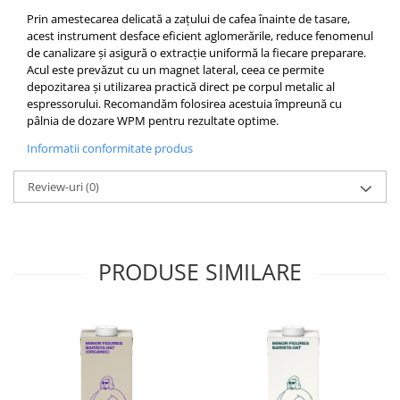
Pallo
Prin amestecarea delicată a zațului de cafea înainte de tasare,
acest instrument desface eficient aglomerările, reduce fenomenul
Perfect Moose
de canalizare și asigură o extracție uniformă la fiecare preparare.
Puqpress
Acul este prevăzut cu un magnet lateral, ceea ce permite
depozitarea și utilizarea practică direct pe corpul metalic al
QuinSpin
espressorului. Recomandăm folosirea acestuia împreună cu
RHINOWARES
pâlnia de dozare WPM pentru rezultate optime.
Rocket
Informatii conformitate produs
Scanomat
Review-uri
(0)
Solaris
Soy
Stone Espresso
PRODUSE SIMILARE
Studio Barista
Sweet Revolution
Sweetbird
TIAMO
Timemore