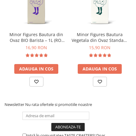
74
Toddy
TONE
Minor Figures Bautura din
Minor Figures Bautura
Ubermilk
Ovaz BIO Barista – 1L (RO-
Vegetala din Ovaz Standard
Wilfa
ECO-007)
– 1L
16,90 RON
15,90 RON
Zuma
ADAUGA IN COS
ADAUGA IN COS
Newsletter
Nu rata ofertele si promotiile noastre
Intră în comunitatea TASTE CRAFTERS! Doar