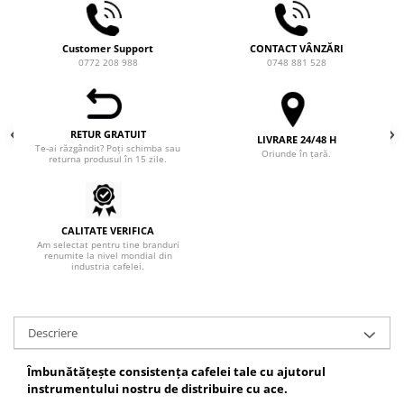
Heavy
INKER
Customer Support
CONTACT VÂNZĂRI
0772 208 988
0748 881 528
KINTO
Kinu
La Marzocco
RETUR GRATUIT
LIVRARE 24/48 H
Te-ai răzgândit? Poți schimba sau
Oriunde în țară.
returna produsul în 15 zile.
Linkbar
Mahlkonig
Meraki
CALITATE VERIFICA
Minor Figures
Am selectat pentru tine branduri
renumite la nivel mondial din
industria cafelei.
Moccamaster
Motta
Mr.Cafe
Descriere
Nuova Ricambi
Îmbunătățește consistența cafelei tale cu ajutorul
Origami
instrumentului nostru de distribuire cu ace.