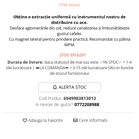
Compak
(TVA inclus)
Dalla Corte
Obține o extracție uniformă cu instrumentul nostru de
Delonghi
distribuire cu ace.
Desface aglomerările din zaț, reduce canalizarea și îmbunătățește
Dr. Coffee
gustul cafelei.
Cu magnet lateral pentru prindere practică. Recomandat cu pâlnia
E&B LAB
WPM.
EDO
STOC EPUIZAT
Espro
Durata de livrare:
daca statusul de mai sus este: ✅IN STOC✅ = 1-4
zile lucratoare | ➡️LA COMANDA⬅️ = 3-15 zile lucratoare SAU in functie
Eureka
de stocul furnizorului
Eversys
ALERTA STOC
Everpure
Cod Produs:
6949983813013
Finum
Ai nevoie de ajutor?
0772208988
Fiorenzato
Forever
Adauga la Favorite
Cere informatii
Hard Beans Coffee Roasters
Hario