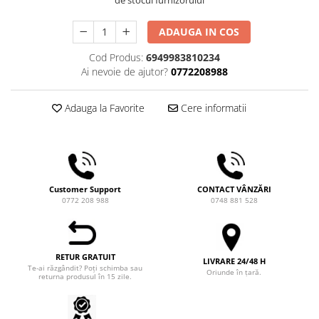
de stocul furnizorului
Ceai
Frappé
ADAUGA IN COS
Ciocolata calda
Cod Produs:
6949983810234
Ai nevoie de ajutor?
0772208988
Lapte alternativ
Superfood Latte
Adauga la Favorite
Cere informatii
Accesorii ceai
Chai Latte
Aparatura cafea
Espressoare
Customer Support
CONTACT VÂNZĂRI
Espressoare Manuale Profesionale
0772 208 988
0748 881 528
Espressoare Manuale Home/Office
Espressoare Automate Office
Espressoare Automate Home
RETUR GRATUIT
LIVRARE 24/48 H
Te-ai răzgândit? Poți schimba sau
Oriunde în țară.
Prepararea cafelei
returna produsul în 15 zile.
Cafetiere
Aeropress