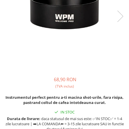
Ceai
Ceaiuri de specialitate
Verde
Rooibos
Plante
Negru
Matcha
Alb
Zahar
Siropuri
68,90 RON
Botanice
(TVA inclus)
Clasice
Creative
Instrumentul perfect pentru a-ti macina shot-urile, fara risipa,
Fara zahar
pastrand coltul de cafea intotdeauna curat.
Fructe
IN STOC
Iced Tea
Durata de livrare:
daca statusul de mai sus este: ✅IN STOC✅ = 1-4
zile lucratoare | ➡️LA COMANDA⬅️ = 3-15 zile lucratoare SAU in functie
Limonada