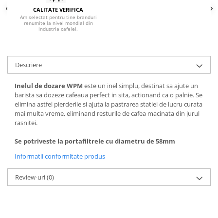
CALITATE VERIFICA
Syphon
Am selectat pentru tine branduri
Presa franceza
renumite la nivel mondial din
industria cafelei.
Aparate brewing
Cold Brew
Aparate automate pentru lapte
Descriere
Filtrare apa
Inelul de dozare WPM
este un inel simplu, destinat sa ajute un
BWT
barista sa dozeze cafeaua perfect in sita, actionand ca o palnie. Se
Fluux
elimina astfel pierderile si ajuta la pastrarea statiei de lucru curata
mai multa vreme, eliminand resturile de cafea macinata din jurul
Rasnite Cafea
rasnitei.
Rasnite Electrice
Se potriveste la portafiltrele cu diametru de 58mm
Profesionale
Informatii conformitate produs
Domestice
Domestice Prosumer
Review-uri
(0)
Single Dose
Rasnite Manuale
Accesorii Bar