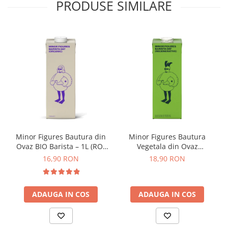
PRODUSE SIMILARE
Dripper
Tamper
Rinser
Cantar
Knock-box
Latiere
Accesorii sirop
Cești pentru cafea
Distribuitor / Nivelator
Minor Figures Bautura din
Minor Figures Bautura
Ovaz BIO Barista – 1L (RO-
Vegetala din Ovaz
Tamping - Statie de tampare
ECO-007)
Regenerative – 1L
16,90 RON
18,90 RON
Timer
Server
ADAUGA IN COS
ADAUGA IN COS
Cleaning
Cupping
Filtre Hartie