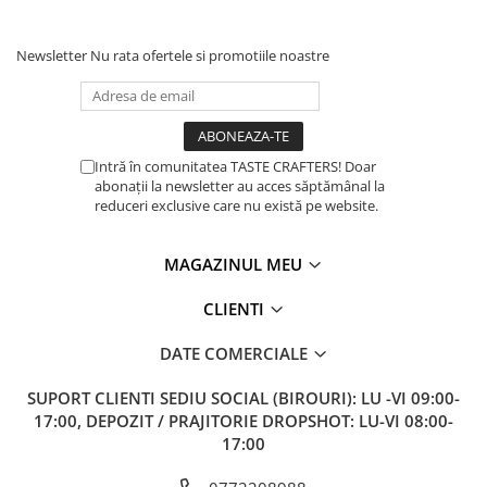
Dozare
Newsletter
Nu rata ofertele si promotiile noastre
Termometru
Cutite de macinare
Pahare termoizolante
Sticle refolosibile
Intră în comunitatea TASTE CRAFTERS! Doar
abonații la newsletter au acces săptămânal la
Traiste
reduceri exclusive care nu există pe website.
Tricouri
MAGAZINUL MEU
Brands
Acaia
CLIENTI
Gemilai
DATE COMERCIALE
AeroPress
Almar
SUPORT CLIENTI
SEDIU SOCIAL (BIROURI): LU -VI 09:00-
17:00, DEPOZIT / PRAJITORIE DROPSHOT: LU-VI 08:00-
Amokka
17:00
Anfim