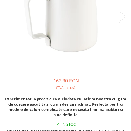
Fara zahar
Cleaning
Bialetti
Fructe
Cupping
Bravilor
Iced Tea
Limonada
Filtre Hartie
Brewista
Ceai
Dozare
Bunn
Frappé
Termometru
BWT
Ciocolata calda
Cutite de macinare
Cafea de Specialitate
Lapte alternativ
Pahare termoizolante
Cafelat
Superfood Latte
Sticle refolosibile
Cafetto
Accesorii ceai
Traiste
Cafflano
162,90 RON
Chai Latte
Tricouri
Caye
(TVA inclus)
Ceramica
Experimentati o precizie ca niciodata cu latiera noastra cu gura
de curgere ascutita si cu un design inclinat. Perfecta pentru
Chemex
modele de valuri complicate care necesita linii mai subtiri si
bine definite
Cinoart
Circular&Co. ⚡ NEW
IN STOC