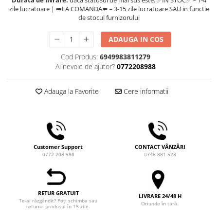
Durata de livrare:
daca statusul de mai sus este: ✅IN STOC✅ = 1-4
Comandante
zile lucratoare | ➡️LA COMANDA⬅️ = 3-15 zile lucratoare SAU in functie
de stocul furnizorului
Compak
Dalla Corte
ADAUGA IN COS
Delonghi
Cod Produs:
6949983811279
Dr. Coffee
Ai nevoie de ajutor?
0772208988
E&B LAB
Adauga la Favorite
Cere informatii
EDO
Espro
Eureka
Eversys
Customer Support
CONTACT VÂNZĂRI
Everpure
0772 208 988
0748 881 528
Finum
Fiorenzato
RETUR GRATUIT
LIVRARE 24/48 H
Forever
Te-ai răzgândit? Poți schimba sau
Oriunde în țară.
returna produsul în 15 zile.
Hard Beans Coffee Roasters