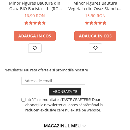
Minor Figures Bautura din
Minor Figures Bautura
Timemore
Ovaz BIO Barista – 1L (RO-
Vegetala din Ovaz Standard
->
Fabricat din otel inoxidabil 304 18/8 de calitate
ECO-007)
– 1L
superioara pentru durabilitate, garantand performata de
16,90 RON
15,90 RON
74
lunga durata. Interior neacoperit, sigur pentru alimente
Toddy
TONE
ADAUGA IN COS
ADAUGA IN COS
Ubermilk
Wilfa
Zuma
Newsletter
Nu rata ofertele si promotiile noastre
Culorile produselor reale pot aparea usor diferite de cele din
Intră în comunitatea TASTE CRAFTERS! Doar
fotografiile produsului. Acest lucru se datoreaza diferitelor setari
abonații la newsletter au acces săptămânal la
ale monitoarelor. Fiecare monitor sau afisaj mobil are o
reduceri exclusive care nu există pe website.
capacitate diferita de a afisa culori si fiecare persoana poate
vedea aceste culori în mod diferit. In plus, conditiile de iluminare
din momentul in care a fost facuta fotografia pot afecta si
MAGAZINUL MEU
culoarea unei imagini.