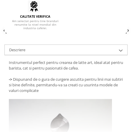
Hario
Heavy
CALITATE VERIFICA
Am selectat pentru tine branduri
renumite la nivel mondial din
INKER
industria cafelei.
KINTO
Kinu
Descriere
La Marzocco
Linkbar
Instrumentul perfect pentru crearea de latte art, ideal atat pentru
barista, cat si pentru pasionatii de cafea.
Mahlkonig
->
Dispunand de o gura de curgere ascutita pentru linii mai subtiri
Meraki
si bine definite, permitandu-va sa creati cu usurinta modele de
Minor Figures
valuri complicate
Moccamaster
Motta
Mr.Cafe
Nuova Ricambi