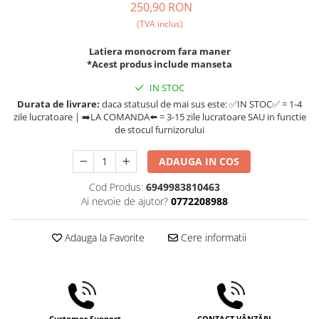
250,90 RON
Ceai
(TVA inclus)
Frappé
Ciocolata calda
Latiera monocrom fara maner
*Acest produs include manseta
Lapte alternativ
IN STOC
Superfood Latte
Durata de livrare:
daca statusul de mai sus este: ✅IN STOC✅ = 1-4
Accesorii ceai
zile lucratoare | ➡️LA COMANDA⬅️ = 3-15 zile lucratoare SAU in functie
de stocul furnizorului
Chai Latte
Aparatura cafea
ADAUGA IN COS
Espressoare
Cod Produs:
6949983810463
Ai nevoie de ajutor?
0772208988
Espressoare Manuale Profesionale
Espressoare Manuale Home/Office
Adauga la Favorite
Cere informatii
Espressoare Automate Office
Espressoare Automate Home
Prepararea cafelei
Cafetiere
Aeropress
Customer Support
CONTACT VÂNZĂRI