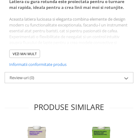
Latiera cu gura rotunda este proiectata pentru o turnare
Dripper
mai rapida, ideala pentru a crea linii mai moi si rotunjite.
Tamper
Aceasta latiera lucioasa si eleganta combina elemente de design
Rinser
modern cu functionalitate exceptionala, facandu-l un instrument
esential atat pentru baristi, cat si pentru pasionatii de cafea.
Cantar
Experimentati o flexibilitate de neegalat si un control intuitiv
Knock-box
asupra fluxului de lapte pentru a crea modele convective si
precise.
Latiere
VEZI MAI MULT
Experimentati diferenta:
Accesorii sirop
Informatii conformitate produs
Cești pentru cafea
-> Gura rotunda: Pregatiti-va sa creati modele indraznete,
dramatice si turnati cu o precizie fulgeratoare.
Review-uri
(0)
Distribuitor / Nivelator
Gura noastra rotunda este proiectata special pentru a oferi
Tamping - Statie de tampare
modele indraznete si contrastante de latte art si pentru a asigura
turnari rapide. Cel mai bun pentru lalele, inimioare si stiluri de
Timer
turnare rapida
PRODUSE SIMILARE
Server
Cleaning
Cupping
Filtre Hartie