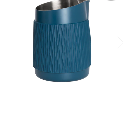
Ceai
Ceaiuri de specialitate
Verde
Rooibos
Plante
Negru
Matcha
Alb
Zahar
Siropuri
Botanice
Clasice
Creative
Fara zahar
Fructe
Iced Tea
Limonada