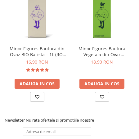
Dozare
Termometru
Cutite de macinare
Pahare termoizolante
Sticle refolosibile
Minor Figures Bautura din
Minor Figures Bautura
Ovaz BIO Barista – 1L (RO-
Vegetala din Ovaz
Traiste
ECO-007)
Regenerative – 1L
16,90 RON
18,90 RON
Tricouri
Brands
ADAUGA IN COS
ADAUGA IN COS
Acaia
Gemilai
AeroPress
Almar
Newsletter
Nu rata ofertele si promotiile noastre
Amokka
Anfim