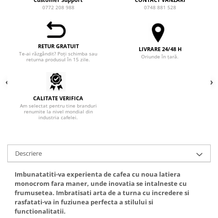
0772 208 988
0748 881 528
Syphon
Presa franceza
Aparate brewing
RETUR GRATUIT
Cold Brew
LIVRARE 24/48 H
Te-ai răzgândit? Poți schimba sau
Oriunde în țară.
returna produsul în 15 zile.
Aparate automate pentru lapte
Filtrare apa
BWT
CALITATE VERIFICA
Fluux
Am selectat pentru tine branduri
renumite la nivel mondial din
Rasnite Cafea
industria cafelei.
Rasnite Electrice
Profesionale
Descriere
Domestice
Domestice Prosumer
Imbunatatiti-va experienta de cafea cu noua latiera
Single Dose
monocrom fara maner, unde inovatia se intalneste cu
frumusetea. Imbratisati arta de a turna cu incredere si
Rasnite Manuale
rasfatati-va in fuziunea perfecta a stilului si
Accesorii Bar
functionalitatii.