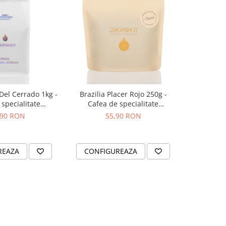
 Del Cerrado 1kg -
Brazilia Placer Rojo 250g -
Zuma Origi
specialitate
Cafea de specialitate
Neagra Pr
OPSHOT
DROPSHOT
Pudra pen
,90 RON
55,90 RON
REAZA
CONFIGUREAZA
ADAUG