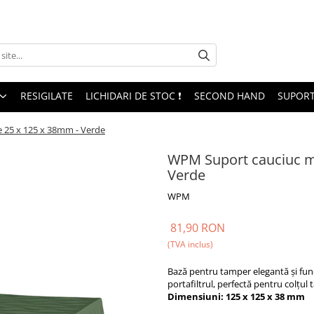
RESIGILATE
LICHIDARI DE STOC ❗
SECOND HAND
SUPORT
 25 x 125 x 38mm - Verde
WPM Suport cauciuc m
Verde
WPM
81,90 RON
(TVA inclus)
Bază pentru tamper elegantă și funcț
portafiltrul, perfectă pentru colțul 
Dimensiuni: 125 x 125 x 38 mm