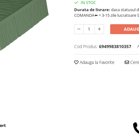
IN STOC
Durata de livrare:
daca statusul d
COMANDA⬅️ = 3-15 zile lucratoare SA
ADAUG
Cod Produs:
6949983810357
Adauga la Favorite
Cere 
ort