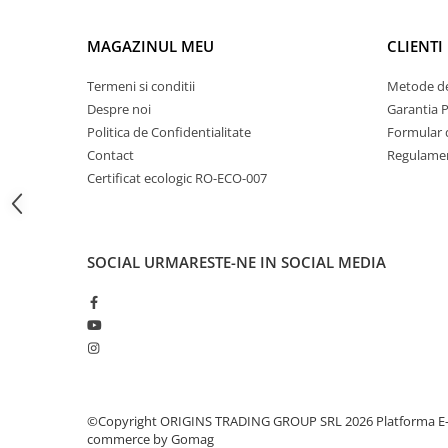
Dripper
Tamper
MAGAZINUL MEU
CLIENTI
Rinser
Termeni si conditii
Metode de
Cantar
Despre noi
Garantia 
Politica de Confidentialitate
Formular 
Knock-box
Contact
Regulamen
Latiere
Certificat ecologic RO-ECO-007
Accesorii sirop
Cești pentru cafea
Distribuitor / Nivelator
SOCIAL
URMARESTE-NE IN SOCIAL MEDIA
Tamping - Statie de tampare
Timer
Server
Cleaning
Cupping
©Copyright ORIGINS TRADING GROUP SRL 2026
Platforma E
commerce by Gomag
Filtre Hartie