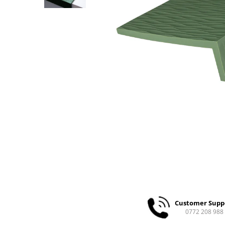
Ceai
Ceaiuri de specialitate
Verde
Rooibos
Plante
Negru
Matcha
Alb
Zahar
Siropuri
Botanice
Clasice
Creative
Fara zahar
Fructe
Customer Supp
Iced Tea
0772 208 988
Limonada