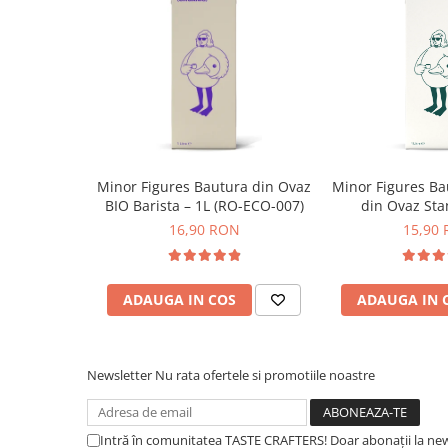
Syphon
Presa franceza
Aparate brewing
Cold Brew
Aparate automate pentru lapte
Filtrare apa
BWT
Minor Figures Bautura din Ovaz
Minor Figures Ba
BIO Barista – 1L (RO-ECO-007)
din Ovaz Sta
Fluux
16,90 RON
15,90
Rasnite Cafea
Rasnite Electrice
Profesionale
ADAUGA IN COS
ADAUGA IN 
Domestice
Domestice Prosumer
Single Dose
Newsletter
Nu rata ofertele si promotiile noastre
Rasnite Manuale
Accesorii Bar
Intră în comunitatea TASTE CRAFTERS! Doar abonații la news