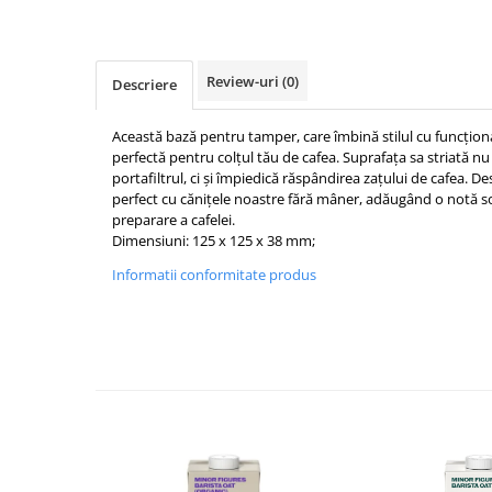
Ceai
Frappé
Ciocolata calda
Review-uri
(0)
Descriere
Lapte alternativ
Această bază pentru tamper, care îmbină stilul cu funcțion
Superfood Latte
perfectă pentru colțul tău de cafea. Suprafața sa striată nu
portafiltrul, ci și împiedică răspândirea zațului de cafea. D
Accesorii ceai
perfect cu cănițele noastre fără mâner, adăugând o notă sof
Chai Latte
preparare a cafelei.
Dimensiuni: 125 x 125 x 38 mm;
Aparatura cafea
Informatii conformitate produs
Espressoare
Espressoare Manuale Profesionale
Espressoare Manuale Home/Office
Espressoare Automate Office
Espressoare Automate Home
Prepararea cafelei
Cafetiere
Aeropress