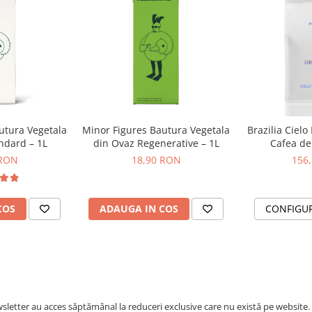
utura Vegetala
Minor Figures Bautura Vegetala
Brazilia Cielo
ndard – 1L
din Ovaz Regenerative – 1L
Cafea de 
DR
 RON
18,90 RON
156
COS
ADAUGA IN COS
CONFIGU
letter au acces săptămânal la reduceri exclusive care nu există pe website.