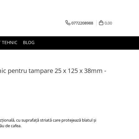
0772208988
0,00
 TEHNIC
BLOG
ic pentru tampare 25 x 125 x 38mm -
ională, cu suprafață striată care protejează blatul și
tău de cafea.