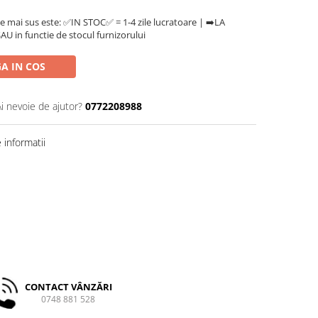
e mai sus este: ✅IN STOC✅ = 1-4 zile lucratoare | ➡️LA
U in functie de stocul furnizorului
A IN COS
Ai nevoie de ajutor?
0772208988
informatii
CONTACT VÂNZĂRI
0748 881 528