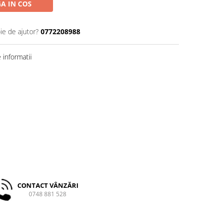
A IN COS
ie de ajutor?
0772208988
informatii
CONTACT VÂNZĂRI
0748 881 528