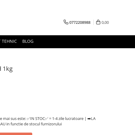
0772208988
0,00
 TEHNIC
BLOG
 1kg
e mai sus este: ✅IN STOC✅ = 1-4 zile lucratoare | ➡️LA
U in functie de stocul furnizorului