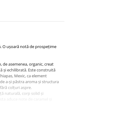
gră. O ușoară notă de prospețime
te, de asemenea, organic, creat
ă și echilibrată. Este construită
Chiapas, Mexic, ca element
 de a-și păstra aroma și structura
fără colțuri aspre.
 naturală, corp solid și
asta aduce note de caramel și
 O contribuție mai mică din alte
e prospețime, menținând însă
tă prăjită, caramel închis și o
eala este bine controlată, astfel
ent de cacao și o greutate