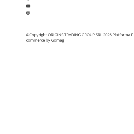
Dozare
Termometru
Cutite de macinare
©Copyright ORIGINS TRADING GROUP SRL 2026
Platforma E
Pahare termoizolante
commerce by Gomag
Sticle refolosibile
Traiste
Tricouri
Brands
Acaia
Gemilai
AeroPress
Almar
Amokka
Anfim