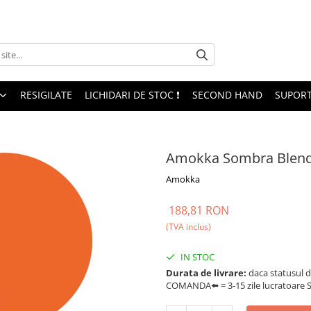
RESIGILATE
LICHIDARI DE STOC ❗
SECOND HAND
SUPORT
Amokka Sombra Blend
Amokka
188,81 RON
(TVA inclus)
IN STOC
Durata de livrare:
daca statusul d
COMANDA⬅️ = 3-15 zile lucratoare SA