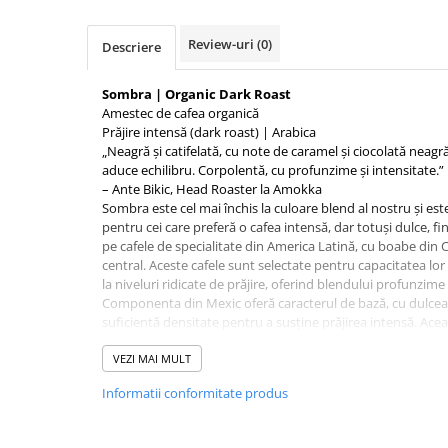
Ceai
Frappé
Review-uri
(0)
Descriere
Ciocolata calda
Sombra | Organic Dark Roast
Lapte alternativ
Amestec de cafea organică
Prăjire intensă (dark roast) | Arabica
Superfood Latte
„Neagră și catifelată, cu note de caramel și ciocolată nea
Accesorii ceai
aduce echilibru. Corpolentă, cu profunzime și intensitate.”
– Ante Bikic, Head Roaster la Amokka
Chai Latte
Sombra este cel mai închis la culoare blend al nostru și es
Aparatura cafea
pentru cei care preferă o cafea intensă, dar totuși dulce, fin
pe cafele de specialitate din America Latină, cu boabe din 
Espressoare
central. Aceste cafele sunt selectate pentru capacitatea lor
Espressoare Manuale Profesionale
la niveluri ridicate de prăjire, oferind blendului profunzime 
Componenta din Mexic oferă caracterul de bază, cu dulceață
Espressoare Manuale Home/Office
suficientă densitate pentru a susține prăjirea intensă. Ace
Espressoare Automate Office
ciocolată care definesc blendul de la început până la final.
origini din America Latină adaugă finețe și un ușor plus d
VEZI MAI MULT
Espressoare Automate Home
accentul pe bogăție și caracter de prăjire.
Prepararea cafelei
Informatii conformitate produs
În ceașcă, Sombra este catifelată și plină, cu note de ciocola
tentă ușor afumată. Aciditatea este foarte scăzută, iar amăr
Cafetiere
încât dulceața rămâne dominantă. Finalul este lung, cu acc
Aeropress