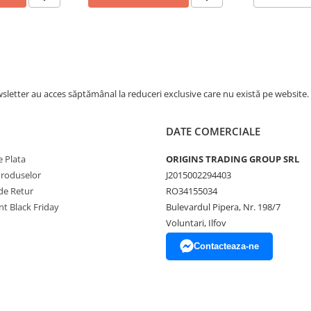
letter au acces săptămânal la reduceri exclusive care nu există pe website.
DATE COMERCIALE
 Plata
ORIGINS TRADING GROUP SRL
Produselor
J2015002294403
de Retur
RO34155034
t Black Friday
Bulevardul Pipera, Nr. 198/7
Voluntari, Ilfov
Contacteaza-ne