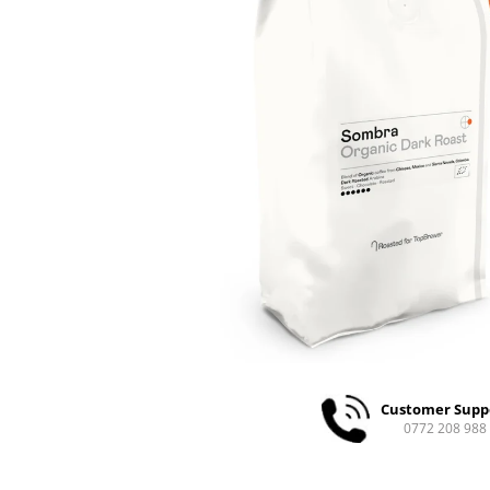
Ceai
Ceaiuri de specialitate
Verde
Rooibos
Plante
Negru
Matcha
Alb
Zahar
Siropuri
Botanice
Clasice
Creative
Fara zahar
Customer Supp
Fructe
0772 208 988
Iced Tea
Limonada