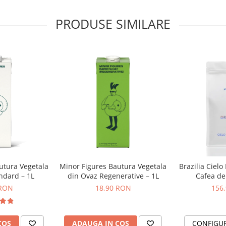
gră puternică sau un espresso
PRODUSE SIMILARE
strându-și structura chiar și în
ște o cafea dark, puternică, dar
satelit în comunități izolate din
miliilor prima conexiune stabilă
 producție cu impact climatic
amul ACORN CO₂, un pas care le
eze venituri viitoare din credite
utura Vegetala
Minor Figures Bautura Vegetala
Brazilia Cielo
ndard – 1L
din Ovaz Regenerative – 1L
Cafea de 
DR
 RON
18,90 RON
156
COS
ADAUGA IN COS
CONFIGU