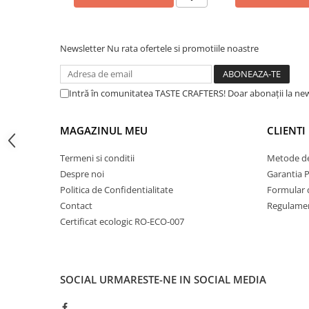
Dripper
Tamper
Newsletter
Nu rata ofertele si promotiile noastre
Rinser
Cantar
Knock-box
Intră în comunitatea TASTE CRAFTERS! Doar abonații la news
Latiere
MAGAZINUL MEU
CLIENTI
Accesorii sirop
Cești pentru cafea
Termeni si conditii
Metode de
Despre noi
Garantia 
Distribuitor / Nivelator
Politica de Confidentialitate
Formular 
Tamping - Statie de tampare
Contact
Regulamen
Timer
Certificat ecologic RO-ECO-007
Server
Cleaning
SOCIAL
URMARESTE-NE IN SOCIAL MEDIA
Cupping
Filtre Hartie