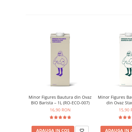
constantă.
Syphon
Sombra este potrivită pentru cei care preferă o cafea nea
intens. În combinație cu lapte devine densă și ciocolatie, pă
Presa franceza
băuturi mai mari. Este o alegere stabilă pentru oricine dore
Aparate brewing
echilibrată și clară.
Cold Brew
Impact la origine
În Mexic, proiectul Connecting Schools a adus internet prin 
Aparate automate pentru lapte
Chiapas, deschizând accesul la învățare online și oferind fa
Filtrare apa
cu lumea exterioară. În Columbia, fermierii avansează spre
BWT
pozitiv prin cartografiere geospațială și intrarea în progr
permite să își măsoare impactul asupra mediului și să acces
Fluux
de carbon.
Rasnite Cafea
Rasnite Electrice
Profesionale
Domestice
Minor Figures Bautura din Ovaz
Minor Figures Ba
BIO Barista – 1L (RO-ECO-007)
din Ovaz Sta
Domestice Prosumer
16,90 RON
15,90
Single Dose
Rasnite Manuale
Accesorii Bar
ADAUGA IN COS
ADAUGA IN 