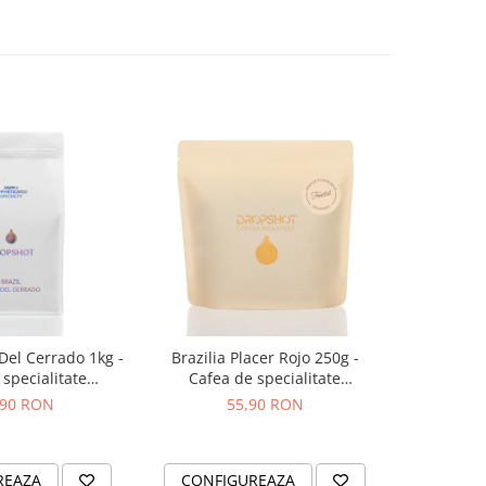
 Del Cerrado 1kg -
Brazilia Placer Rojo 250g -
Bombon Bl
specialitate
Cafea de specialitate
specia
OPSHOT
DROPSHOT
,90 RON
55,90 RON
2
REAZA
CONFIGUREAZA
CONFI