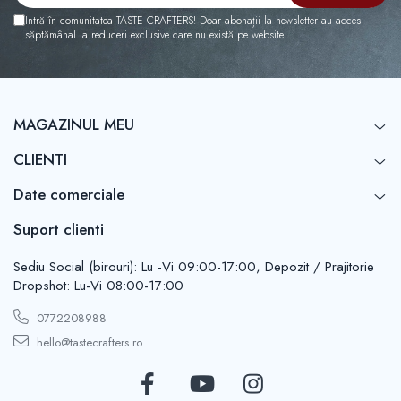
Intră în comunitatea TASTE CRAFTERS! Doar abonații la newsletter au acces
săptămânal la reduceri exclusive care nu există pe website.
MAGAZINUL MEU
CLIENTI
Date comerciale
Suport clienti
Sediu Social (birouri): Lu -Vi 09:00-17:00, Depozit / Prajitorie
Dropshot: Lu-Vi 08:00-17:00
0772208988
hello@tastecrafters.ro