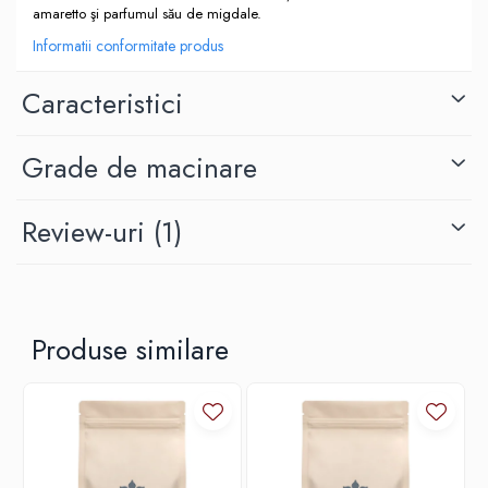
Origami
amaretto şi parfumul său de migdale.
Pallo
Informatii conformitate produs
Perfect Moose
Caracteristici
Puqpress
QuinSpin
Grade de macinare
RHINOWARES
Rocket
Review-uri
(1)
Scanomat
Solaris
Soy
Produse similare
Stone Espresso
Studio Barista
Sweet Revolution
Sweetbird
TIAMO