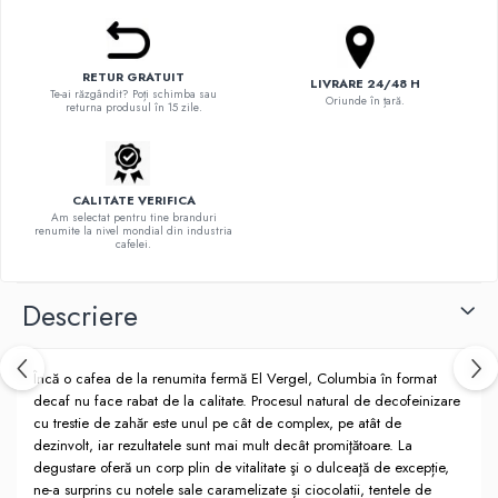
Hario
Heavy
RETUR GRATUIT
LIVRARE 24/48 H
INKER
Te-ai răzgândit? Poți schimba sau
Oriunde în țară.
returna produsul în 15 zile.
KINTO
Kinu
La Marzocco
CALITATE VERIFICA
Am selectat pentru tine branduri
renumite la nivel mondial din industria
Linkbar
cafelei.
Mahlkonig
Meraki
Descriere
Minor Figures
Moccamaster
Încă o cafea de la renumita fermă El Vergel, Columbia în format
decaf nu face rabat de la calitate. Procesul natural de decofeinizare
Motta
cu trestie de zahăr este unul pe cât de complex, pe atât de
Mr.Cafe
dezinvolt, iar rezultatele sunt mai mult decât promiţătoare. La
degustare oferă un corp plin de vitalitate şi o dulceaţă de excepție,
Nuova Ricambi
ne-a surprins cu notele sale caramelizate și ciocolatii, tentele de