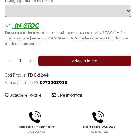
❗ Alege gradul de măcinare
Comandante
Compak
Dalla Corte
IN STOC
Delonghi
Durata de livrare:
daca statusul de mai sus este: ✅IN STOC✅ = 1-4
zile lucratoare | ➡️LA COMANDA⬅️ = 3-15 zile lucratoare SAU in functie
Dr. Coffee
de stocul furnizorului
E&B LAB
EDO
Adauga in cos
Espro
Cod Produs:
FDC-2244
Eureka
Ai nevoie de ajutor?
0772208988
Eversys
Adauga la Favorite
Cere informatii
Everpure
Finum
Fiorenzato
Forever
CUSTOMER SUPPORT
CONTACT VÂNZĂRI
0772 208 988
0748 881 528
Hard Beans Coffee Roasters