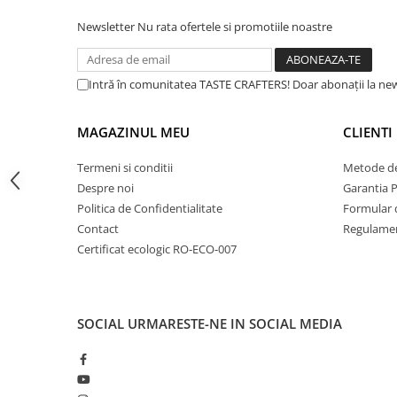
Dripper
Newsletter
Nu rata ofertele si promotiile noastre
Tamper
Rinser
Intră în comunitatea TASTE CRAFTERS! Doar abonații la news
Cantar
Knock-box
MAGAZINUL MEU
CLIENTI
Latiere
Termeni si conditii
Metode de
Accesorii sirop
Despre noi
Garantia 
Cești pentru cafea
Politica de Confidentialitate
Formular 
Distribuitor / Nivelator
Contact
Regulamen
Certificat ecologic RO-ECO-007
Tamping - Statie de tampare
Timer
Server
SOCIAL
URMARESTE-NE IN SOCIAL MEDIA
Cleaning
Cupping
Filtre Hartie