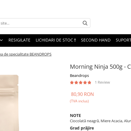
RESIGILATE
LICHIDARI DE STOC ❗
SECOND HAND
SUPORT
fea de specialitate BEANDROPS
Morning Ninja 500g - 
Beandrops
1 Review
80,90 RON
(TVA inclus)
NOTE
Ciocolată neagră, Miere Acacia, Al
Grad prăjire