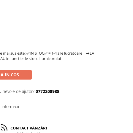
e mai sus este: ✅IN STOC✅ = 1-4 zile lucratoare | ➡️LA
U in functie de stocul furnizorului
A IN COS
Ai nevoie de ajutor?
0772208988
informatii
CONTACT VÂNZĂRI