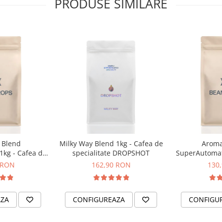
PRODUSE SIMILARE
 Blend
Milky Way Blend 1kg - Cafea de
Aroma
1kg - Cafea de
specialitate DROPSHOT
SuperAutomati
ntru espressor
specialitate 
 RON
162,90 RON
130
EANDROPS
automat
AZA
CONFIGUREAZA
CONFIGU