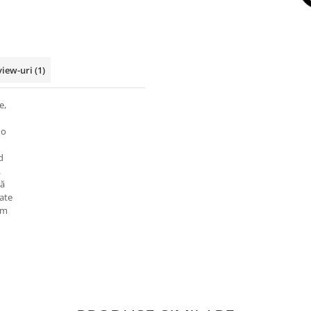
view-uri
(1)
e,
 o
d
.
ță
ate
im