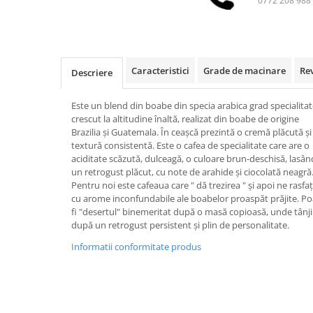
0772 208 988
Ceai
Frappé
Ciocolata calda
Caracteristici
Grade de macinare
Re
Lapte alternativ
Descriere
Superfood Latte
Este un blend din boabe din specia arabica grad specialitat
Accesorii ceai
crescut la altitudine înaltă, realizat din boabe de origine
Brazilia și Guatemala. În ceașcă prezintă o cremă plăcută și
Chai Latte
textură consistentă. Este o cafea de specialitate care are o
Aparatura cafea
aciditate scăzută, dulceagă, o culoare brun-deschisă, lasân
un retrogust plăcut, cu note de arahide și ciocolată neagră
Espressoare
Pentru noi este cafeaua care " dă trezirea " și apoi ne rasfa
Espressoare Manuale Profesionale
cu arome inconfundabile ale boabelor proaspăt prăjite. Po
fi "desertul" binemeritat după o masă copioasă, unde tânj
Espressoare Manuale Home/Office
după un retrogust persistent și plin de personalitate.
Espressoare Automate Office
Informatii conformitate produs
Espressoare Automate Home
Prepararea cafelei
Cafetiere
Aeropress