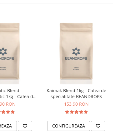
tic Blend
Kaimak Blend 1kg - Cafea de
Creme Bru
c 1kg - Cafea de
specialitate BEANDROPS
specia
pentru espressor
,90 RON
153,90 RON
1
 BEANDROPS
REAZA
CONFIGUREAZA
CONFI