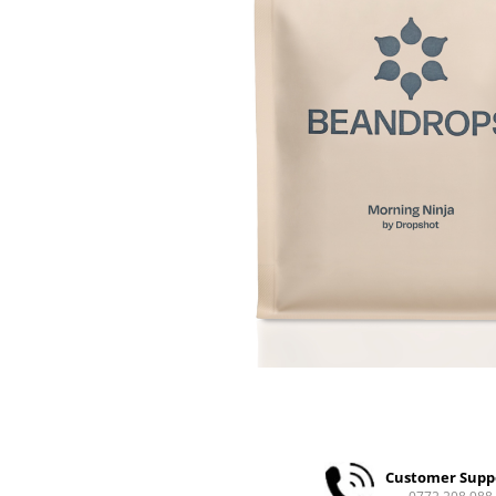
Ceai
Ceaiuri de specialitate
Verde
Rooibos
Plante
Negru
Matcha
Alb
Zahar
Siropuri
Botanice
Clasice
Creative
Fara zahar
Fructe
Iced Tea
Limonada
Customer Supp