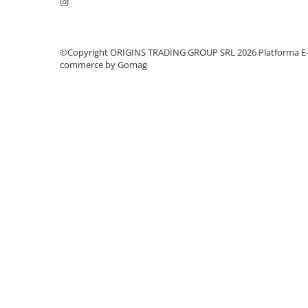
Dozare
Termometru
©Copyright ORIGINS TRADING GROUP SRL 2026
Platforma E
Cutite de macinare
commerce by Gomag
Pahare termoizolante
Sticle refolosibile
Traiste
Tricouri
Brands
Acaia
Gemilai
AeroPress
Almar
Amokka
Anfim