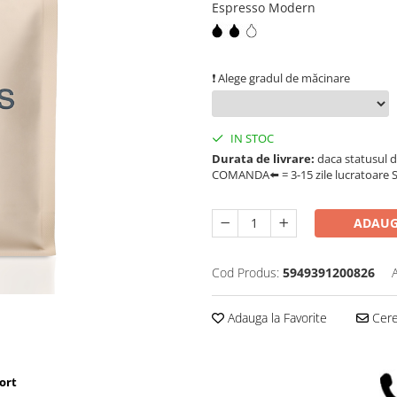
Espresso Modern
❗ Alege gradul de măcinare
IN STOC
Durata de livrare:
daca statusul d
COMANDA⬅️ = 3-15 zile lucratoare SA
ADAUG
Cod Produs:
5949391200826
Adauga la Favorite
Cere 
ort