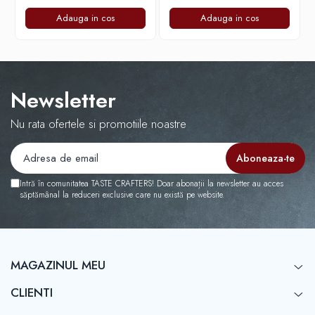
Adauga in cos
Adauga in cos
Timemore
74
Toddy
TONE
Newsletter
Ubermilk
Nu rata ofertele si promotiile noastre
Wilfa
Zuma
Intră în comunitatea TASTE CRAFTERS! Doar abonații la newsletter au acces
săptămânal la reduceri exclusive care nu există pe website.
MAGAZINUL MEU
CLIENTI