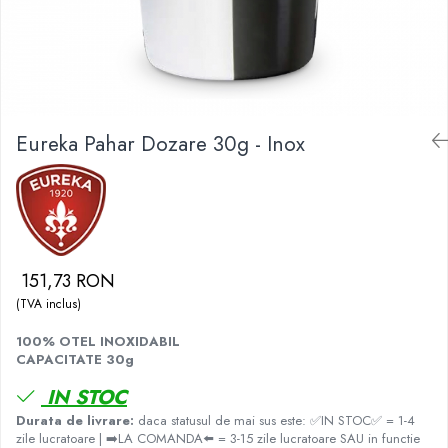
Fara zahar
Cleaning
Bialetti
Fructe
Cupping
Bravilor
Iced Tea
Limonada
Filtre Hartie
Brewista
Ceai
Dozare
Bunn
Frappé
Eureka Pahar Dozare 30g - Inox
Termometru
BWT
Ciocolata calda
Cutite de macinare
Cafea de Specialitate
Lapte alternativ
Pahare termoizolante
Cafelat
Superfood Latte
Sticle refolosibile
Cafetto
Accesorii ceai
Traiste
Cafflano
151,73 RON
Chai Latte
Tricouri
Caye
(TVA inclus)
Ceramica
100% OTEL INOXIDABIL
CAPACITATE 30g
Chemex
IN STOC
Cinoart
Durata de livrare:
daca statusul de mai sus este: ✅IN STOC✅ = 1-4
Circular&Co. ⚡ NEW
zile lucratoare | ➡️LA COMANDA⬅️ = 3-15 zile lucratoare SAU in functie