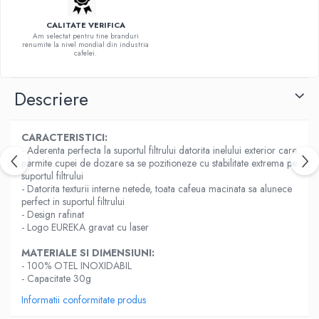
Hario
CALITATE VERIFICA
Am selectat pentru tine branduri
Heavy
renumite la nivel mondial din industria
cafelei.
INKER
KINTO
Descriere
Kinu
La Marzocco
CARACTERISTICI:
- Aderenta perfecta la suportul filtrului datorita inelului exterior care
Linkbar
permite cupei de dozare sa se pozitioneze cu stabilitate extrema pe
Mahlkonig
suportul filtrului
- Datorita texturii interne netede, toata cafeua macinata sa alunece
Meraki
perfect in suportul filtrului
- Design rafinat
Minor Figures
- Logo EUREKA gravat cu laser
Moccamaster
MATERIALE SI DIMENSIUNI:
Motta
- 100% OTEL INOXIDABIL
- Capacitate 30g
Mr.Cafe
Informatii conformitate produs
Nuova Ricambi