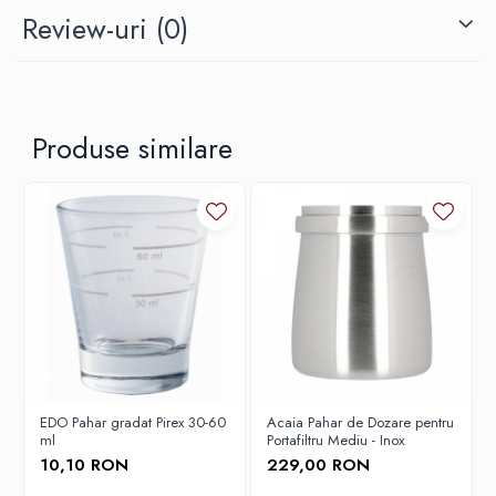
Origami
Review-uri
(0)
Pallo
Perfect Moose
Puqpress
Produse similare
QuinSpin
RHINOWARES
Rocket
Scanomat
Solaris
Soy
Stone Espresso
Studio Barista
EDO Pahar gradat Pirex 30-60
Acaia Pahar de Dozare pentru
Sweet Revolution
ml
Portafiltru Mediu - Inox
Sweetbird
10,10 RON
229,00 RON
TIAMO