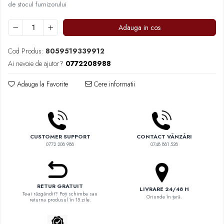
Comandante
de stocul furnizorului
Compak
Adauga in cos
Dalla Corte
Delonghi
Cod Produs:
8059519339912
Ai nevoie de ajutor?
0772208988
Dr. Coffee
E&B LAB
Adauga la Favorite
Cere informatii
EDO
Espro
Eureka
CUSTOMER SUPPORT
CONTACT VÂNZĂRI
Eversys
0772 208 988
0748 881 528
Everpure
Finum
RETUR GRATUIT
LIVRARE 24/48 H
Fiorenzato
Te-ai răzgândit? Poți schimba sau
Oriunde în țară.
returna produsul în 15 zile.
Forever
Hard Beans Coffee Roasters