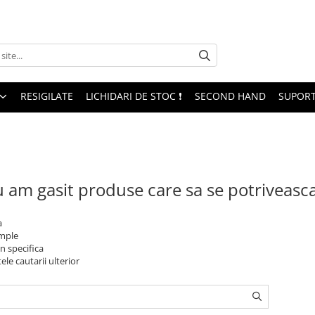
RESIGILATE
LICHIDARI DE STOC ❗
SECOND HAND
SUPORT
 am gasit produse care sa se potriveasc
a
imple
n specifica
ele cautarii ulterior