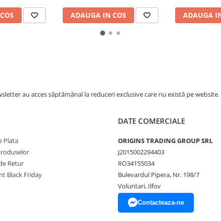
Volum, Ideala pentru Cafea
Volum, Ideal
Filtru si Utilizare Comerciala
Filtru si Util
 COS
ADAUGA IN COS
ADAUGA I
Intensiva – Negru
Intensi
letter au acces săptămânal la reduceri exclusive care nu există pe website.
DATE COMERCIALE
 Plata
ORIGINS TRADING GROUP SRL
Produselor
J2015002294403
de Retur
RO34155034
t Black Friday
Bulevardul Pipera, Nr. 198/7
Voluntari, Ilfov
Contacteaza-ne