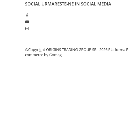
SOCIAL
URMARESTE-NE IN SOCIAL MEDIA
Syphon
Presa franceza
Aparate brewing
Cold Brew
Aparate automate pentru lapte
Filtrare apa
©Copyright ORIGINS TRADING GROUP SRL 2026
Platforma E
BWT
commerce by Gomag
Fluux
Rasnite Cafea
Rasnite Electrice
Profesionale
Domestice
Domestice Prosumer
Single Dose
Rasnite Manuale
Accesorii Bar