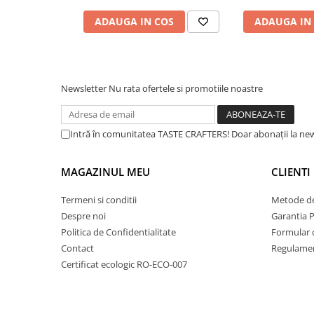
Ceai
ADAUGA IN COS
ADAUGA IN
Frappé
Ciocolata calda
Lapte alternativ
Newsletter
Nu rata ofertele si promotiile noastre
Superfood Latte
Accesorii ceai
Intră în comunitatea TASTE CRAFTERS! Doar abonații la news
Chai Latte
Aparatura cafea
MAGAZINUL MEU
CLIENTI
Espressoare
Espressoare Manuale Profesionale
Termeni si conditii
Metode de
Despre noi
Garantia 
Espressoare Manuale Home/Office
Politica de Confidentialitate
Formular 
Espressoare Automate Office
Contact
Regulamen
Espressoare Automate Home
Certificat ecologic RO-ECO-007
Prepararea cafelei
Cafetiere
Aeropress