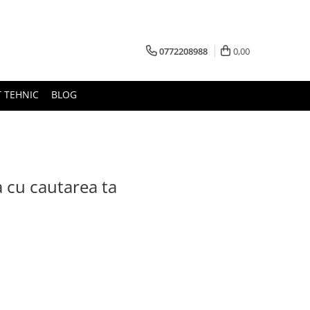
0772208988
0,00
 TEHNIC
BLOG
a cu cautarea ta