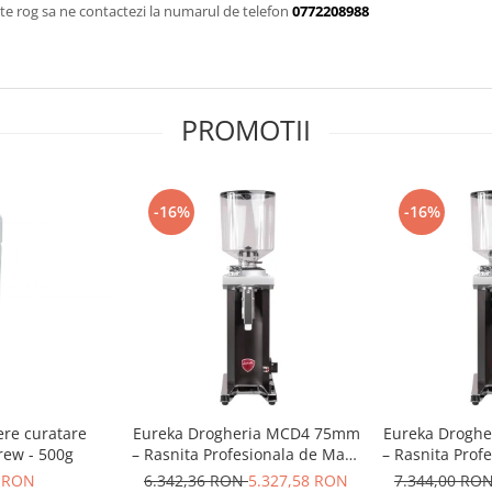
te rog sa ne contactezi la numarul de telefon
0772208988
PROMOTII
-16%
-16%
ere curatare
Eureka Drogheria MCD4 75mm
Eureka Drogh
rew - 500g
– Rasnita Profesionala de Mare
– Rasnita Prof
Capacitate pentru Macinare la
Capacitate pe
 RON
6.342,36 RON
5.327,58 RON
7.344,00 RO