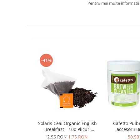
Ceai
Pentru mai multe informatii 
Ceaiuri de specialitate
Verde
Rooibos
Plante
Negru
Matcha
Alb
-41%
Zahar
Siropuri
Botanice
Clasice
Creative
Fara zahar
Fructe
Solaris Ceai Organic English
Cafetto Pulb
Iced Tea
Breakfast – 100 Plicuri
accesorii B
Limonada
Piramidale
2,96 RON
1,75 RON
50,90