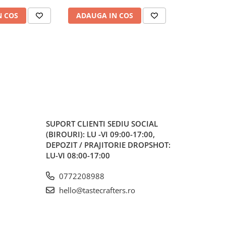
a pentru Cafea
Time si Dozare de Precizie –
Time si Doza
izare Comerciala
Negru
G
N COS
ADAUGA IN COS
ADAUGA 
va – Negru
SUPORT CLIENTI
SEDIU SOCIAL
(BIROURI): LU -VI 09:00-17:00,
DEPOZIT / PRAJITORIE DROPSHOT:
LU-VI 08:00-17:00
0772208988
hello@tastecrafters.ro