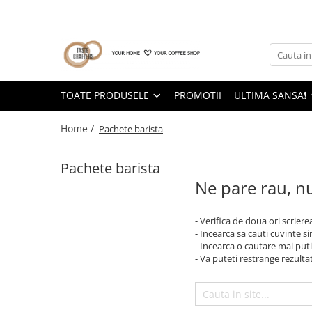
Toate Produsele
Ultima sansa❗
Pachete Barista
Cafea la pret special (prajiri
anterioare)
Cafea de specialitate
TOATE PRODUSELE
PROMOTII
ULTIMA SANSA❗
Produse cu termen de valabilitate
DROPSHOT
redus
Home /
Pachete barista
Raritati Dropshot
Blenduri Premium DROPSHOT
Pachete barista
Confort Single Origins DROPSHOT
Ne pare rau, nu
Microloturi DROPSHOT
BEANDROPS by Dropshot
- Verifica de doua ori scriere
Office Coffee BEANDROPS by
- Incearca sa cauti cuvinte s
Dropshot
- Incearca o cautare mai puti
Cafea la pret special (prajiri
- Va puteti restrange rezultat
anterioare)
Băuturi alternative