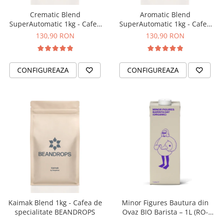
Ceai
Crematic Blend
Aromatic Blend
Frappé
SuperAutomatic 1kg - Cafea
SuperAutomatic 1kg - Cafea
de specialitate pentru
de specialitate pentru
Ciocolata calda
130,90 RON
130,90 RON
espressor automat
espressor automat
Lapte alternativ
BEANDROPS
BEANDROPS
Superfood Latte
CONFIGUREAZA
CONFIGUREAZA
Accesorii ceai
Chai Latte
Aparatura cafea
Espressoare
Espressoare Manuale Profesionale
Espressoare Manuale Home/Office
Espressoare Automate Office
Espressoare Automate Home
Prepararea cafelei
Kaimak Blend 1kg - Cafea de
Minor Figures Bautura din
Cafetiere
specialitate BEANDROPS
Ovaz BIO Barista – 1L (RO-
Aeropress