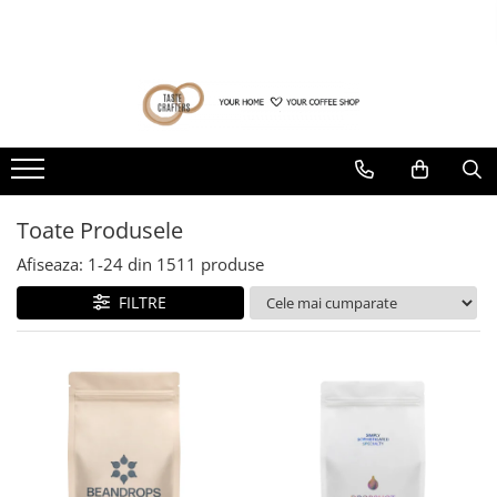
Toate Produsele
Ultima sansa❗
Pachete Barista
Cafea la pret special (prajiri
anterioare)
Cafea de specialitate
Produse cu termen de valabilitate
DROPSHOT
redus
Raritati Dropshot
Toate Produsele
Blenduri Premium DROPSHOT
Afiseaza:
1-
24
din
1511
produse
Confort Single Origins DROPSHOT
Microloturi DROPSHOT
FILTRE
BEANDROPS by Dropshot
Office Coffee BEANDROPS by
Dropshot
Cafea la pret special (prajiri
anterioare)
Băuturi alternative