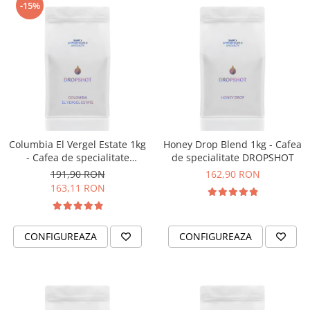
-15%
Dozare
Termometru
Cutite de macinare
Pahare termoizolante
Sticle refolosibile
Traiste
Columbia El Vergel Estate 1kg
Honey Drop Blend 1kg - Cafea
Tricouri
- Cafea de specialitate
de specialitate DROPSHOT
Brands
DROPSHOT
191,90 RON
162,90 RON
Acaia
163,11 RON
Gemilai
AeroPress
CONFIGUREAZA
CONFIGUREAZA
Almar
Amokka
Anfim