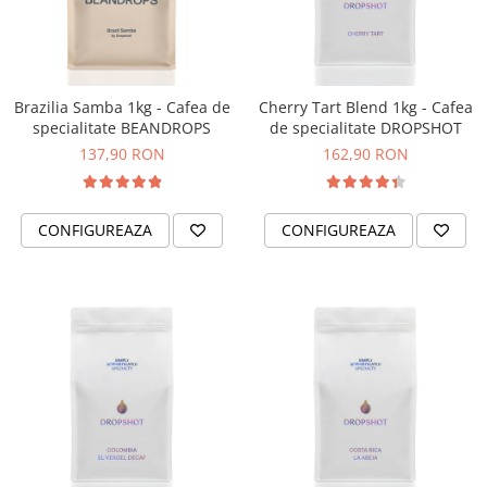
Caye
Ceramica
Chemex
Brazilia Samba 1kg - Cafea de
Cherry Tart Blend 1kg - Cafea
specialitate BEANDROPS
de specialitate DROPSHOT
Cinoart
137,90 RON
162,90 RON
Circular&Co. ⚡ NEW
Comandante
Compak
CONFIGUREAZA
CONFIGUREAZA
Dalla Corte
Delonghi
Dr. Coffee
E&B LAB
EDO
Espro
Eureka