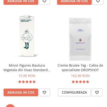
ADAUGA IN COS
ADAUGA IN COS
Dripper
Tamper
Rinser
Cantar
Knock-box
Latiere
Accesorii sirop
Cești pentru cafea
Distribuitor / Nivelator
Minor Figures Bautura
Creme Brulee 1kg - Cafea de
Tamping - Statie de tampare
Vegetala din Ovaz Standard –
specialitate DROPSHOT
1L
15,90 RON
162,90 RON
Timer
Server
Cleaning
ADAUGA IN COS
CONFIGUREAZA
Cupping
Filtre Hartie