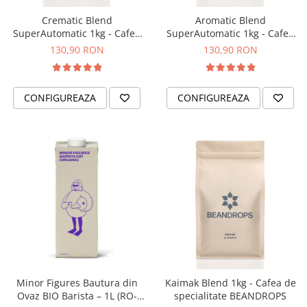
Ceai
Crematic Blend
Aromatic Blend
Frappé
SuperAutomatic 1kg - Cafea
SuperAutomatic 1kg - Cafea
de specialitate pentru
de specialitate pentru
Ciocolata calda
130,90 RON
130,90 RON
espressor automat
espressor automat
Lapte alternativ
BEANDROPS
BEANDROPS
Superfood Latte
CONFIGUREAZA
CONFIGUREAZA
Accesorii ceai
Chai Latte
Aparatura cafea
Espressoare
Espressoare Manuale Profesionale
Espressoare Manuale Home/Office
Espressoare Automate Office
Espressoare Automate Home
Prepararea cafelei
Minor Figures Bautura din
Kaimak Blend 1kg - Cafea de
Cafetiere
Ovaz BIO Barista – 1L (RO-
specialitate BEANDROPS
Aeropress