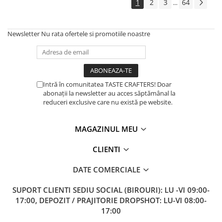
1
2
3
64
...
Consultanta deschidere cafenea
Consultanta cumparare cafea
Newsletter
Nu rata ofertele si promotiile noastre
verde
Consultanta private label cafea
Consultanta deschidere
coffeeshop de specialitate
Intră în comunitatea TASTE CRAFTERS! Doar
Start up - Cafenea
abonații la newsletter au acces săptămânal la
reduceri exclusive care nu există pe website.
Oferta personalizata B2B
Curs Barista
MAGAZINUL MEU
Traininguri Profesionale
CLIENTI
DATE COMERCIALE
SUPORT CLIENTI
SEDIU SOCIAL (BIROURI): LU -VI 09:00-
17:00, DEPOZIT / PRAJITORIE DROPSHOT: LU-VI 08:00-
17:00