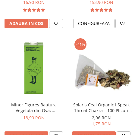
ECO-007)
16,90 RON
153,90 RON
Syphon
Presa franceza
Aparate brewing
ADAUGA IN COS
CONFIGUREAZA
Cold Brew
Aparate automate pentru lapte
-41%
Filtrare apa
BWT
Fluux
Rasnite Cafea
Rasnite Electrice
Profesionale
Domestice
Minor Figures Bautura
Solaris Ceai Organic I Speak
Domestice Prosumer
Vegetala din Ovaz
Throat Chakra – 100 Plicuri
Single Dose
Regenerative – 1L
Piramidale
18,90 RON
2,96 RON
Rasnite Manuale
1,75 RON
Accesorii Bar