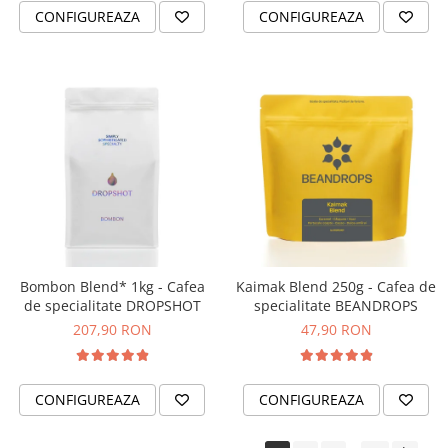
Soy
CONFIGUREAZA
CONFIGUREAZA
Stone Espresso
Studio Barista
Sweet Revolution
Sweetbird
TIAMO
Timemore
74
Toddy
Bombon Blend* 1kg - Cafea
Kaimak Blend 250g - Cafea de
TONE
de specialitate DROPSHOT
specialitate BEANDROPS
Ubermilk
207,90 RON
47,90 RON
Wilfa
Zuma
CONFIGUREAZA
CONFIGUREAZA
Promotii
Consultanta afacere cafea