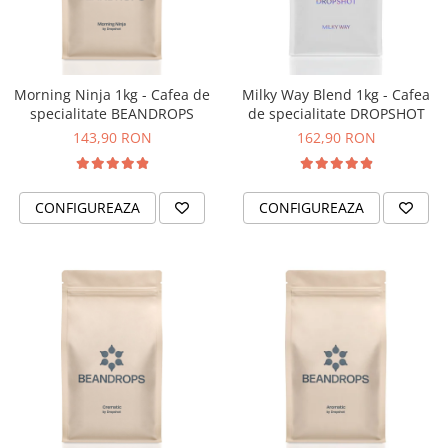
Ceai
Ceaiuri de specialitate
Verde
Rooibos
Morning Ninja 1kg - Cafea de
Milky Way Blend 1kg - Cafea
Plante
specialitate BEANDROPS
de specialitate DROPSHOT
Negru
143,90 RON
162,90 RON
Matcha
Alb
CONFIGUREAZA
CONFIGUREAZA
Zahar
Siropuri
Botanice
Clasice
Creative
Fara zahar
Fructe
Iced Tea
Limonada