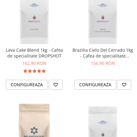
ANKOMN
Aremde
Ascaso
Barista & CO
Bartscher
Bellezza
Lava Cake Blend 1kg - Cafea
Brazilia Cielo Del Cerrado 1kg
de specialitate DROPSHOT
- Cafea de specialitate
Bialetti
DROPSHOT
162,90 RON
156,90 RON
Bravilor
Brewista
CONFIGUREAZA
CONFIGUREAZA
Bunn
BWT
Cafea de Specialitate
Cafelat
Cafetto
Cafflano