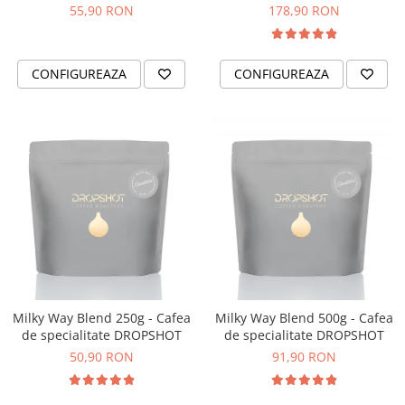
DROPSHOT
DROPSHOT
55,90 RON
178,90 RON
Minor Figures
Moccamaster
CONFIGUREAZA
CONFIGUREAZA
Motta
Mr.Cafe
Nuova Ricambi
Origami
Pallo
Perfect Moose
Puqpress
QuinSpin
RHINOWARES
Milky Way Blend 250g - Cafea
Milky Way Blend 500g - Cafea
Rocket
de specialitate DROPSHOT
de specialitate DROPSHOT
50,90 RON
91,90 RON
Scanomat
Solaris