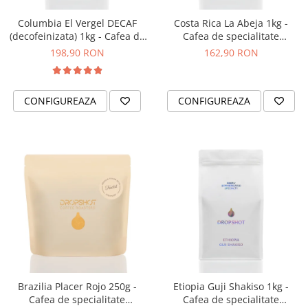
Eversys
Columbia El Vergel DECAF
Costa Rica La Abeja 1kg -
Everpure
(decofeinizata) 1kg - Cafea de
Cafea de specialitate
specialitate DROPSHOT
DROPSHOT
Finum
198,90 RON
162,90 RON
Fiorenzato
Forever
CONFIGUREAZA
CONFIGUREAZA
Hard Beans Coffee Roasters
Hario
Heavy
INKER
KINTO
Kinu
La Marzocco
Linkbar
Mahlkonig
Brazilia Placer Rojo 250g -
Etiopia Guji Shakiso 1kg -
Cafea de specialitate
Cafea de specialitate
Meraki