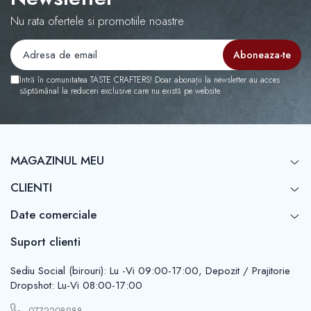
Nu rata ofertele si promotiile noastre
Intră în comunitatea TASTE CRAFTERS! Doar abonații la newsletter au acces
săptămânal la reduceri exclusive care nu există pe website.
MAGAZINUL MEU
CLIENTI
Date comerciale
Suport clienti
Sediu Social (birouri): Lu -Vi 09:00-17:00, Depozit / Prajitorie
Dropshot: Lu-Vi 08:00-17:00
0772208988