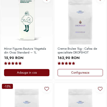
Origami
Pallo
Perfect Moose
Puqpress
QuinSpin
RHINOWARES
Rocket
Minor Figures Bautura Vegetala
Creme Brulee 1kg - Cafea de
din Ovaz Standard – 1L
specialitate DROPSHOT
Scanomat
15,90 RON
162,90 RON
Solaris
Soy
Adauga in cos
Configureaza
Stone Espresso
Studio Barista
-15%
Sweet Revolution
Sweetbird
TIAMO