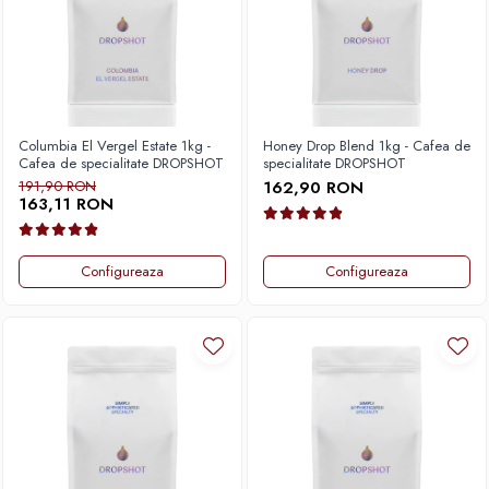
Timemore
74
Toddy
TONE
Columbia El Vergel Estate 1kg -
Honey Drop Blend 1kg - Cafea de
Cafea de specialitate DROPSHOT
specialitate DROPSHOT
Ubermilk
191,90 RON
162,90 RON
Wilfa
163,11 RON
Zuma
Configureaza
Configureaza