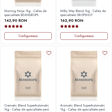
Fara zahar
Cleaning
Bialetti
Fructe
Morning Ninja 1kg - Cafea de
Milky Way Blend 1kg - Cafea de
Cupping
Bravilor
Iced Tea
specialitate BEANDROPS
specialitate DROPSHOT
Limonada
143,90 RON
162,90 RON
Filtre Hartie
Brewista
Ceai
Dozare
Bunn
Frappé
Configureaza
Configureaza
Termometru
BWT
Ciocolata calda
Cutite de macinare
Cafea de Specialitate
Lapte alternativ
Pahare termoizolante
Cafelat
Superfood Latte
Sticle refolosibile
Cafetto
Accesorii ceai
Traiste
Cafflano
Chai Latte
Tricouri
Caye
Ceramica
Chemex
Cinoart
Crematic Blend SuperAutomatic
Aromatic Blend SuperAutomatic
Circular&Co. ⚡ NEW
1kg - Cafea de specialitate pentru
1kg - Cafea de specialitate pentru