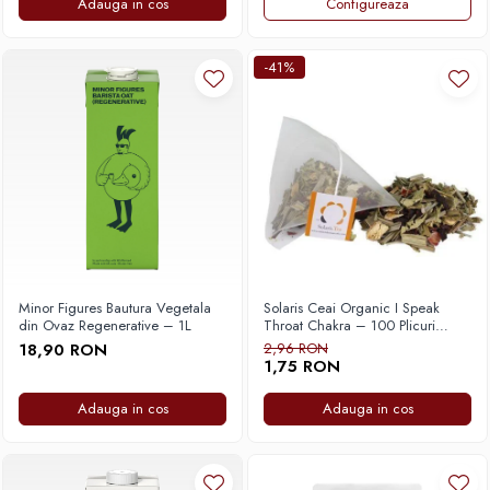
Adauga in cos
Configureaza
Hario
Heavy
-41%
INKER
KINTO
Kinu
La Marzocco
Linkbar
Mahlkonig
Meraki
Minor Figures Bautura Vegetala
Solaris Ceai Organic I Speak
din Ovaz Regenerative – 1L
Throat Chakra – 100 Plicuri
Minor Figures
Piramidale
18,90 RON
2,96 RON
1,75 RON
Moccamaster
Motta
Adauga in cos
Adauga in cos
Mr.Cafe
Nuova Ricambi