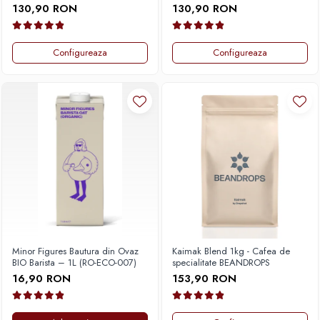
espressor automat BEANDROPS
espressor automat BEANDROPS
Comandante
130,90 RON
130,90 RON
Compak
Dalla Corte
Configureaza
Configureaza
Delonghi
Dr. Coffee
E&B LAB
EDO
Espro
Eureka
Eversys
Everpure
Finum
Minor Figures Bautura din Ovaz
Kaimak Blend 1kg - Cafea de
BIO Barista – 1L (RO-ECO-007)
specialitate BEANDROPS
Fiorenzato
16,90 RON
153,90 RON
Forever
Hard Beans Coffee Roasters