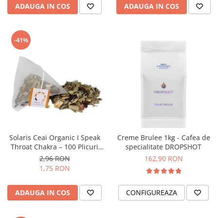
Origami
ADAUGA IN COS
ADAUGA IN COS
Pallo
Perfect Moose
-41%
Puqpress
QuinSpin
RHINOWARES
Rocket
Scanomat
Solaris
Solaris Ceai Organic I Speak
Creme Brulee 1kg - Cafea de
Soy
Throat Chakra – 100 Plicuri
specialitate DROPSHOT
Stone Espresso
Piramidale
2,96 RON
162,90 RON
1,75 RON
Studio Barista
Sweet Revolution
ADAUGA IN COS
CONFIGUREAZA
Sweetbird
TIAMO