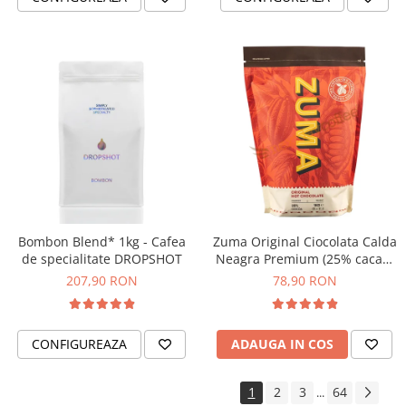
Bombon Blend* 1kg - Cafea
Zuma Original Ciocolata Calda
de specialitate DROPSHOT
Neagra Premium (25% cacao)
– Pudra pentru Bautura Calda
207,90 RON
78,90 RON
- 1kg
CONFIGUREAZA
ADAUGA IN COS
1
2
3
64
...