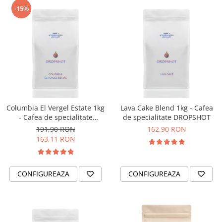
-15%
Timemore
74
Toddy
TONE
Ubermilk
Wilfa
Zuma
Columbia El Vergel Estate 1kg
Lava Cake Blend 1kg - Cafea
- Cafea de specialitate
de specialitate DROPSHOT
DROPSHOT
191,90 RON
162,90 RON
163,11 RON
CONFIGUREAZA
CONFIGUREAZA