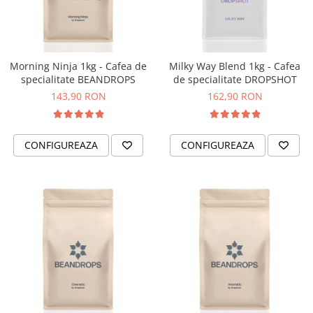
Fara zahar
Cleaning
Bialetti
Fructe
Cupping
Bravilor
Iced Tea
Limonada
Filtre Hartie
Brewista
Morning Ninja 1kg - Cafea de
Milky Way Blend 1kg - Cafea
Ceai
specialitate BEANDROPS
de specialitate DROPSHOT
Dozare
Bunn
Frappé
143,90 RON
162,90 RON
Termometru
BWT
Ciocolata calda
Cutite de macinare
Cafea de Specialitate
Lapte alternativ
Pahare termoizolante
Cafelat
CONFIGUREAZA
CONFIGUREAZA
Superfood Latte
Sticle refolosibile
Cafetto
Accesorii ceai
Traiste
Cafflano
Chai Latte
Tricouri
Caye
Ceramica
Chemex
Cinoart
Circular&Co. ⚡ NEW