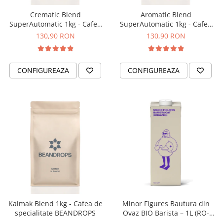
Comandante
Crematic Blend
Aromatic Blend
Compak
SuperAutomatic 1kg - Cafea
SuperAutomatic 1kg - Cafea
de specialitate pentru
de specialitate pentru
Dalla Corte
130,90 RON
130,90 RON
espressor automat
espressor automat
Delonghi
BEANDROPS
BEANDROPS
Dr. Coffee
CONFIGUREAZA
CONFIGUREAZA
E&B LAB
EDO
Espro
Eureka
Eversys
Everpure
Finum
Fiorenzato
Forever
Kaimak Blend 1kg - Cafea de
Minor Figures Bautura din
specialitate BEANDROPS
Ovaz BIO Barista – 1L (RO-
Hard Beans Coffee Roasters