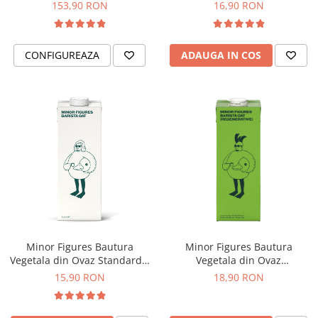
ECO-007)
153,90 RON
16,90 RON
Hario
Heavy
CONFIGUREAZA
ADAUGA IN COS
INKER
KINTO
Kinu
La Marzocco
Linkbar
Mahlkonig
Meraki
Minor Figures
Moccamaster
Minor Figures Bautura
Minor Figures Bautura
Motta
Vegetala din Ovaz Standard –
Vegetala din Ovaz
1L
Regenerative – 1L
15,90 RON
18,90 RON
Mr.Cafe
Nuova Ricambi