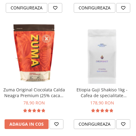
CONFIGUREAZA
CONFIGUREAZA
Zuma Original Ciocolata Calda
Etiopia Guji Shakiso 1kg -
Neagra Premium (25% cacao)
Cafea de specialitate
– Pudra pentru Bautura Calda
DROPSHOT
78,90 RON
178,90 RON
- 1kg
ADAUGA IN COS
CONFIGUREAZA