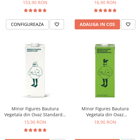
ECO-007)
153,90 RON
16,90 RON
Hario
Heavy
CONFIGUREAZA
ADAUGA IN COS
INKER
KINTO
Kinu
La Marzocco
Linkbar
Mahlkonig
Meraki
Minor Figures
Moccamaster
Minor Figures Bautura
Minor Figures Bautura
Motta
Vegetala din Ovaz Standard –
Vegetala din Ovaz
1L
Regenerative – 1L
15,90 RON
18,90 RON
Mr.Cafe
Nuova Ricambi