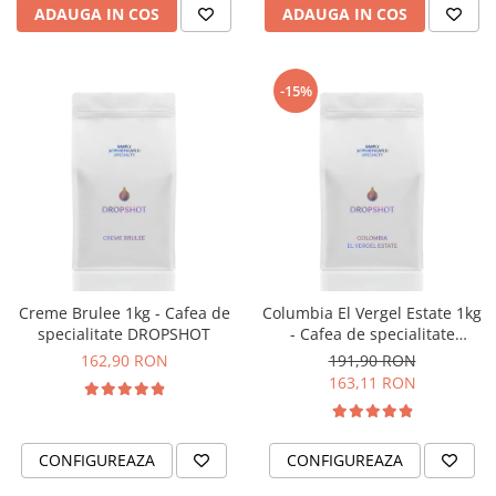
Origami
ADAUGA IN COS
ADAUGA IN COS
Pallo
Perfect Moose
-15%
Puqpress
QuinSpin
RHINOWARES
Rocket
Scanomat
Solaris
Creme Brulee 1kg - Cafea de
Columbia El Vergel Estate 1kg
Soy
specialitate DROPSHOT
- Cafea de specialitate
Stone Espresso
DROPSHOT
162,90 RON
191,90 RON
163,11 RON
Studio Barista
Sweet Revolution
Sweetbird
CONFIGUREAZA
CONFIGUREAZA
TIAMO