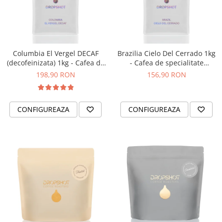
Columbia El Vergel DECAF
Brazilia Cielo Del Cerrado 1kg
(decofeinizata) 1kg - Cafea de
- Cafea de specialitate
specialitate DROPSHOT
DROPSHOT
198,90 RON
156,90 RON
CONFIGUREAZA
CONFIGUREAZA