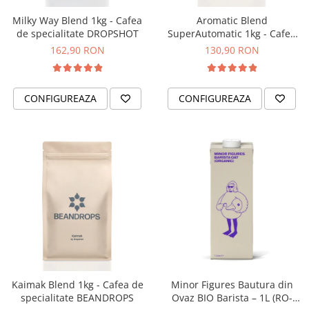
Comandante
Milky Way Blend 1kg - Cafea
Aromatic Blend
Compak
de specialitate DROPSHOT
SuperAutomatic 1kg - Cafea
de specialitate pentru
Dalla Corte
162,90 RON
130,90 RON
espressor automat
Delonghi
BEANDROPS
Dr. Coffee
CONFIGUREAZA
CONFIGUREAZA
E&B LAB
EDO
Espro
Eureka
Eversys
Everpure
Finum
Fiorenzato
Forever
Kaimak Blend 1kg - Cafea de
Minor Figures Bautura din
specialitate BEANDROPS
Ovaz BIO Barista – 1L (RO-
Hard Beans Coffee Roasters