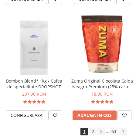
Bombon Blend* 1kg - Cafea
Zuma Original Ciocolata Calda
de specialitate DROPSHOT
Neagra Premium (25% cacao)
– Pudra pentru Bautura Calda
207,90 RON
78,90 RON
- 1kg
CONFIGUREAZA
ADAUGA IN COS
1
2
3
63
...