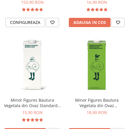
ECO-007)
153,90 RON
16,90 RON
Hario
Heavy
CONFIGUREAZA
ADAUGA IN COS
INKER
KINTO
Kinu
La Marzocco
Linkbar
Mahlkonig
Meraki
Minor Figures
Moccamaster
Minor Figures Bautura
Minor Figures Bautura
Motta
Vegetala din Ovaz Standard –
Vegetala din Ovaz
1L
Regenerative – 1L
15,90 RON
18,90 RON
Mr.Cafe
Nuova Ricambi