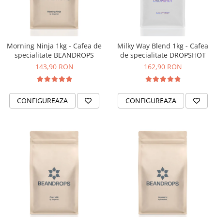
Fara zahar
Cleaning
Bialetti
Fructe
Cupping
Bravilor
Iced Tea
Limonada
Filtre Hartie
Brewista
Morning Ninja 1kg - Cafea de
Milky Way Blend 1kg - Cafea
Ceai
specialitate BEANDROPS
de specialitate DROPSHOT
Dozare
Bunn
Frappé
143,90 RON
162,90 RON
Termometru
BWT
Ciocolata calda
Cutite de macinare
Cafea de Specialitate
Lapte alternativ
Pahare termoizolante
Cafelat
CONFIGUREAZA
CONFIGUREAZA
Superfood Latte
Sticle refolosibile
Cafetto
Accesorii ceai
Traiste
Cafflano
Chai Latte
Tricouri
Caye
Ceramica
Chemex
Cinoart
Circular&Co. ⚡ NEW