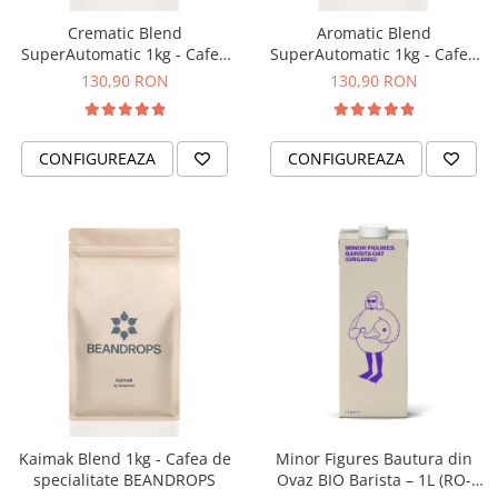
Comandante
Crematic Blend
Aromatic Blend
Compak
SuperAutomatic 1kg - Cafea
SuperAutomatic 1kg - Cafea
de specialitate pentru
de specialitate pentru
Dalla Corte
130,90 RON
130,90 RON
espressor automat
espressor automat
Delonghi
BEANDROPS
BEANDROPS
Dr. Coffee
CONFIGUREAZA
CONFIGUREAZA
E&B LAB
EDO
Espro
Eureka
Eversys
Everpure
Finum
Fiorenzato
Forever
Kaimak Blend 1kg - Cafea de
Minor Figures Bautura din
specialitate BEANDROPS
Ovaz BIO Barista – 1L (RO-
Hard Beans Coffee Roasters