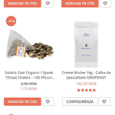
Origami
ADAUGA IN COS
ADAUGA IN COS
Pallo
Perfect Moose
-41%
Puqpress
QuinSpin
RHINOWARES
Rocket
Scanomat
Solaris
Solaris Ceai Organic I Speak
Creme Brulee 1kg - Cafea de
Soy
Throat Chakra – 100 Plicuri
specialitate DROPSHOT
Stone Espresso
Piramidale
2,96 RON
162,90 RON
1,75 RON
Studio Barista
Sweet Revolution
ADAUGA IN COS
CONFIGUREAZA
Sweetbird
TIAMO