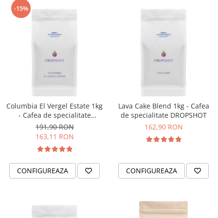
-15%
Timemore
74
Toddy
TONE
Ubermilk
Wilfa
Zuma
Columbia El Vergel Estate 1kg
Lava Cake Blend 1kg - Cafea
- Cafea de specialitate
de specialitate DROPSHOT
DROPSHOT
191,90 RON
162,90 RON
163,11 RON
CONFIGUREAZA
CONFIGUREAZA