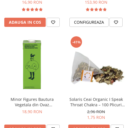
ECO-007)
16,90 RON
153,90 RON
Hario
Heavy
ADAUGA IN COS
CONFIGUREAZA
INKER
KINTO
-41%
Kinu
La Marzocco
Linkbar
Mahlkonig
Meraki
Minor Figures
Moccamaster
Minor Figures Bautura
Solaris Ceai Organic I Speak
Motta
Vegetala din Ovaz
Throat Chakra – 100 Plicuri
Regenerative – 1L
Piramidale
18,90 RON
2,96 RON
Mr.Cafe
1,75 RON
Nuova Ricambi