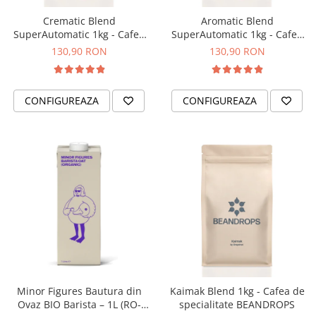
Comandante
Crematic Blend
Aromatic Blend
Compak
SuperAutomatic 1kg - Cafea
SuperAutomatic 1kg - Cafea
de specialitate pentru
de specialitate pentru
Dalla Corte
130,90 RON
130,90 RON
espressor automat
espressor automat
Delonghi
BEANDROPS
BEANDROPS
Dr. Coffee
CONFIGUREAZA
CONFIGUREAZA
E&B LAB
EDO
Espro
Eureka
Eversys
Everpure
Finum
Fiorenzato
Forever
Minor Figures Bautura din
Kaimak Blend 1kg - Cafea de
Ovaz BIO Barista – 1L (RO-
specialitate BEANDROPS
Hard Beans Coffee Roasters