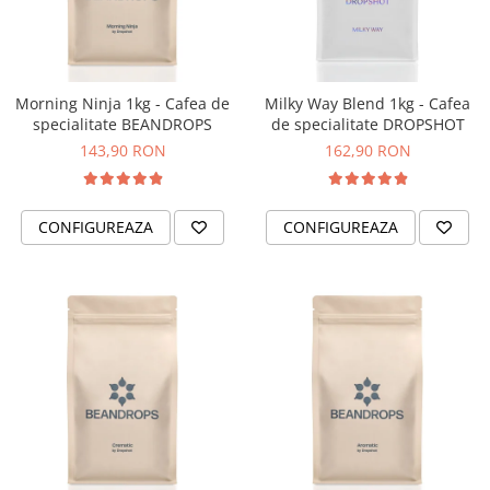
Fara zahar
Cleaning
Bialetti
Fructe
Cupping
Bravilor
Iced Tea
Limonada
Filtre Hartie
Brewista
Morning Ninja 1kg - Cafea de
Milky Way Blend 1kg - Cafea
Ceai
specialitate BEANDROPS
de specialitate DROPSHOT
Dozare
Bunn
Frappé
143,90 RON
162,90 RON
Termometru
BWT
Ciocolata calda
Cutite de macinare
Cafea de Specialitate
Lapte alternativ
Pahare termoizolante
Cafelat
CONFIGUREAZA
CONFIGUREAZA
Superfood Latte
Sticle refolosibile
Cafetto
Accesorii ceai
Traiste
Cafflano
Chai Latte
Tricouri
Caye
Ceramica
Chemex
Cinoart
Circular&Co. ⚡ NEW