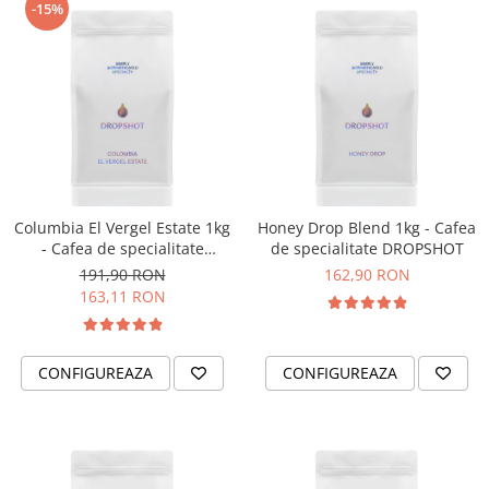
-15%
Timemore
74
Toddy
TONE
Ubermilk
Wilfa
Columbia El Vergel Estate 1kg
Honey Drop Blend 1kg - Cafea
Zuma
- Cafea de specialitate
de specialitate DROPSHOT
DROPSHOT
191,90 RON
162,90 RON
163,11 RON
CONFIGUREAZA
CONFIGUREAZA