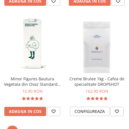
ADAUGA IN COS
ADAUGA IN COS
Origami
Pallo
Perfect Moose
Puqpress
QuinSpin
RHINOWARES
Rocket
Scanomat
Solaris
Minor Figures Bautura
Creme Brulee 1kg - Cafea de
Soy
Vegetala din Ovaz Standard –
specialitate DROPSHOT
1L
15,90 RON
162,90 RON
Stone Espresso
Studio Barista
Sweet Revolution
ADAUGA IN COS
CONFIGUREAZA
Sweetbird
TIAMO