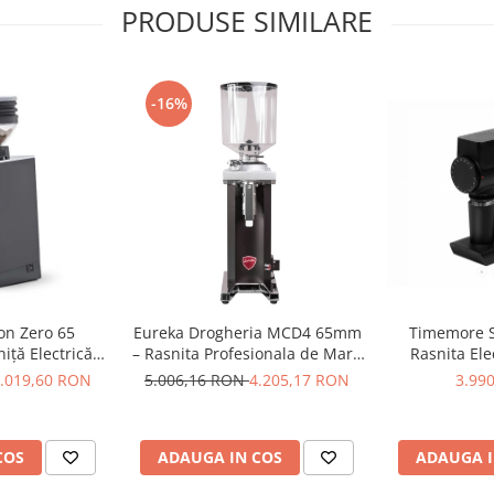
PRODUSE SIMILARE
-16%
on Zero 65
Eureka Drogheria MCD4 65mm
Timemore S
iță Electrică
– Rasnita Profesionala de Mare
Rasnita Ele
uțite Plate 65
Capacitate pentru Macinare la
78mm, Single 
.019,60 RON
5.006,16 RON
4.205,17 RON
3.99
esso & Brew –
Volum, Ideala pentru Cafea
Brew
ru
Filtru si Utilizare Comerciala
Intensiva – Negru Mat
COS
ADAUGA IN COS
ADAUGA I