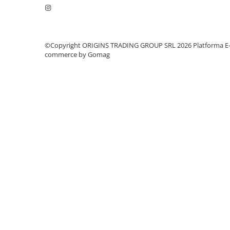
ANKOMN
Aremde
Ascaso
©Copyright ORIGINS TRADING GROUP SRL 2026
Platforma E
Barista & CO
commerce by Gomag
Bartscher
Bellezza
Bialetti
Bravilor
Brewista
Bunn
BWT
Cafea de Specialitate
Cafelat
Cafetto
Cafflano