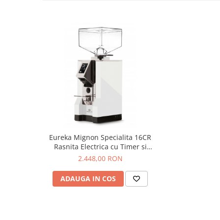
Syphon
Presa franceza
Aparate brewing
Cold Brew
Aparate automate pentru lapte
Filtrare apa
BWT
Fluux
Rasnite Cafea
Rasnite Electrice
Eureka Mignon Specialita 16CR
Profesionale
Rasnita Electrica cu Timer si
Cutite Plate 55 mm pentru
2.448,00 RON
Domestice
Espresso – Alb
Domestice Prosumer
ADAUGA IN COS
Single Dose
Rasnite Manuale
Accesorii Bar