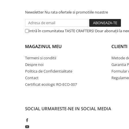
Dozare
Newsletter
Nu rata ofertele si promotiile noastre
Termometru
Cutite de macinare
Intră în comunitatea TASTE CRAFTERS! Doar abonații la news
Pahare termoizolante
Sticle refolosibile
MAGAZINUL MEU
CLIENTI
Traiste
Termeni si conditii
Metode de
Tricouri
Despre noi
Garantia 
Brands
Politica de Confidentialitate
Formular 
Contact
Regulamen
Acaia
Certificat ecologic RO-ECO-007
Gemilai
AeroPress
Almar
SOCIAL
URMARESTE-NE IN SOCIAL MEDIA
Amokka
Anfim