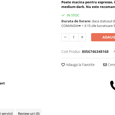
Poate macina pentru espresso, i
medium-dark. Nu este recomandat
IN STOC
Durata de livrare:
daca statusul d
COMANDA⬅️ = 3-15 zile lucratoare SA
ADAUG
Cod Produs:
8056746348168
Adauga la Favorite
Cere 
ort
 servicii
Review-uri
(0)