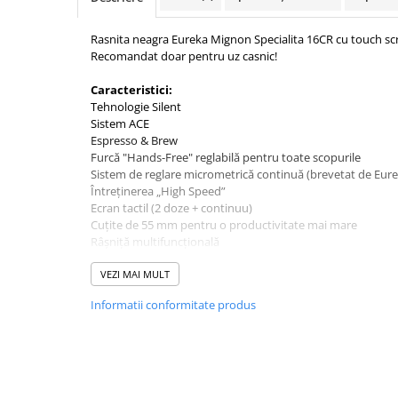
Ceai
Frappé
Rasnita neagra Eureka Mignon Specialita 16CR cu touch sc
Recomandat doar pentru uz casnic!
Ciocolata calda
Caracteristici:
Lapte alternativ
Tehnologie Silent
Superfood Latte
Sistem ACE
Espresso & Brew
Accesorii ceai
Furcă "Hands-Free" reglabilă pentru toate scopurile
Chai Latte
Sistem de reglare micrometrică continuă (brevetat de Eure
Întreținerea „High Speed”
Aparatura cafea
Ecran tactil (2 doze + continuu)
Espressoare
Cuțite de 55 mm pentru o productivitate mai mare
Râșniță multifuncțională
Espressoare Manuale Profesionale
Espressoare Manuale Home/Office
GARANTIE - 24 luni pentru persoane fizice / 12 luni pe
VEZI MAI MULT
Espressoare Automate Office
Informatii conformitate produs
Espressoare Automate Home
Prepararea cafelei
Cafetiere
Aeropress