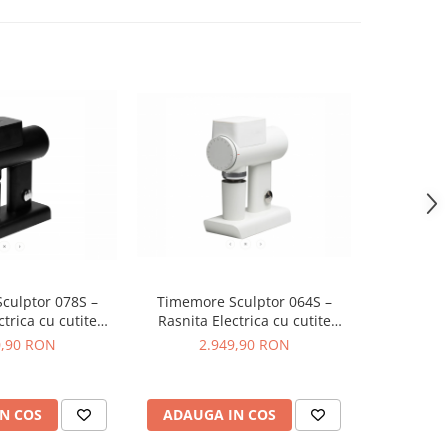
-14%
culptor 078S –
Timemore Sculptor 064S –
Eureka Mig
ctrica cu cutite
Rasnita Electrica cu cutite
65 Rasnita 
Dose, Espresso &
64mm, Single Dose, Espresso &
cu Cutite
0,90 RON
2.949,90 RON
3.258,9
 – Negru
Brew – Alb
Espress
N COS
ADAUGA IN COS
ADAUG