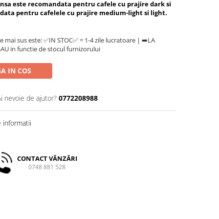
nsa este recomandata pentru cafele cu prajire dark si
a pentru cafelele cu prajire medium-light si light.
e mai sus este: ✅IN STOC✅ = 1-4 zile lucratoare | ➡️LA
U in functie de stocul furnizorului
A IN COS
Ai nevoie de ajutor?
0772208988
informatii
CONTACT VÂNZĂRI
0748 881 528