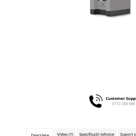
Ceai
Ceaiuri de specialitate
Verde
Rooibos
Plante
Negru
Matcha
Alb
Zahar
Siropuri
Botanice
Clasice
Customer Supp
Creative
0772 208 988
Fara zahar
Fructe
Iced Tea
Limonada
Video
(1)
Specificații tehnice
Suport si
Descriere