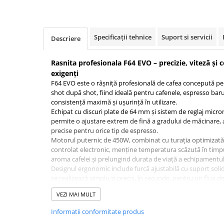
Ceai
Frappé
Ciocolata calda
Specificații tehnice
Suport si servicii
Descriere
Lapte alternativ
Rasnita profesionala F64 EVO – precizie, viteză și 
Superfood Latte
exigenți
Accesorii ceai
F64 EVO este o râșniță profesională de cafea concepută pen
shot după shot, fiind ideală pentru cafenele, espresso baruri
Chai Latte
consistență maximă și ușurință în utilizare.
Echipat cu discuri plate de 64 mm și sistem de reglaj micr
Aparatura cafea
permite o ajustare extrem de fină a gradului de măcinare, as
Espressoare
precise pentru orice tip de espresso.
Motorul puternic de 450W, combinat cu turația optimizată 
Espressoare Manuale Profesionale
controlat electronic, menține temperatura scăzută în timpul
Espressoare Manuale Home/Office
aroma cafelei și prelungind durata de viață a echipamentul
Espressoare Automate Office
Designul ergonomic include furcă ajustabilă cu suport solid
se realizează simplu și precis, în secunde, pentru un flux de 
Espressoare Automate Home
mediu profesional.
Prepararea cafelei
VEZI MAI MULT
Caracteristici principale:
Discuri plate de măcinare Ø 64 mm
Cafetiere
Informatii conformitate produs
Reglaj micrometric continuu al granulației
Aeropress