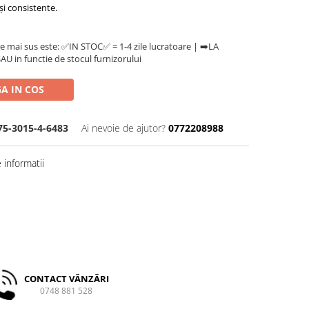
 și consistente.
e mai sus este: ✅IN STOC✅ = 1-4 zile lucratoare | ➡️LA
U in functie de stocul furnizorului
A IN COS
75-3015-4-6483
Ai nevoie de ajutor?
0772208988
informatii
CONTACT VÂNZĂRI
0748 881 528