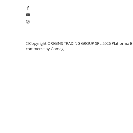
Dozare
Termometru
Cutite de macinare
Pahare termoizolante
©Copyright ORIGINS TRADING GROUP SRL 2026
Platforma E
Sticle refolosibile
commerce by Gomag
Traiste
Tricouri
Brands
Acaia
Gemilai
AeroPress
Almar
Amokka
Anfim