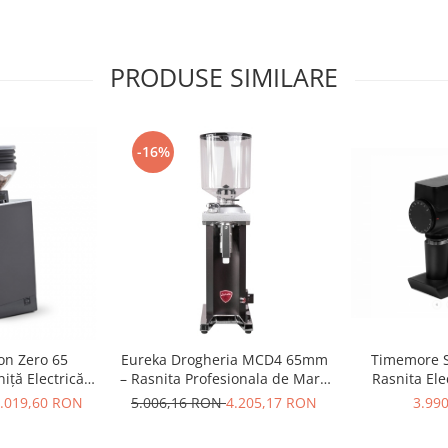
PRODUSE SIMILARE
-16%
on Zero 65
Eureka Drogheria MCD4 65mm
Timemore S
iță Electrică
– Rasnita Profesionala de Mare
Rasnita Ele
uțite Plate 65
Capacitate pentru Macinare la
78mm, Single 
.019,60 RON
5.006,16 RON
4.205,17 RON
3.99
esso & Brew –
Volum, Ideala pentru Cafea
Brew
ru
Filtru si Utilizare Comerciala