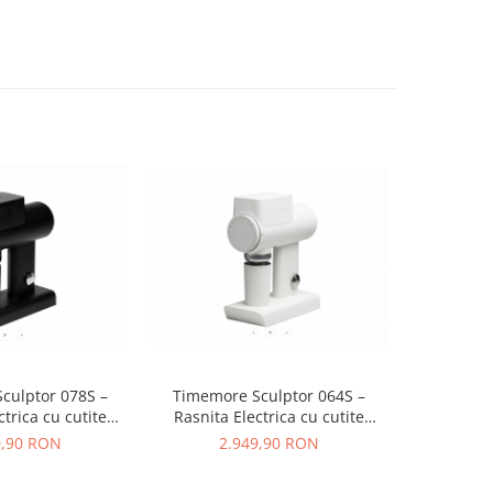
-14%
culptor 078S –
Timemore Sculptor 064S –
Eureka Mig
ctrica cu cutite
Rasnita Electrica cu cutite
65 Rasnita 
Dose, Espresso &
64mm, Single Dose, Espresso &
cu Cutite
0,90 RON
2.949,90 RON
3.258,9
 – Negru
Brew – Alb
Espress