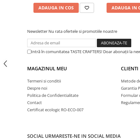
Dripper
ADAUGA IN COS
ADAUGA IN 
Tamper
Rinser
Newsletter
Nu rata ofertele si promotiile noastre
Cantar
Knock-box
Latiere
Intră în comunitatea TASTE CRAFTERS! Doar abonații la news
Accesorii sirop
MAGAZINUL MEU
CLIENTI
Cești pentru cafea
Distribuitor / Nivelator
Termeni si conditii
Metode de
Despre noi
Garantia 
Tamping - Statie de tampare
Politica de Confidentialitate
Formular 
Timer
Contact
Regulamen
Server
Certificat ecologic RO-ECO-007
Cleaning
Cupping
SOCIAL
URMARESTE-NE IN SOCIAL MEDIA
Filtre Hartie