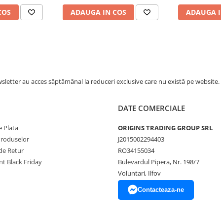
Intensiva – Negru Mat
COS
ADAUGA IN COS
ADAUGA I
letter au acces săptămânal la reduceri exclusive care nu există pe website.
DATE COMERCIALE
 Plata
ORIGINS TRADING GROUP SRL
Produselor
J2015002294403
de Retur
RO34155034
t Black Friday
Bulevardul Pipera, Nr. 198/7
Voluntari, Ilfov
Contacteaza-ne