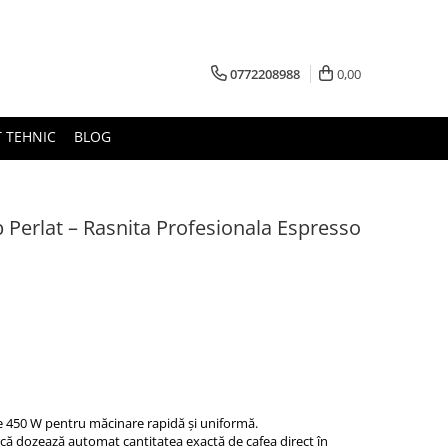
0772208988
0,00
 TEHNIC
BLOG
 Perlat – Rasnita Profesionala Espresso
e 450 W pentru măcinare rapidă și uniformă.
urcă dozează automat cantitatea exactă de cafea direct în