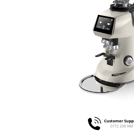
Ceai
Ceaiuri de specialitate
Verde
Rooibos
Plante
Negru
Matcha
Alb
Zahar
Siropuri
Botanice
Clasice
Creative
Fara zahar
Fructe
Customer Supp
Iced Tea
0772 208 988
Limonada