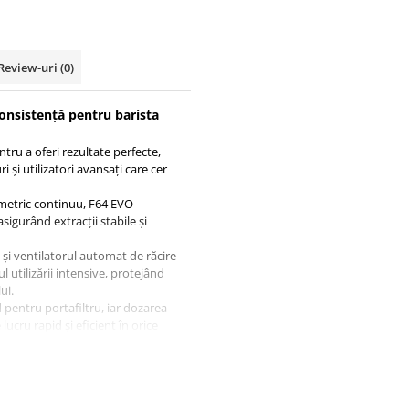
Review-uri
(0)
consistență pentru barista
tru a oferi rezultate perfecte,
 și utilizatori avansați care cer
ometric continuu, F64 EVO
igurând extracții stabile și
și ventilatorul automat de răcire
 utilizării intensive, protejând
ui.
 pentru portafiltru, iar dozarea
lucru rapid și eficient în orice