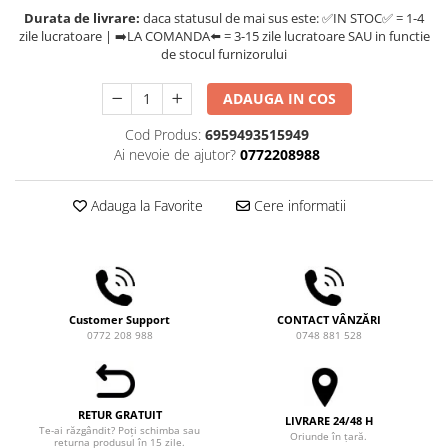
Ceai
Durata de livrare:
daca statusul de mai sus este: ✅IN STOC✅ = 1-4
zile lucratoare | ➡️LA COMANDA⬅️ = 3-15 zile lucratoare SAU in functie
Frappé
de stocul furnizorului
Ciocolata calda
ADAUGA IN COS
Lapte alternativ
Superfood Latte
Cod Produs:
6959493515949
Ai nevoie de ajutor?
0772208988
Accesorii ceai
Chai Latte
Adauga la Favorite
Cere informatii
Aparatura cafea
Espressoare
Espressoare Manuale Profesionale
Espressoare Manuale Home/Office
Customer Support
CONTACT VÂNZĂRI
Espressoare Automate Office
0772 208 988
0748 881 528
Espressoare Automate Home
Prepararea cafelei
RETUR GRATUIT
Cafetiere
LIVRARE 24/48 H
Te-ai răzgândit? Poți schimba sau
Oriunde în țară.
Aeropress
returna produsul în 15 zile.