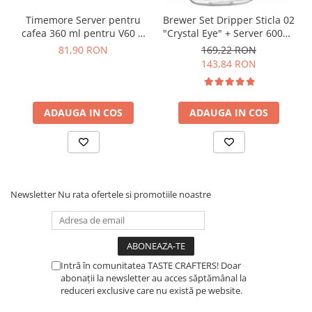
Dozare
Timemore Server pentru
Brewer Set Dripper Sticla 02
cafea 360 ml pentru V60 si
"Crystal Eye" + Server 600ml
Termometru
metode pour over
- Suport Negru
81,90 RON
169,22 RON
Cutite de macinare
143,84 RON
Pahare termoizolante
Sticle refolosibile
ADAUGA IN COS
ADAUGA IN COS
Traiste
Tricouri
Brands
Acaia
Newsletter
Nu rata ofertele si promotiile noastre
Gemilai
AeroPress
Almar
Intră în comunitatea TASTE CRAFTERS! Doar
Amokka
abonații la newsletter au acces săptămânal la
reduceri exclusive care nu există pe website.
Anfim