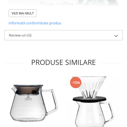
Dripper
Tamper
VEZI MAI MULT
Rinser
Informatii conformitate produs
Cantar
Review-uri
(0)
Knock-box
Latiere
Accesorii sirop
PRODUSE SIMILARE
Cești pentru cafea
Distribuitor / Nivelator
Tamping - Statie de tampare
-15%
Timer
Server
Cleaning
Cupping
Filtre Hartie