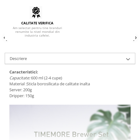
Syphon
Presa franceza
Aparate brewing
CALITATE VERIFICA
Am selectat pentru tine branduri
Cold Brew
renumite la nivel mondial din
industria cafelei.
Aparate automate pentru lapte
Filtrare apa
BWT
Descriere
Fluux
Caracteristici:
Rasnite Cafea
Capacitate:
600 ml (2-4 cupe)
Rasnite Electrice
Material :Sticla borosilicata de calitate inalta
Server: 200g
Profesionale
Dripper: 150g
Domestice
Domestice Prosumer
Single Dose
Rasnite Manuale
Accesorii Bar