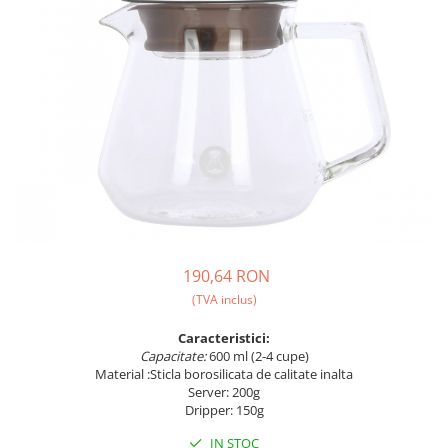
Ceai
Ceaiuri de specialitate
Verde
Rooibos
Plante
Negru
Matcha
Alb
Zahar
Siropuri
190,64 RON
Botanice
(TVA inclus)
Clasice
Creative
Caracteristici:
Fara zahar
Capacitate:
600 ml (2-4 cupe)
Material :Sticla borosilicata de calitate inalta
Fructe
Server: 200g
Iced Tea
Dripper: 150g
Limonada
IN STOC