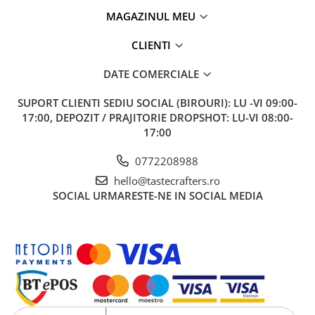
ANKOMN
MAGAZINUL MEU
Aremde
CLIENTI
Ascaso
Barista & CO
DATE COMERCIALE
Bartscher
SUPORT CLIENTI
SEDIU SOCIAL (BIROURI): LU -VI 09:00-
Bellezza
17:00, DEPOZIT / PRAJITORIE DROPSHOT: LU-VI 08:00-
17:00
Bialetti
Bravilor
0772208988
Brewista
hello@tastecrafters.ro
SOCIAL
URMARESTE-NE IN SOCIAL MEDIA
Bunn
BWT
Cafea de Specialitate
Cafelat
Cafetto
Cafflano