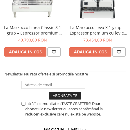
Fara zahar
Cleaning
Bialetti
Fructe
Cupping
Bravilor
Iced Tea
Limonada
Filtre Hartie
Brewista
La Marzocco Linea Classic S 1
La Marzocco Leva X 1 grup –
Ceai
grup – Espressor premium
Espressor premium cu levier
Dozare
Bunn
pompa rotativa, grup saturat
manual, grup saturat si
Frappé
49.790,00 RON
73.454,00 RON
Termometru
BWT
si control PID pentru
control al presiunii pentru
Ciocolata calda
stabilitate termica si extractie
extractie artizanala de
Cutite de macinare
Cafea de Specialitate
ADAUGA IN COS
ADAUGA IN COS
profesionala
precizie
Lapte alternativ
Pahare termoizolante
Cafelat
Superfood Latte
Sticle refolosibile
Cafetto
Newsletter
Nu rata ofertele si promotiile noastre
Accesorii ceai
Traiste
Cafflano
Chai Latte
Tricouri
Caye
Ceramica
Intră în comunitatea TASTE CRAFTERS! Doar
Chemex
abonații la newsletter au acces săptămânal la
Cinoart
reduceri exclusive care nu există pe website.
Circular&Co. ⚡ NEW
MAGAZINUL MEU