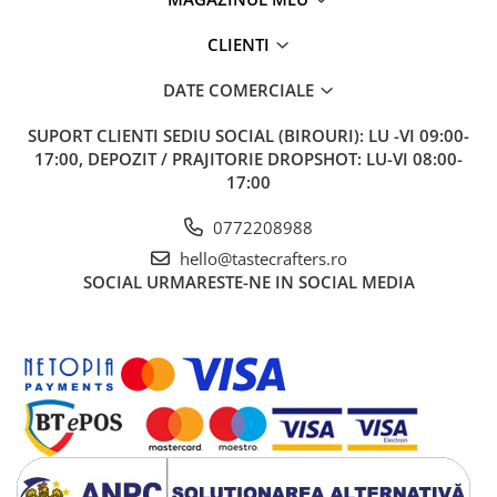
Comandante
Compak
CLIENTI
Dalla Corte
DATE COMERCIALE
Delonghi
SUPORT CLIENTI
SEDIU SOCIAL (BIROURI): LU -VI 09:00-
Dr. Coffee
17:00, DEPOZIT / PRAJITORIE DROPSHOT: LU-VI 08:00-
E&B LAB
17:00
EDO
0772208988
Espro
hello@tastecrafters.ro
SOCIAL
URMARESTE-NE IN SOCIAL MEDIA
Eureka
Eversys
Everpure
Finum
Fiorenzato
Forever
Hard Beans Coffee Roasters