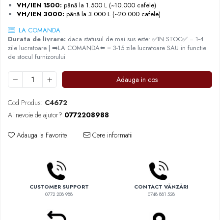
Comandante
VH/IEN 1500:
până la 1.500 L (~10.000 cafele)
VH/IEN 3000:
până la 3.000 L (~20.000 cafele)
Compak
LA COMANDA
Dalla Corte
Durata de livrare:
daca statusul de mai sus este: ✅IN STOC✅ = 1-4
zile lucratoare | ➡️LA COMANDA⬅️ = 3-15 zile lucratoare SAU in functie
Delonghi
de stocul furnizorului
Dr. Coffee
Adauga in cos
E&B LAB
EDO
Cod Produs:
C4672
Espro
Ai nevoie de ajutor?
0772208988
Eureka
Adauga la Favorite
Cere informatii
Eversys
Everpure
Finum
Fiorenzato
CUSTOMER SUPPORT
CONTACT VÂNZĂRI
0772 208 988
0748 881 528
Forever
Hard Beans Coffee Roasters