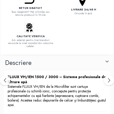
Hario
RETUR GRATUIT
LIVRARE 24/48 H
Te-ai răzgândit? Poți schimba sau
Oriunde în țară.
Heavy
returna produsul în 15 zile.
INKER
KINTO
CALITATE VERIFICA
Kinu
Am selectat pentru tine branduri
renumite la nivel mondial din industria
La Marzocco
cafelei.
Linkbar
Descriere
Mahlkonig
Meraki
FLUUX VH/IEN 1500 / 3000 – Sisteme profesionale de
Minor Figures
filtrare apă
Moccamaster
Sistemele FLUUX VH/IEN de la Microfilter sunt cartușe
profesionale cu schimb ionic, concepute pentru protecția
Motta
echipamentelor cu apă fierbinte (espressoare, cuptoare combi,
boilere). Acestea reduc depunerile de calcar și îmbunătățesc gustul
Mr.Cafe
apei.
Nuova Ricambi