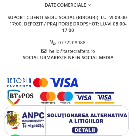
DATE COMERCIALE
Hario
Heavy
SUPORT CLIENTI
SEDIU SOCIAL (BIROURI): LU -VI 09:00-
17:00, DEPOZIT / PRAJITORIE DROPSHOT: LU-VI 08:00-
INKER
17:00
KINTO
0772208988
Kinu
hello@tastecrafters.ro
La Marzocco
SOCIAL
URMARESTE-NE IN SOCIAL MEDIA
Linkbar
Mahlkonig
Meraki
Minor Figures
Moccamaster
Motta
Mr.Cafe
Nuova Ricambi