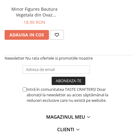
Comandante
Minor Figures Bautura
Compak
Vegetala din Ovaz
Regenerative – 1L
Dalla Corte
18,90 RON
Delonghi
ADAUGA IN COS
Dr. Coffee
E&B LAB
Newsletter
Nu rata ofertele si promotiile noastre
EDO
Espro
Eureka
Eversys
Intră în comunitatea TASTE CRAFTERS! Doar
abonații la newsletter au acces săptămânal la
Everpure
reduceri exclusive care nu există pe website.
Finum
Fiorenzato
MAGAZINUL MEU
Forever
CLIENTI
Hard Beans Coffee Roasters