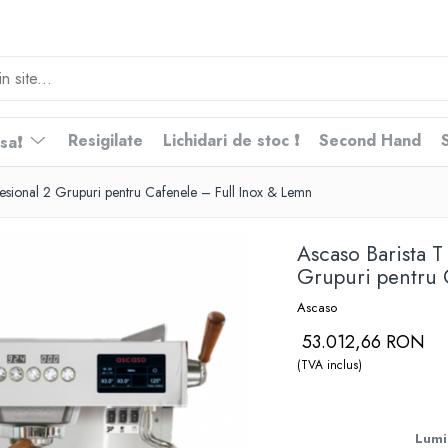
Resigilate
Lichidari de stoc ❗
Second Hand
nsa❗
esional 2 Grupuri pentru Cafenele – Full Inox & Lemn
Ascaso Barista T
Grupuri pentru 
Ascaso
53.012,66 RON
(TVA inclus)
Lumi