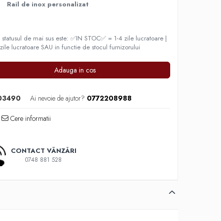
Rail de inox personalizat
statusul de mai sus este: ✅IN STOC✅ = 1-4 zile lucratoare |
e lucratoare SAU in functie de stocul furnizorului
Adauga in cos
03490
Ai nevoie de ajutor?
0772208988
Cere informatii
CONTACT VÂNZĂRI
0748 881 528