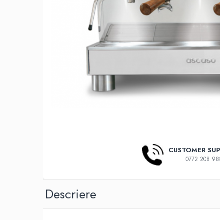
Ceaiuri de specialitate
Verde
Rooibos
Plante
Negru
Matcha
Alb
Zahar
Siropuri
Botanice
Clasice
CUSTOMER SU
Creative
0772 208 98
Fara zahar
Fructe
Iced Tea
Descriere
Limonada
Ceai