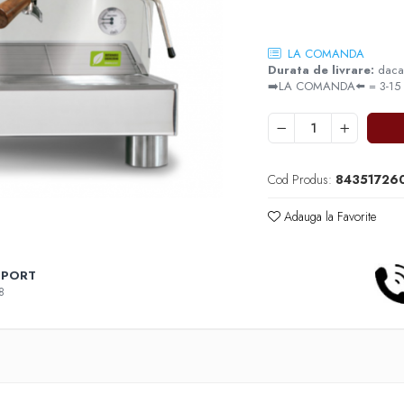
LA COMANDA
Durata de livrare:
daca 
➡️LA COMANDA⬅️ = 3-15 zil
Cod Produs:
84351726
Adauga la Favorite
PPORT
8