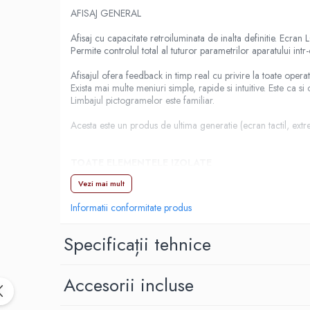
AFISAJ GENERAL
Frappé
Ciocolata calda
Afisaj cu capacitate retroiluminata de inalta definitie. Ecran 
Permite controlul total al tuturor parametrilor aparatului intr-o 
Lapte alternativ
Afisajul ofera feedback in timp real cu privire la toate opera
Superfood Latte
Exista mai multe meniuri simple, rapide si intuitive. Este ca s
Accesorii ceai
Limbajul pictogramelor este familiar.
Chai Latte
Acesta este un produs de ultima generatie (ecran tactil, extrem
Aparatura cafea
Espressoare
TOATE ELEMENTELE IZOLATE
Espressoare Manuale Profesionale
Vezi mai mult
Pe langa izolarea termica a grupurilor pentru cafea si a boile
Espressoare Manuale Home/Office
Informatii conformitate produs
Espressoare Automate Office
Espressoare Automate Home
LUMINA DE FUNDAL AL LOGO-ULUI DIN SPATE
Specificații tehnice
Prepararea cafelei
Ideal pentru aparatele plasate pe partea din fata a barului.
Cafetiere
Accesorii incluse
Cu logo-ul Barista decupat cu laser in panoul din spate al ap
Aeropress
Un element decorativ care duce aparatul la un alt nivel.