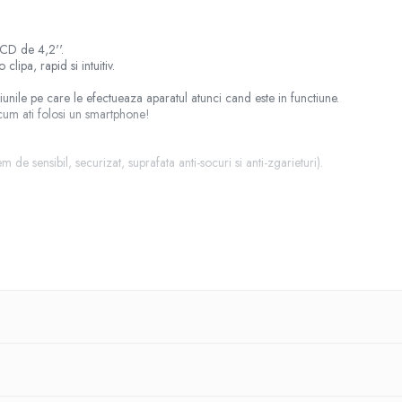
LCD de 4,2''.
clipa, rapid si intuitiv.
tiunile pe care le efectueaza aparatul atunci cand este in functiune.
i cum ati folosi un smartphone!
 de sensibil, securizat, suprafata anti-socuri si anti-zgarieturi).
rului de aburi, Ascaso acopera si toate tevile pentru a preveni pierderile de ca
aratului si iluminat de o cutie cu lumina interioara.