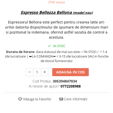
Comandante
(TVA inclus)
Compak
Espresso Bellezza Bellona
(model nou)
Dalla Corte
Espressorul Bellona este perfect pentru crearea latte art-
Delonghi
urilor datorita dispozitivului de spumare de dimensiuni mari
si pozitionat la indemana, oferind astfel sezatia de control a
Dr. Coffee
acestuia.
E&B LAB
IN STOC
EDO
Durata de livrare:
daca statusul de mai sus este: ✅IN STOC✅ = 1-4
zile lucratoare | ➡️LA COMANDA⬅️ = 3-15 zile lucratoare SAU in functie
Espro
de stocul furnizorului
Eureka
ADAUGA IN COS
Eversys
Everpure
Cod Produs:
305394847034
Ai nevoie de ajutor?
0772208988
Finum
Fiorenzato
Adauga la Favorite
Cere informatii
Forever
Hard Beans Coffee Roasters