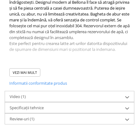
îndrăgostești. Designul modern al Bellona îl face să atragă privirea
Origami
și să fie piesa centrală a casei dumneavoastră. Puterea de ieșire
Pallo
unică, cu abur, nu vă limitează creativitatea. Bagheta de abur este
mare și la îndemână, vă oferă senzația de control complet. Se
Perfect Moose
folosește cel mai pur oțel inoxidabil 304. Rezervorul extern de apă
din sticlă nu numai că facilitează umplerea rezervorului de apă, ci
Puqpress
completează designul în ansamblu.
QuinSpin
Este perfect pentru crearea latte art-urilor datorita dispozitivului
de spumare de dimensiuni mari si pozitionat la indemana.
RHINOWARES
Rocket
Scanomat
VEZI MAI MULT
Solaris
Informatii conformitate produs
Soy
Video
(1)
Stone Espresso
Specificații tehnice
Studio Barista
Sweet Revolution
Review-uri
(1)
Sweetbird
TIAMO