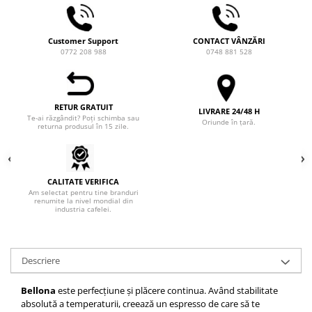
Hario
Heavy
Customer Support
CONTACT VÂNZĂRI
0772 208 988
0748 881 528
INKER
KINTO
Kinu
RETUR GRATUIT
LIVRARE 24/48 H
Te-ai răzgândit? Poți schimba sau
Oriunde în țară.
La Marzocco
returna produsul în 15 zile.
Linkbar
Mahlkonig
CALITATE VERIFICA
Meraki
Am selectat pentru tine branduri
renumite la nivel mondial din
industria cafelei.
Minor Figures
Moccamaster
Motta
Descriere
Mr.Cafe
Bellona
este perfecțiune și plăcere continua. Având stabilitate
Nuova Ricambi
absolută a temperaturii, creează un espresso de care să te